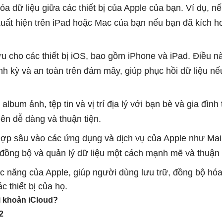
a dữ liệu giữa các thiết bị của Apple của bạn. Ví dụ, n
uất hiện trên iPad hoặc Mac của bạn nếu bạn đã kích h
ưu cho các thiết bị iOS, bao gồm iPhone và iPad. Điều n
 kỳ và an toàn trên đám mây, giúp phục hồi dữ liệu nếu 
album ảnh, tệp tin và vị trí địa lý với bạn bè và gia đình
nên dễ dàng và thuận tiện.
hợp sâu vào các ứng dụng và dịch vụ của Apple như Mail
đồng bộ và quản lý dữ liệu một cách mạnh mẽ và thuận 
c năng của Apple, giúp người dùng lưu trữ, đồng bộ hóa
 thiết bị của họ.
i khoản iCloud?