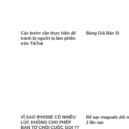
Các bước cần thực hiện để
Bảng Giá Bán Sỉ
tránh bị người lạ làm phiền
trên TikTok
VÌ SAO IPHONE CÓ NHIỀU
Đế sạc magsafe đổi 
LÚC KHÔNG CHO PHÉP
2 lần sạc
BẠN TỪ CHỐI CUỘC GỌI ??