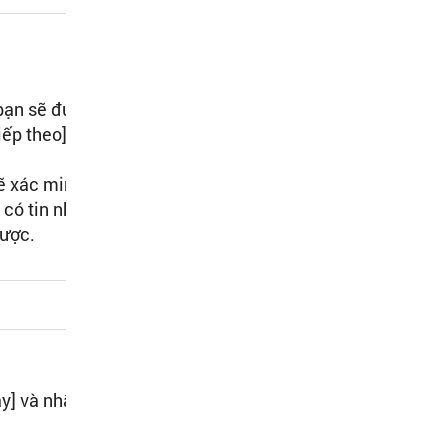
 bạn sẽ được
ếp theo] là
sẽ xác minh qua
 có tin nhắn xác
được.
ậy] và nhấn [Tiếp