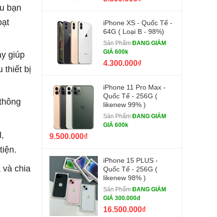
ếu bạn
oạt
iPhone XS - Quốc Tế -
64G ( Loại B - 98%)
Sản Phẩm
ĐANG GIẢM
GIÁ 600k
ày giúp
4.300.000₫
thiết bị
iPhone 11 Pro Max -
Quốc Tế - 256G (
 thông
likenew 99% )
Sản Phẩm
ĐANG GIẢM
GIÁ 600k
,
9.500.000₫
tiện.
iPhone 15 PLUS -
 và chia
Quốc Tế - 256G (
likenew 98% )
Sản Phẩm
ĐANG GIẢM
GIÁ 300.000đ
16.500.000₫