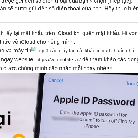
được gửi đến số điện thoại của bạn > Chọn [Tiếp tục].
ẫn sẽ được gửi đến số điện thoại của bạn. Hãy thực hiệ
 lấy lại mật khẩu trên iCloud khi quên mật khẩu. Hi vọ
 thức về iCloud cho riêng mình.
e và máy tín
p ngay website:
để tham khảo các dòng
https://winmobile.vn/
ẫn được chúng mình cập nhập mỗi ngày nhé!!!!