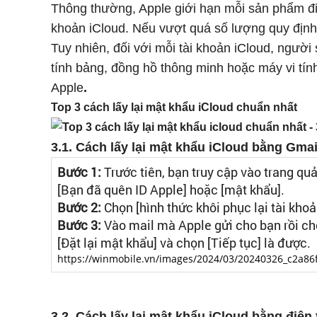
Thông thường, Apple giới hạn mỗi sản phẩm điệ
khoản iCloud. Nếu vượt quá số lượng quy định 
Tuy nhiên, đối với mỗi tài khoản iCloud, ngườ
tính bảng, đồng hồ thông minh hoặc máy vi tính
Apple
.
Top 3 cách lấy lại mật khẩu iCloud chuẩn nhất
3.1. Cách lấy lại mật khẩu iCloud bằng Gmai
Bước 1:
Trước tiên, bạn truy cập vào trang quả
[Bạn đã quên ID Apple] hoặc [mật khẩu].
Bước 2:
Chọn [hình thức khôi phục lại tài kho
Bước 3:
Vào mail mà Apple gửi cho bạn rồi chọ
[Đặt lại mật khẩu] và chọn [Tiếp tục] là được.
https://winmobile.vn/images/2024/03/20240326_c2a
3.2. Cách lấy lại mật khẩu iCloud bằng điện 