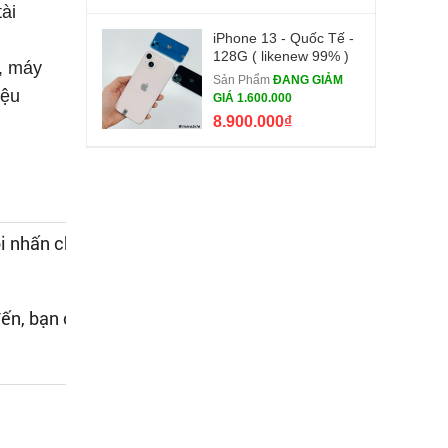
ài
iPhone 13 - Quốc Tế -
128G ( likenew 99% )
i, máy
Sản Phẩm
ĐANG GIẢM
iệu
GIÁ 1.600.000
8.900.000₫
ồi nhấn chọn
đến, bạn chọn