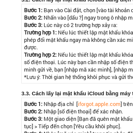
Bước 1:
Bạn vào Cài đặt, chọn [vào tài khoản
Bước 2:
Nhấn vào [dấu ?] ngay trong ô nhập 
Bước 3:
Lúc này có 2 trường hợp xảy ra:
Trường hợp 1:
Nếu lúc thiết lập mật khẩu khó
phép đổi mật khẩu ngay mà không cần xác minh
được.
Trường hợp 2:
Nếu lúc thiết lập mật khẩu khó
số điện thoại. Lúc này bạn cần nhập số điện th
minh gửi về, bạn [nhập mã xác minh], [nhập m
*Lưu ý: Thời gian hệ thống khôi phục và gửi 
3.3. Cách lấy lại mật khẩu iCloud bằng máy 
Bước 1:
Nhập địa chỉ [
iforgot.apple.com
] trê
Bước 2:
Nhập [số điện thoại] để xác nhận.
Bước 3:
Một giao diện [Bạn đã quên mật khẩu i
tục] > Tiếp đến chọn [Yêu cầu khôi phục].