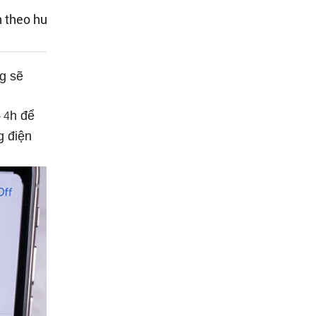
n theo hướng dẫn
ng sẽ
h để
 điệ
n