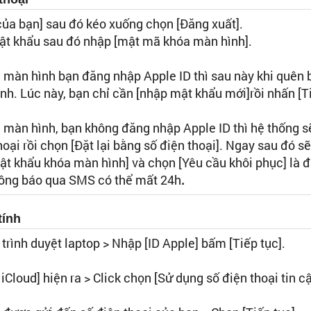
 của bạn] sau đó kéo xuống chọn [Đăng xuất].
mật khẩu sau đó nhập [mật mã khóa màn hình].
a màn hình bạn đăng nhập Apple ID thì sau này khi quên
. Lúc này, bạn chỉ cần [nhập mật khẩu mới]rồi nhấn [Ti
a màn hình, bạn không đăng nhập Apple ID thì hệ thống 
oại rồi chọn [Đặt lại bằng số điện thoại]. Ngay sau đó sẽ
ật khẩu khóa màn hình] và chọn [Yêu cầu khôi phục] là 
thông báo qua SMS có thể mất 24h
.
tính
n trình duyệt laptop > Nhập [ID Apple] bấm [Tiếp tục].
Cloud] hiện ra > Click chọn [Sử dụng số điện thoại tin c