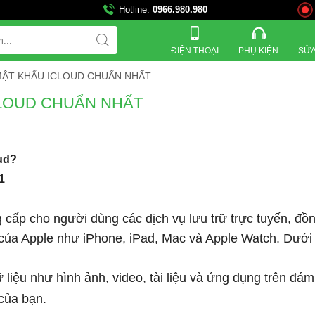
Hotline:
0966.980.980
821 Đường 
ĐIỆN THOẠI
PHỤ KIỆN
SỬA
 MẬT KHẨU ICLOUD CHUẨN NHẤT
CLOUD CHUẨN NHẤT
oud?
 cấp cho người dùng các dịch vụ lưu trữ trực tuyến, đồ
bị của Apple như iPhone, iPad, Mac và Apple Watch. Dưới
ữ liệu như hình ảnh, video, tài liệu và ứng dụng trên đá
 của bạn.