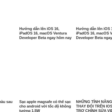
Hướng dẫn lên iOS 16,
Hướng dẫn lên iOS 
iPadOS 16, macOS Ventura
iPadOS 16, macOS V
Developer Beta ngay hôm nay
Developer Beta nga
màu sau
Sạc apple magsafe có thể sạc
NHỮNG TÍNH NĂNG
cho android với tốc độ không
THAY ĐỔI TRÊN IOS
tưởng 1.5W
TRỢ CHỈNH SỬA VI