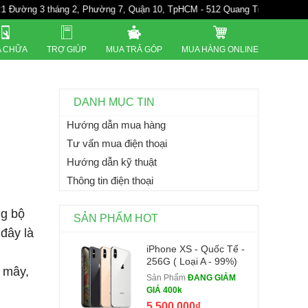
3 tháng 2, Phường 7, Quận 10, TpHCM - 512 Quang Trung. P10. Gò Vấp - 5
 CHỮA
TRỢ GIÚP
MUA TRẢ GÓP
MUA HÀNG ONLINE
DANH MỤC TIN
Hướng dẫn mua hàng
Tư vấn mua điện thoại
Hướng dẫn kỹ thuật
Thông tin điện thoại
ng bộ
SẢN PHẨM HOT
 đây là
iPhone XS - Quốc Tế -
256G ( Loại A - 99%)
m mây,
Sản Phẩm
ĐANG GIẢM
GIÁ 400k
5.500.000₫