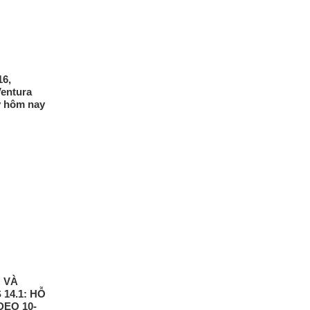
16,
entura
y hôm nay
 VÀ
 14.1: HỖ
DEO 10-