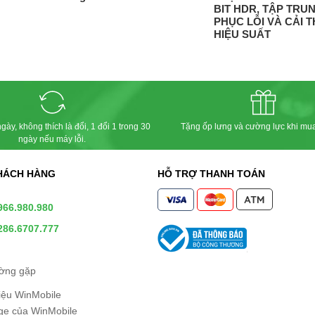
BIT HDR, TẬP TRU
PHỤC LỖI VÀ CẢI T
HIỆU SUẤT
gày, không thích là đổi, 1 đổi 1 trong 30
Tặng ốp lưng và cường lực khi mu
ngày nếu máy lỗi.
HÁCH HÀNG
HỖ TRỢ THANH TOÁN
966.980.980
286.6707.777
ường gặp
hiệu WinMobile
e của WinMobile