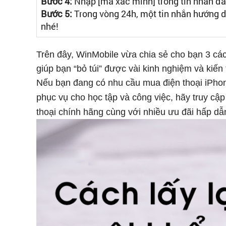
Bước 4:
Nhập [mã xác minh] trong tin nhắn đã 
Bước 5:
Trong vòng 24h, một tin nhắn hướng d
nhé!
Trên đây, WinMobile vừa chia sẻ cho bạn 3 cách
giúp bạn “bỏ túi” được vài kinh nghiệm và kiến
Nếu bạn đang có nhu cầu mua điện thoại iPhon
phục vụ cho học tập và công việc, hãy truy cậ
thoại chính hãng cùng với nhiều ưu đãi hấp d