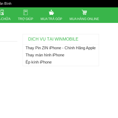
821 Đường 3 th
 CHỮA
TRỢ GIÚP
MUA TRẢ GÓP
MUA HÀNG ONLINE
DỊCH VỤ TẠI WINMOBILE
Thay Pin ZIN iPhone - Chính Hãng Apple
Thay màn hình iPhone
Ép kính iPhone