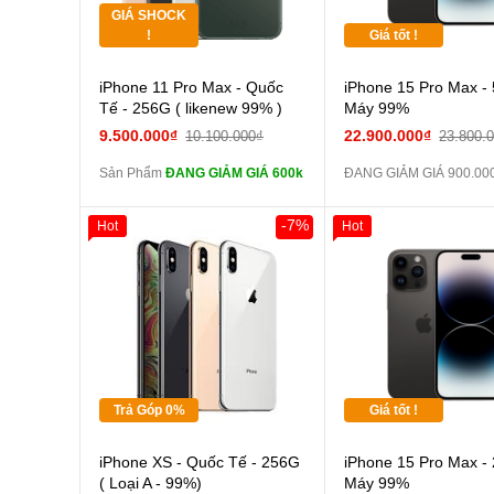
GIÁ SHOCK
Tặng
!
Giá tốt !
Cường lực 10D
iPhone 11 Pro Max - Quốc
iPhone 15 Pro Max -
full màn
Tế - 256G ( likenew 99% )
Máy 99%
tai nghe iPhone
9.500.000₫
22.900.000₫
10.100.000₫
23.800.
6S zin
Sản Phẩm
ĐANG GIẢM GIÁ 600k
ĐANG GIẢM GIÁ 900.00
tai nghe iPhone
X zin
-7%
Hot
Hot
Đổi Sạc Cáp ZIN
Giảm 100.000đ
Khách
Hàng Thân Thiết
Pin dự phòng
Tặng
và các Phụ Kiện Khác
Tặng
Tặng
Trả Góp 0%
Giá tốt !
Cường lực 10D
iPhone XS - Quốc Tế - 256G
iPhone 15 Pro Max -
full màn
( Loại A - 99%)
Máy 99%