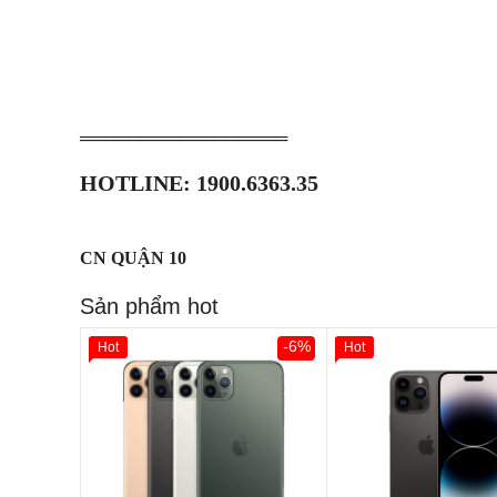
═════════════════
HOTLINE: 1900.6363.35
CN QUẬN 10
Sản phẩm hot
-6%
Hot
Hot
Giảm 100.000đ
Khách
Hàng Thân Thiết
Tặng
Tặng