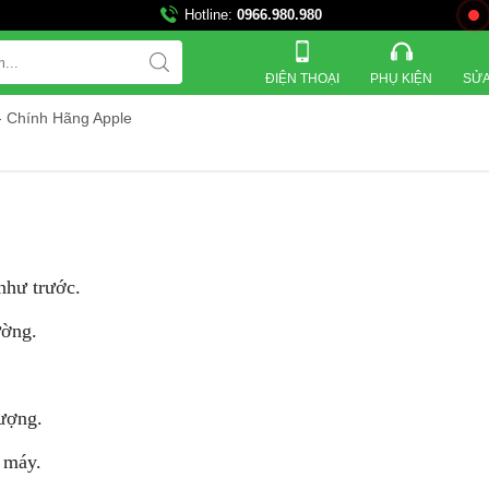
Hotline:
0966.980.980
ĐIỆN THOẠI
PHỤ KIỆN
SỬA
- Chính Hãng Apple
như trước.
ường.
lượng.
 máy.