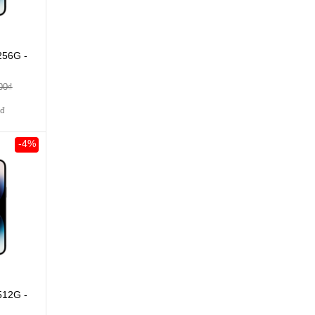
256G -
00₫
0đ
-4%
512G -