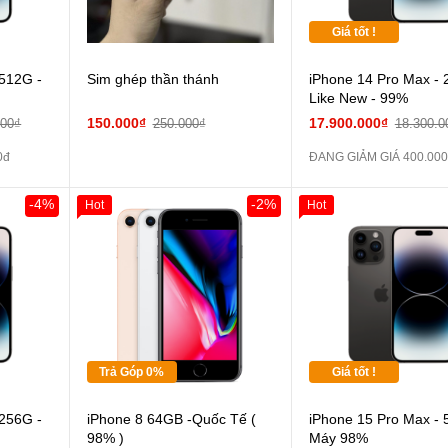
Giá tốt !
 512G -
Sim ghép thần thánh
iPhone 14 Pro Max - 
Like New - 99%
150.000₫
17.900.000₫
000₫
250.000₫
18.300.0
0đ
ĐANG GIẢM GIÁ 400.00
-4%
-2%
Hot
Hot
Giảm 100.000đ
Khách
Hàng Thân Thiết
Tặng
Tặng
Tặng
Trả Góp 0%
Giá tốt !
Cường lực 10D
 256G -
iPhone 8 64GB -Quốc Tế (
iPhone 15 Pro Max - 
full màn
98% )
Máy 98%