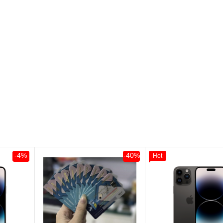
-4%
-40%
Hot