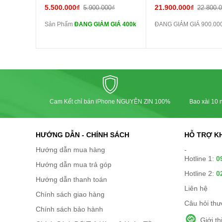
tai nghe iPhone
5.500.000₫
21.900.000₫
5.900.000₫
22.800.
6S zin
Sản Phẩm
ĐANG GIẢM GIÁ 400k
ĐANG GIẢM GIÁ 900.00
tai nghe iPhone
X zin
Đổi Sạc Cáp ZIN
Pin dự phòng
và các Phụ Kiện Khác
Cam Kết chỉ bán iPhone NGUYÊN ZIN 100%
Bao xài 10 n
HƯỚNG DẪN - CHÍNH SÁCH
HỖ TRỢ K
Hướng dẫn mua hàng
-
Hotline 1:
0
Hướng dẫn mua trả góp
Hotline 2:
0
Hướng dẫn thanh toán
Liên hệ
Chính sách giao hàng
Câu hỏi th
Chính sách bảo hành
Giới t