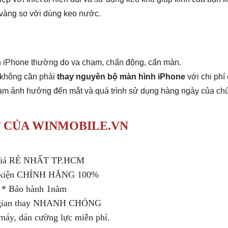
 vàng so với dùng keo nước.
 iPhone thường do va chạm, chấn động, cấn màn.
hông cần phải
thay nguyên bộ màn hình iPhone
với chi phí
làm ảnh hưởng đến mắt và quá trình sử dụng hàng ngày của chú
 CỦA WINMOBILE.VN
Giá RẺ NHẤT TP.HCM
 kiện CHÍNH HÃNG 100%
* Bảo hành 1năm
 gian thay NHANH CHÓNG
máy, dán cường lực miễn phí.