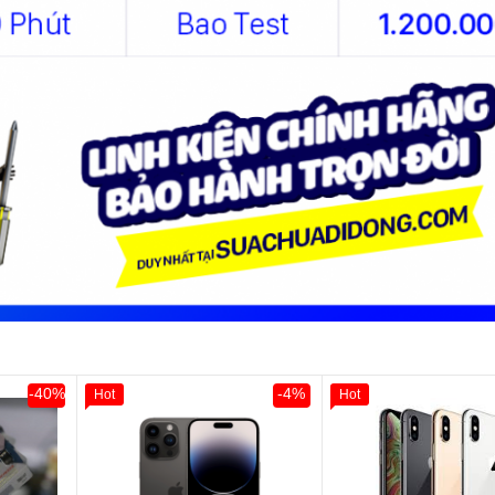
-40%
-4%
Hot
Hot
Giảm 100.000đ
K
Hàng Thân Thiết
Tặng