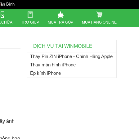
821 Đường 3 thá
 CHỮA
TRỢ GIÚP
MUA TRẢ GÓP
MUA HÀNG ONLINE
DỊCH VỤ TẠI WINMOBILE
Thay Pin ZIN iPhone - Chính Hãng Apple
Thay màn hình iPhone
Ép kính iPhone
gây ảnh
không bao