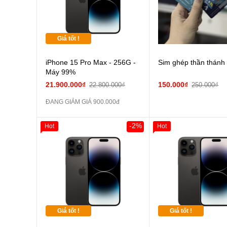
Giá tốt !
iPhone 15 Pro Max - 256G -
Sim ghép thần thánh
Máy 99%
21.900.000₫
150.000₫
22.800.000₫
250.000₫
ĐANG GIẢM GIÁ 900.000đ
-2%
Hot
Hot
Giá tốt !
Giá tốt !