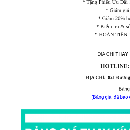
* Tặng Phiếu Ưu Đãi 1
* Giảm giá
* Giảm 20% ho
* Kiểm tra & 
* HOÀN TIỀN 10
ĐỊA CHỈ
THAY 
HOTLINE: 1
ĐỊA CHỈ: 821 Đường 3
Bảng 
(Bảng giá đã bao g