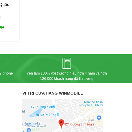
ực 10D
-Quốc
 iPhone
₫
GIÁ
 iPhone
ZIN
 phòng
a iphone
Yên tâm 100% với thương hiệu hơn 4 năm và hơn
126.000 khách hàng đã tin tưởng
VỊ TRÍ CỬA HÀNG WINMOBILE