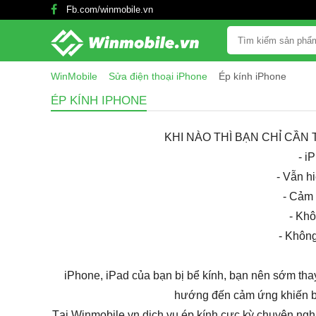
Fb.com/winmobile.vn
WinMobile
Sửa điện thoại iPhone
Ép kính iPhone
ÉP KÍNH IPHONE
KHI NÀO THÌ BẠN CHỈ CẦN
- i
- Vẫn hi
- Cảm 
- Khô
- Khôn
iPhone, iPad của bạn bị bể kính, bạn nên sớm tha
hướng đến cảm ứng khiến bạ
Tại Winmobile.vn dịch vụ ép kính cực kỳ chuyên nghi