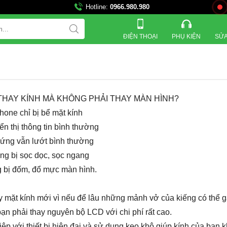
Hotline:
0966.980.980
ĐIỆN THOẠI
PHỤ KIỆN
SỬA
 THAY KÍNH MÀ KHÔNG PHẢI THAY MÀN HÌNH?
Phone chỉ bị bể mặt kính
ển thị thông tin bình thường
ứng vẫn lướt bình thường
ng bị sọc dọc, sọc ngang
g bị đốm, đổ mực màn hình.
y mặt kính mới vì nếu để lâu những mảnh vở của kiếng có thể 
n phải thay nguyên bộ LCD với chi phí rất cao.
ệp với thiết bị hiện đại và sử dụng keo khô giúp kính của bạn 