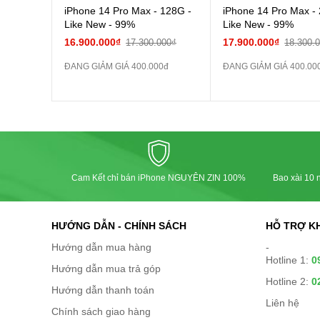
iPhone 14 Pro Max - 128G -
iPhone 14 Pro Max -
Like New - 99%
Like New - 99%
16.900.000₫
17.900.000₫
17.300.000₫
18.300.
ĐANG GIẢM GIÁ 400.000đ
ĐANG GIẢM GIÁ 400.00
Cam Kết chỉ bán iPhone NGUYÊN ZIN 100%
Bao xài 10 n
HƯỚNG DẪN - CHÍNH SÁCH
HỖ TRỢ K
Hướng dẫn mua hàng
-
Hotline 1:
0
Hướng dẫn mua trả góp
Hotline 2:
0
Hướng dẫn thanh toán
Liên hệ
Chính sách giao hàng