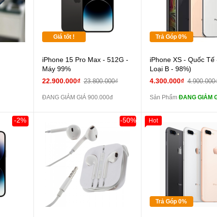
Tặng
Tặng
Giá tốt !
Trả Góp 0%
Cường l
iPhone 15 Pro Max - 512G -
iPhone XS - Quốc Tế 
full màn
Máy 99%
Loại B - 98%)
tai nghe
22.900.000₫
4.300.000₫
23.800.000₫
4.900.000
6S zin
ĐANG GIẢM GIÁ 900.000đ
Sản Phẩm
ĐANG GIẢM G
tai nghe
X zin
-2%
-50%
Hot
Đổi Sạc Cáp 
Giảm 100.000đ
K
Hàng Thân Thiết
Pin dự
Tặng
và các Phụ Kiện Khác
Tặng
Tặng
Trả Góp 0%