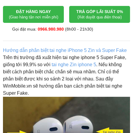
ĐẶT HÀNG NGAY
TRẢ GÓP LÃI SUẤT 0%
(Giao hàng tận nơi miễn phí)
(Xét duyệt qua điện thoại)
Gọi đặt mua:
0966.980.980
(8h00 - 21h30)
Hướng dẫn phân biệt tai nghe iPhone 5 Zin và Super Fake
Trên thị trường đã xuất hiện tai nghe iphone 5 Super Fake,
giống tới 99,9% so với
tai nghe Zin iphone 5
. Nếu không
biết cách phân biệt chắc chắn sẽ mua nhầm. Chỉ có thể
phân biệt được khi so sánh 2 loại với nhau. Sau đây
WinMobile.vn sẽ hướng dẫn bạn cách phân biệt tai nghe
Super Fake.