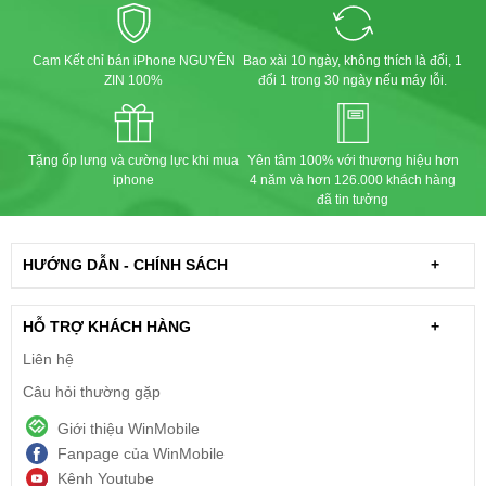
Cam Kết chỉ bán iPhone NGUYÊN
Bao xài 10 ngày, không thích là đổi, 1
ZIN 100%
đổi 1 trong 30 ngày nếu máy lỗi.
Tặng ốp lưng và cường lực khi mua
Yên tâm 100% với thương hiệu hơn
iphone
4 năm và hơn 126.000 khách hàng
đã tin tưởng
HƯỚNG DẪN - CHÍNH SÁCH
+
Khe hở ở phím âm lượng tai nghe super fake khít gần bằng
tai nghe zin luôn, thiết kế phím âm lượng cũng đẹp như tai
HỖ TRỢ KHÁCH HÀNG
+
nghe zin.
Liên hệ
Câu hỏi thường gặp
Giới thiệu WinMobile
Fanpage của WinMobile
Kênh Youtube