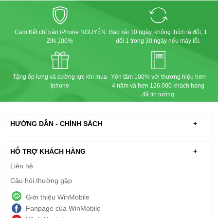
Cam Kết chỉ bán iPhone NGUYÊN
Bao xài 10 ngày, không thích là đổi, 1
ZIN 100%
đổi 1 trong 30 ngày nếu máy lỗi.
Tặng ốp lưng và cường lực khi mua
Yên tâm 100% với thương hiệu hơn
iphone
4 năm và hơn 126.000 khách hàng
đã tin tưởng
HƯỚNG DẪN - CHÍNH SÁCH
+
HỖ TRỢ KHÁCH HÀNG
+
Liên hệ
Câu hỏi thường gặp
Giới thiệu WinMobile
Fanpage của WinMobile