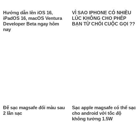
Hướng dẫn lên iOS 16,
VÌ SAO IPHONE CÓ NHIỀU
iPadOS 16, macOS Ventura
LÚC KHÔNG CHO PHÉP
Developer Beta ngay hôm
BẠN TỪ CHỐI CUỘC GỌI ??
nay
Đế sạc magsafe đổi màu sau
Sạc apple magsafe có thể sạc
2 lần sạc
cho android với tốc độ
không tưởng 1.5W