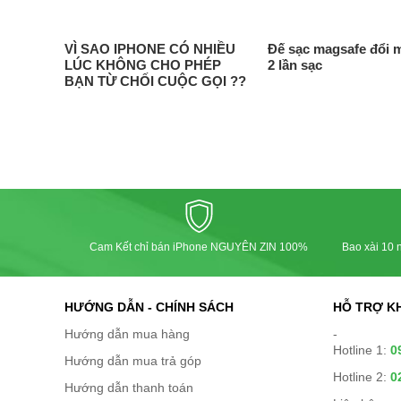
VÌ SAO IPHONE CÓ NHIỀU
Đế sạc magsafe đổi 
LÚC KHÔNG CHO PHÉP
2 lần sạc
BẠN TỪ CHỐI CUỘC GỌI ??
Cam Kết chỉ bán iPhone NGUYÊN ZIN 100%
Bao xài 10 n
HƯỚNG DẪN - CHÍNH SÁCH
HỖ TRỢ K
Hướng dẫn mua hàng
-
Hotline 1:
0
Hướng dẫn mua trả góp
Hotline 2:
0
Hướng dẫn thanh toán