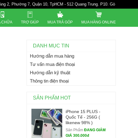
g 7, Quận 10, TpHCM - 512 Quang Trung. P10. Gò Vấp - 528A Trường Chinh
 CHỮA
TRỢ GIÚP
MUA TRẢ GÓP
MUA HÀNG ONLINE
DANH MỤC TIN
Hướng dẫn mua hàng
Tư vấn mua điện thoại
Hướng dẫn kỹ thuật
Thông tin điện thoại
SẢN PHẨM HOT
iPhone 15 PLUS -
Quốc Tế - 256G (
likenew 98% )
Sản Phẩm
ĐANG GIẢM
GIÁ 300.000đ