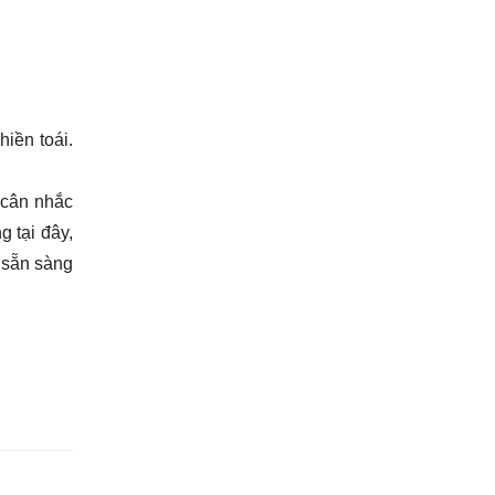
hiền toái.
 cân nhắc
g tại đây,
 sẵn sàng