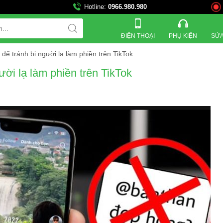
Hotline:
0966.980.980
821 Đường 3 tháng 2, Phườn
ĐIỆN THOẠI
PHỤ KIỆN
SỬA
để tránh bị người lạ làm phiền trên TikTok
ời lạ làm phiền trên TikTok