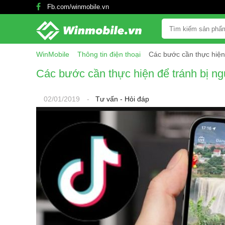
Fb.com/winmobile.vn
WinMobile
Thông tin điện thoại
Các bước cần thực hiện 
Các bước cần thực hiện để tránh bị ngư
02/01/2019
-
Tư vấn - Hỏi đáp