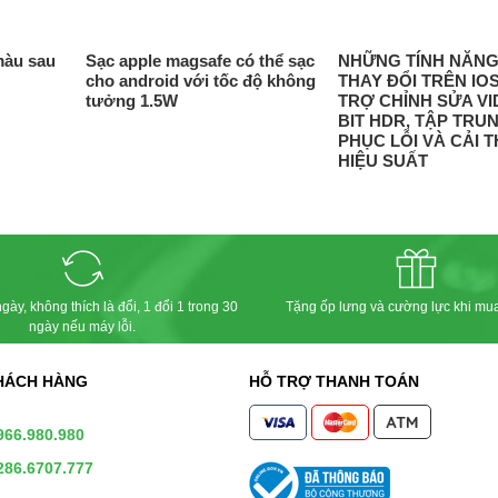
màu sau
Sạc apple magsafe có thể sạc
NHỮNG TÍNH NĂNG
cho android với tốc độ không
THAY ĐỔI TRÊN IOS
tưởng 1.5W
TRỢ CHỈNH SỬA VI
BIT HDR, TẬP TRU
PHỤC LỖI VÀ CẢI T
HIỆU SUẤT
gày, không thích là đổi, 1 đổi 1 trong 30
Tặng ốp lưng và cường lực khi mu
ngày nếu máy lỗi.
HÁCH HÀNG
HỖ TRỢ THANH TOÁN
966.980.980
286.6707.777