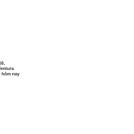
16,
entura
y hôm nay