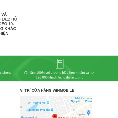
 VÀ
 14.1: HỖ
DEO 10-
NG KHẮC
HIỆN
a iphone
Yên tâm 100% với thương hiệu hơn 4 năm và hơn
126.000 khách hàng đã tin tưởng
VỊ TRÍ CỬA HÀNG WINMOBILE