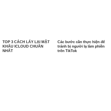
TOP 3 CÁCH LẤY LẠI MẬT
Các bước cần thực hiện để
KHẨU ICLOUD CHUẨN
tránh bị người lạ làm phiền
NHẤT
trên TikTok