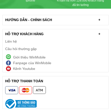
iphone
4 năm và hơn 126.000 khách hàng
đã tin tưởng
HƯỚNG DẪN - CHÍNH SÁCH
+
HỖ TRỢ KHÁCH HÀNG
+
Liên hệ
Câu hỏi thường gặp
Giới thiệu WinMobile
Fanpage của WinMobile
Kênh Youtube
HỖ TRỢ THANH TOÁN