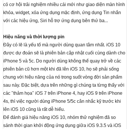
có cơ hội trải nghiệm nhiều cái mới như giao diện màn hình
khóa, widget, xóa ứng dụng mặc định, ứng dụng Tin nhắn
với các hiệu ứng, Siri hỗ trợ ứng dụng bên thứ ba...
Hiệu năng và thời lượng pin
Đây có lẽ là yếu tố mà người dùng quan tâm nhất. iOS 10
được dự đoán sẽ là phiên bản cập nhật cuối cùng dành cho
iPhone 5 và 5c. Do người dùng không thể quay trở về các
phiên bản cũ hơn một khi đã lên iOS 10, họ sẽ phải sống
chung với hiệu năng của nó trong suốt vòng đời sản phẩm
sau này. Đặc biệt, dựa trên những gì chúng ta từng thấy với
các "thảm họa" iOS 7 trên iPhone 4, hay iOS 9 trên iPhone
4s, thì việc người dùng iPhone 5/5c cân nhắc kỹ trước khi
lên iOS 10 cũng là rất dễ hiểu.
Để đánh giá hiệu năng iOS 10, nhóm thử nghiệm đã so
sánh thời gian khởi động ứng dụng giữa iOS 9.3.5 và iOS