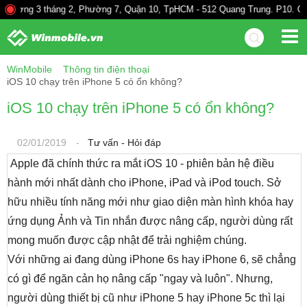
háng 2, Phường 7, Quận 10, TpHCM - 512 Quang Trung. P10. Gò Vấp - 528A
WinMobile
Thông tin điện thoại
iOS 10 chạy trên iPhone 5 có ổn không?
iOS 10 chạy trên iPhone 5 có ổn không?
02/01/2019
-
Tư vấn - Hỏi đáp
Apple đã chính thức ra mắt iOS 10 - phiên bản hệ điều
hành mới nhất dành cho iPhone, iPad và iPod touch. Sở
hữu nhiều tính năng mới như giao diện màn hình khóa hay
ứng dụng Ảnh và Tin nhắn được nâng cấp, người dùng rất
mong muốn được cập nhật để trải nghiệm chúng.
Với những ai đang dùng iPhone 6s hay iPhone 6, sẽ chẳng
có gì để ngăn cản họ nâng cấp "ngay và luôn". Nhưng,
người dùng thiết bị cũ như iPhone 5 hay iPhone 5c thì lại