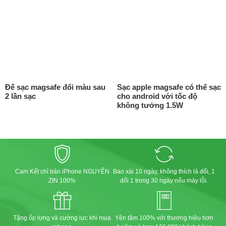
Đế sạc magsafe đổi màu sau
Sạc apple magsafe có thể sạc
2 lần sạc
cho android với tốc độ
không tưởng 1.5W
Cam Kết chỉ bán iPhone NGUYÊN
Bao xài 10 ngày, không thích là đổi, 1
ZIN 100%
đổi 1 trong 30 ngày nếu máy lỗi.
Tặng ốp lưng và cường lực khi mua
Yên tâm 100% với thương hiệu hơn