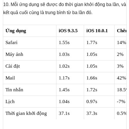
10. Mỗi ứng dụng sẽ được đo thời gian khởi động ba lần, và
kết quả cuối cùng là trung bình từ ba lần đó.
Ứng dụng
iOS 9.3.5
iOS 10.0.1
Chênh
Safari
1.55s
1.77s
14%
Máy ảnh
1.03s
1.05s
2%
Cài đặt
1.02s
1.05s
3%
Mail
1.17s
1.66s
42%
Tin nhắn
1.45s
1.72s
18.5
Lịch
1.04s
0.97s
-7%
Thời gian khởi động
37.1s
37.3s
0.5%