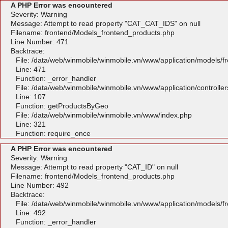
A PHP Error was encountered
Severity: Warning
Message: Attempt to read property "CAT_CAT_IDS" on null
Filename: frontend/Models_frontend_products.php
Line Number: 471
Backtrace:
File: /data/web/winmobile/winmobile.vn/www/application/models/
Line: 471
Function: _error_handler
File: /data/web/winmobile/winmobile.vn/www/application/controlle
Line: 107
Function: getProductsByGeo
File: /data/web/winmobile/winmobile.vn/www/index.php
Line: 321
Function: require_once
A PHP Error was encountered
Severity: Warning
Message: Attempt to read property "CAT_ID" on null
Filename: frontend/Models_frontend_products.php
Line Number: 492
Backtrace:
File: /data/web/winmobile/winmobile.vn/www/application/models/
Line: 492
Function: _error_handler