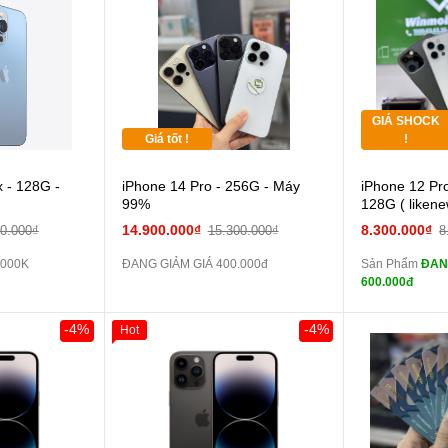
Thân Thiết
 dự phòng và
Pin dự phòng và
Tặng
các Phụ Kiện Khác
các Phụ Kiện
Tặng
GIÁ SHOCK
Tặng
Giá tốt !
!
 - 128G -
iPhone 14 Pro - 256G - Máy
iPhone 12 Pr
màn
99%
128G ( liken
14.900.000₫
8.300.000₫
00.000₫
15.300.000₫
8
zin
.000K
ĐANG GIẢM GIÁ 400.000đ
Sản Phẩm
ĐAN
600.000đ
zin
Đổi 
-4%
-4%
Hot
các Phụ Kiện