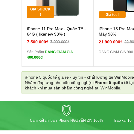
GIÁ SHOCK
Tặng
!
Giá tốt !
Cường lực 10D full
iPhone 11 Pro Max - Quốc Tế -
iPhone 15 Pro Max
màn
64G ( likenew 98% )
Máy 98%
tai nghe iPhone 6S
7.500.000₫
21.900.000₫
7.900.000₫
22.8
zin
Sản Phẩm
ĐANG GIẢM GIÁ
ĐANG GIẢM GIÁ 900
tai nghe iPhone X
400.000đ
zin
Đổi Sạc Cáp ZIN
iPhone 5 quốc tế giá rẻ - uy tín - chất lượng tại WinMobile
Nhằm đáp ứng nhu cầu công nghệ:
iPhone 5 quốc tế
tạ
Pin dự phòng và
khách khi mua sản phẩm công nghệ tại WinMobile.
các Phụ Kiện Khác
Cam Kết chỉ bán iPhone NGUYÊN ZIN 100%
Bao xài 10 n