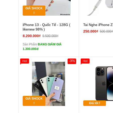
GIÁ SHOCK
Tặng
!
Cường lực 10D full
iPhone 13 - Quốc Tế - 128G (
Tai Nghe iPhone Z
màn
likenew 98% )
250.000₫
500.000
tai nghe iPhone 6S
8.200.000₫
9.500.000₫
zin
Sản Phẩm
ĐANG GIẢM GIÁ
tai nghe iPhone X
1.300.000đ
zin
Đổi Sạc Cáp ZIN
-3%
Hot
Hot
Giảm 100.000đ
Khách Hàng
Thân Thiết
Pin dự phòng và
Tặng
các Phụ Kiện Khác
Tặng
GIÁ SHOCK
Tặng
!
Giá tốt !