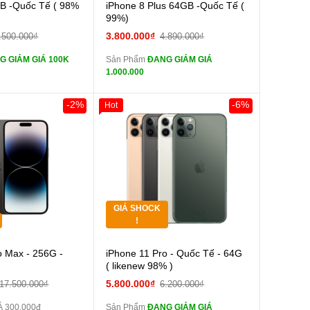
Cường lực 10D full
Cường lực 10D full
B -Quốc Tế ( 98%
iPhone 8 Plus 64GB -Quốc Tế (
màn
99%)
tai nghe iPhone 6S
tai nghe iPhone 6S
3.800.000₫
.500.000₫
4.890.000₫
zin
G GIẢM GIÁ 100K
Sản Phẩm
ĐANG GIẢM GIÁ
tai nghe iPhone X
tai nghe iPhone X
1.000.000
zin
Sạc Cáp ZIN
Đổi Sạc Cáp ZIN
-2%
-6%
Hot
Giảm 100.000đ
Khách Hàng
Thân Thiết
Pin dự phòng và
Pin dự phòng và
Tặng
 Khác
các Phụ Kiện Khác
Tặng
GIÁ SHOCK
Tặng
!
Cường lực 10D full
o Max - 256G -
iPhone 11 Pro - Quốc Tế - 64G
màn
( likenew 98% )
tai nghe iPhone 6S
5.800.000₫
17.500.000₫
6.200.000₫
zin
 300.000đ
Sản Phẩm
ĐANG GIẢM GIÁ