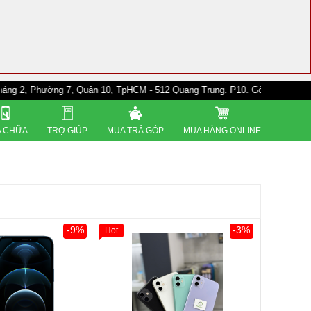
ờng 7, Quận 10, TpHCM - 512 Quang Trung. P10. Gò Vấp - 528A Trường Chi
 CHỮA
TRỢ GIÚP
MUA TRẢ GÓP
MUA HÀNG ONLINE
-9%
-3%
Hot
0đ
Khách Hàng
Giảm 100.000đ
Khách Hàng
Thân Thiết
Tặng
Tặng