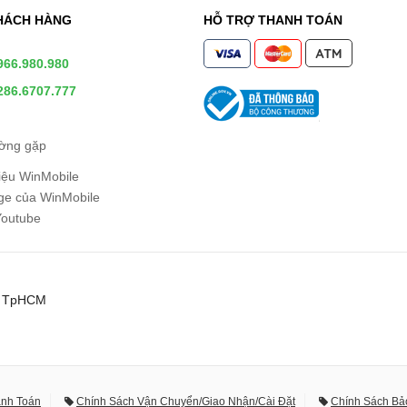
HÁCH HÀNG
HỖ TRỢ THANH TOÁN
966.980.980
286.6707.777
ường gặp
hiệu WinMobile
e của WinMobile
Youtube
0, TpHCM
anh Toán
Chính Sách Vận Chuyển/Giao Nhận/Cài Đặt
Chính Sách Bả