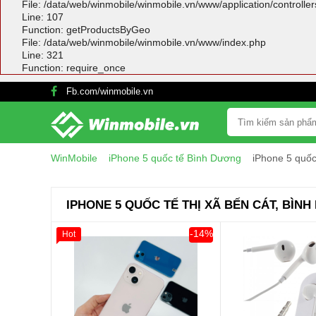
File: /data/web/winmobile/winmobile.vn/www/application/controlle
Line: 107
Function: getProductsByGeo
File: /data/web/winmobile/winmobile.vn/www/index.php
Line: 321
Function: require_once
Fb.com/winmobile.vn
WinMobile
iPhone 5 quốc tế Bình Dương
iPhone 5 quốc
IPHONE 5 QUỐC TẾ THỊ XÃ BẾN CÁT, BÌN
-14%
Hot
Giảm 100.000đ
Khách Hàng
Thân Thiết
Tặng
Tặng