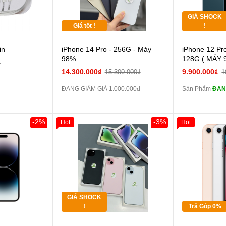
GIÁ SHOCK
Tặng
Giá tốt !
!
in
iPhone 14 Pro - 256G - Máy
iPhone 12 Pr
màn
98%
128G ( MÁY 
₫
14.300.000₫
9.900.000₫
15.300.000₫
1
zin
ĐANG GIẢM GIÁ 1.000.000đ
Sản Phẩm
ĐANG
zin
Đổi 
-2%
-3%
Hot
Hot
Giảm 100.000đ
Khách Hàng
Giảm 100.00
Thân Thiết
Thân Thiết
Tặng
Tặng
các Phụ Kiện
Tặng
Tặng
GIÁ SHOCK
Tặng
Tặng
!
Trả Góp 0%