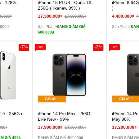
Cường lực 10D full
 - 128G -
iPhone 15 PLUS - Quốc Tế -
iPhone 8 64G
màn
màn
256G ( likenew 99% )
)
tai nghe iPhone 6S
17.300.000₫
4.400.000₫
00.000₫
17.900.000₫
4
zin
zin
.000đ
Sản Phẩm
ĐANG GIẢM GIÁ
Sản Phẩm
ĐAN
tai nghe iPhone X
600.000đ
zin
zin
Đổi Sạc Cáp ZIN
Đổi 
-7%
-2%
Hot
Hot
Khách Hàng
Pin dự phòng và
các Phụ Kiện Khác
các Phụ Kiện
Giá tốt !
Giá tốt !
 lực 10D full
Tế - 256G (
iPhone 14 Pro Max - 256G -
iPhone 14 Pr
Like New - 99%
Máy 98%
ghe iPhone 6S
17.900.000₫
17.200.000₫
000₫
18.300.000₫
M GIÁ 400k
ĐANG GIẢM GIÁ 400.000đ
ĐANG GIẢM GIÁ