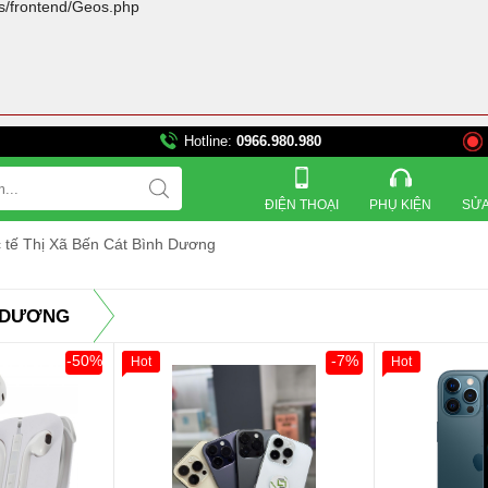
rs/frontend/Geos.php
Hotline:
0966.980.980
821 Đường 3 tháng 2, Phư
ĐIỆN THOẠI
PHỤ KIỆN
SỬA
 tế Thị Xã Bến Cát Bình Dương
H DƯƠNG
-50%
-7%
Hot
Hot
Giảm 100.00
Thân Thiết
Tặng
Tặng