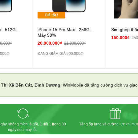
Giá tốt !
 - 512G -
iPhone 15 Pro Max - 256G -
Sim ghép thầ
Máy 98%
150.000₫
250
20.900.000₫
00.000₫
21.800.000₫
.000đ
ĐANG GIẢM GIÁ 900.000đ
.
i
Thị Xã Bến Cát, Bình Dương
. WinMobile đã tăng cường dịch vụ gia
gày, không thích là đổi, 1 đổi 1 trong 30
Tặng ốp lưng và cường lực khi mu
ngày nếu máy lỗi.