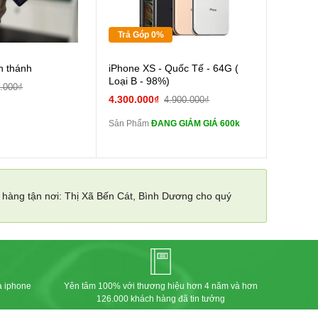
Tặng
Trả Góp 0%
Cường lực 10D full
n thánh
iPhone XS - Quốc Tế - 64G (
màn
Loại B - 98%)
.000₫
tai nghe iPhone 6S
4.300.000₫
4.900.000₫
zin
Sản Phẩm
ĐANG GIẢM GIÁ 600k
tai nghe iPhone X
zin
Đổi Sạc Cáp ZIN
o hàng tận nơi: Thị Xã Bến Cát, Bình Dương cho quý
Pin dự phòng và
các Phụ Kiện Khác
a iphone
Yên tâm 100% với thương hiệu hơn 4 năm và hơn
126.000 khách hàng đã tin tưởng