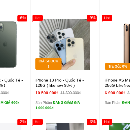
ghe iPhone X
áp ZIN
-6%
-9%
Hot
Hot
Khách Hàng
Giảm 100.000đ
Khách Hàng
Giảm 100.00
Thân Thiết
Thân Thiết
 dự phòng và
Tặng
Tặng
Tặng
Tặng
GIÁ SHOCK
Tặng
Tặng
!
Trả Góp 0%
 lực 10D full
Cường lực 10D full
 - Quốc Tế -
iPhone 13 Pro - Quốc Tế -
iPhone XS Ma
màn
màn
% )
128G ( likenew 98% )
256G LikeNe
ghe iPhone 6S
tai nghe iPhone 6S
10.500.000₫
6.900.000₫
.000₫
11.500.000₫
8
zin
zin
M GIÁ 600k
Sản Phẩm
ĐANG GIẢM GIÁ
Sản Phẩm
ĐAN
ghe iPhone X
tai nghe iPhone X
1.000.000đ
zin
zin
áp ZIN
Đổi Sạc Cáp ZIN
Đổi 
-2%
-3%
Hot
Hot
Giảm 100.00