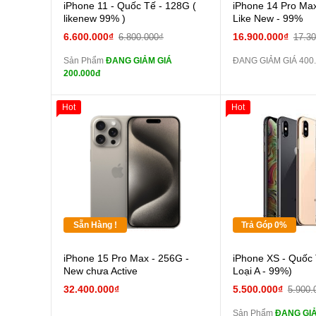
Cường lực 10D full
iPhone 11 - Quốc Tế - 128G (
iPhone 14 Pro Max
màn
likenew 99% )
Like New - 99%
tai nghe iPhone 6S
6.600.000₫
16.900.000₫
6.800.000₫
17.3
zin
Sản Phẩm
ĐANG GIẢM GIÁ
ĐANG GIẢM GIÁ 400
tai nghe iPhone X
200.000đ
zin
Đổi Sạc Cáp ZIN
Hot
Hot
Giảm 100.000đ
Thân Thiết
Pin dự phòng và
Tặng
các Phụ Kiện Khác
Tặng
Tặng
Sẵn Hàng !
Trả Góp 0%
Cường
iPhone 15 Pro Max - 256G -
iPhone XS - Quốc 
màn
New chưa Active
Loại A - 99%)
tai n
32.400.000₫
5.500.000₫
5.900.
zin
Sản Phẩm
ĐANG GIẢ