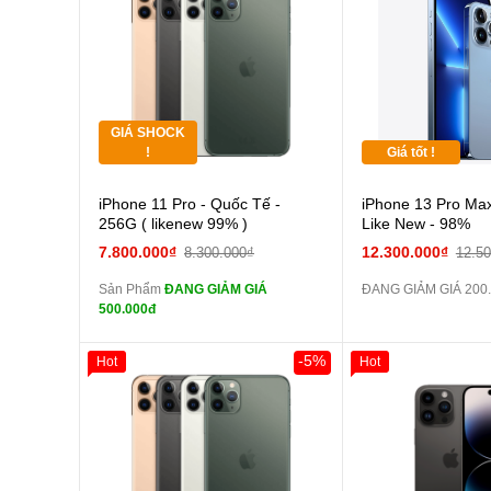
Thân Thiết
Pin dự phòng và
Pin
Tặng
các Phụ Kiện Khác
các Phụ Kiện Khác
Tặng
GIÁ SHOCK
Tặng
!
Giá tốt !
Cường lực 10D full
iPhone 11 Pro - Quốc Tế -
iPhone 13 Pro Max
màn
256G ( likenew 99% )
Like New - 98%
tai nghe iPhone 6S
7.800.000₫
12.300.000₫
8.300.000₫
12.5
zin
Sản Phẩm
ĐANG GIẢM GIÁ
ĐANG GIẢM GIÁ 200
tai nghe iPhone X
500.000đ
zin
Đổi Sạc Cáp ZIN
-5%
Hot
Hot
Giảm 100.000đ
Khách Hàng
Thân Thiết
Pin dự phòng và
Tặng
các Phụ Kiện Khác
Tặng