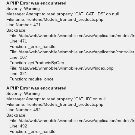
A PHP Error was encountered
Severity: Warning
Message: Attempt to read property "CAT_CAT_IDS" on null
Filename: frontend/Models_frontend_products.php
Line Number: 471
Backtrace:
File: /data/web/winmobile/winmobile.vn/www/application/models/
Line: 471
Function: _error_handler
File: /data/web/winmobile/winmobile.vn/www/application/controlle
Line: 107
Function: getProductsByGeo
File: /data/web/winmobile/winmobile.vn/www/index.php
Line: 321
Function: require_once
A PHP Error was encountered
Severity: Warning
Message: Attempt to read property "CAT_ID" on null
Filename: frontend/Models_frontend_products.php
Line Number: 492
Backtrace:
File: /data/web/winmobile/winmobile.vn/www/application/models/
Line: 492
Function: _error_handler