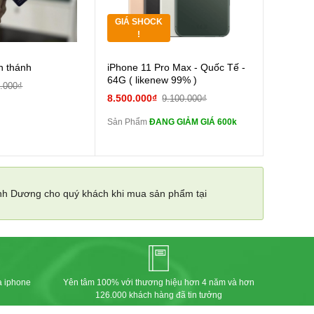
GIÁ SHOCK
Tặng
!
Cường lực 10D full
n thánh
iPhone 11 Pro Max - Quốc Tế -
màn
64G ( likenew 99% )
.000₫
tai nghe iPhone 6S
8.500.000₫
9.100.000₫
zin
Sản Phẩm
ĐANG GIẢM GIÁ 600k
tai nghe iPhone X
zin
Đổi Sạc Cáp ZIN
Bình Dương cho quý khách khi mua sản phẩm tại
Pin dự phòng và
các Phụ Kiện Khác
a iphone
Yên tâm 100% với thương hiệu hơn 4 năm và hơn
126.000 khách hàng đã tin tưởng