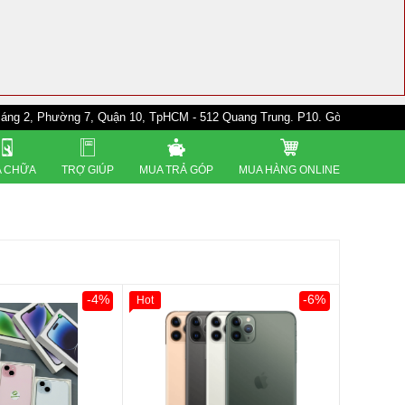
ng 7, Quận 10, TpHCM - 512 Quang Trung. P10. Gò Vấp - 528A Trường Chi
 CHỮA
TRỢ GIÚP
MUA TRẢ GÓP
MUA HÀNG ONLINE
-4%
-6%
Hot
0đ
Khách Hàng
Giảm 100.000đ
Khách Hàng
Thân Thiết
Tặng
Tặng