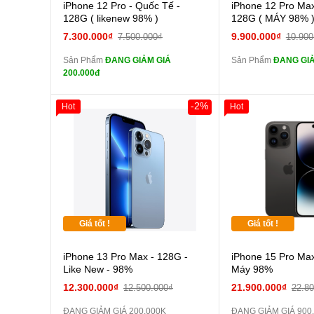
Cường lực 10D full
Cường
iPhone 12 Pro - Quốc Tế -
iPhone 12 Pro Max
màn
màn
128G ( likenew 98% )
128G ( MÁY 98% 
tai nghe iPhone 6S
tai n
7.300.000₫
9.900.000₫
7.500.000₫
10.900
zin
zin
Sản Phẩm
ĐANG GIẢM GIÁ
Sản Phẩm
ĐANG GIẢM
tai nghe iPhone X
tai n
200.000đ
zin
zin
Đổi Sạc Cáp ZIN
Đổi Sạc C
-2%
Hot
Hot
Pin dự phòng và
Pin
các Phụ Kiện Khác
các Phụ Kiện Khác
Giá tốt !
Giá tốt !
iPhone 13 Pro Max - 128G -
iPhone 15 Pro Max
Like New - 98%
Máy 98%
12.300.000₫
21.900.000₫
12.500.000₫
22.8
ĐANG GIẢM GIÁ 200.000K
ĐANG GIẢM GIÁ 900