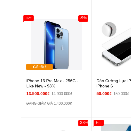
-9%
Hot
Giá tốt !
iPhone 13 Pro Max - 256G -
Dán Cường Lực iP
Like New - 98%
iPhone 6
13.500.000₫
50.000₫
14.900.000₫
150.000₫
ĐANG GIẢM GIÁ 1.400.000K
-33%
Hot
Giảm 100.000đ