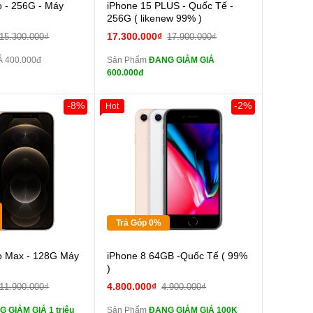
Cường lực 10D full
o - 256G - Máy
iPhone 15 PLUS - Quốc Tế -
màn
256G ( likenew 99% )
tai nghe iPhone 6S
17.300.000₫
15.300.000₫
17.900.000₫
zin
 400.000đ
Sản Phẩm
ĐANG GIẢM GIÁ
tai nghe iPhone X
600.000đ
zin
Đổi Sạc Cáp ZIN
-8%
-2%
Hot
0đ
Khách Hàng
Giảm 100.000đ
Khách Hàng
Thân Thiết
Pin dự phòng và
Tặng
các Phụ Kiện Khác
Tặng
Tặng
Trả Góp 0%
Cường lực 10D full
Cường lực 10D full
o Max - 128G Máy
iPhone 8 64GB -Quốc Tế ( 99%
màn
)
tai nghe iPhone 6S
tai nghe iPhone 6S
4.800.000₫
11.900.000₫
4.900.000₫
zin
 GIẢM GIÁ 1 triệu
Sản Phẩm
ĐANG GIẢM GIÁ 100K