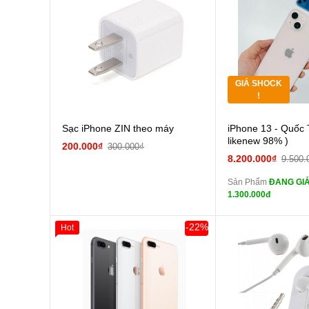
Thân Thiết
Tặng
Tặng
GIÁ SHOCK
Tặng
!
Cường
Sạc iPhone ZIN theo máy
iPhone 13 - Quốc 
màn
likenew 98% )
200.000₫
300.000₫
tai n
8.200.000₫
9.500.
zin
Sản Phẩm
ĐANG GIẢ
tai n
1.300.000đ
zin
Đổi Sạc C
-22%
Hot
Giảm 100.000đ
Khách Hàng
Thân Thiết
Pin
Tặng
các Phụ Kiện Khác
Tặng