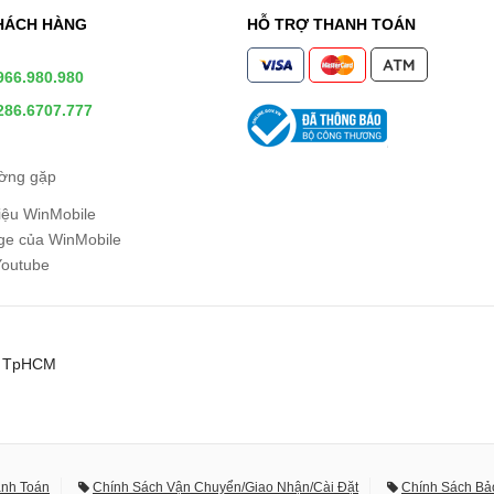
HÁCH HÀNG
HỖ TRỢ THANH TOÁN
966.980.980
286.6707.777
ường gặp
hiệu WinMobile
e của WinMobile
Youtube
0, TpHCM
anh Toán
Chính Sách Vận Chuyển/Giao Nhận/Cài Đặt
Chính Sách Bả