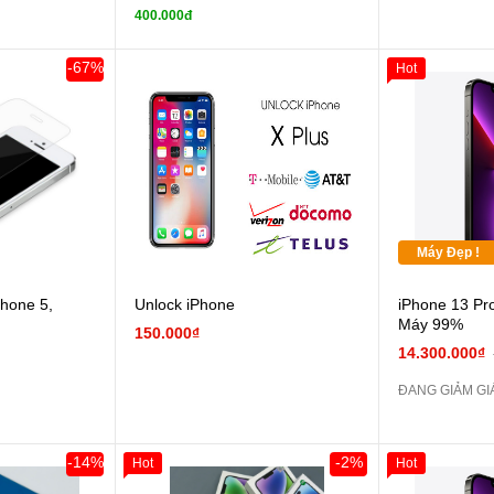
tai nghe iPhone X
400.000đ
zin
zin
Đổi Sạc Cáp ZIN
Đổi 
-67%
Hot
Pin dự phòng và
các Phụ Kiện Khác
các Phụ Kiện
Máy Đẹp !
hone 5,
Unlock iPhone
iPhone 13 Pr
Máy 99%
150.000₫
14.300.000₫
ĐANG GIẢM GI
-14%
-2%
Hot
Hot
Khách Hàng
Giảm 100.000đ
Khách Hàng