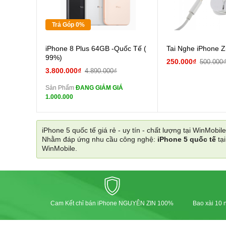
Tặng
Trả Góp 0%
Cường lực 10D full
iPhone 8 Plus 64GB -Quốc Tế (
Tai Nghe iPhone Z
màn
99%)
250.000₫
500.000
tai nghe iPhone 6S
3.800.000₫
4.890.000₫
zin
Sản Phẩm
ĐANG GIẢM GIÁ
tai nghe iPhone X
1.000.000
zin
Đổi Sạc Cáp ZIN
iPhone 5 quốc tế giá rẻ - uy tín - chất lượng tại WinMobile
Nhằm đáp ứng nhu cầu công nghệ:
iPhone 5 quốc tế
tạ
Pin dự phòng và
WinMobile.
các Phụ Kiện Khác
Cam Kết chỉ bán iPhone NGUYÊN ZIN 100%
Bao xài 10 n