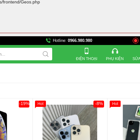
rs/frontend/Geos.php
Hotline:
0966.980.980
821 Đường 3 tháng 2, Phườ
ĐIỆN THOẠI
PHỤ KIỆN
SỬA
-19%
-8%
Hot
Hot
Khách Hàng
Giảm 100.000đ
Khách Hàng
Giảm 100.00
Thân Thiết
Thân Thiết
Tặng
Tặng
Tặng
Tặng