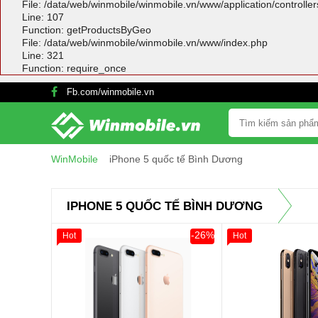
File: /data/web/winmobile/winmobile.vn/www/application/controlle
Line: 107
Function: getProductsByGeo
File: /data/web/winmobile/winmobile.vn/www/index.php
Line: 321
Function: require_once
Fb.com/winmobile.vn
WinMobile
iPhone 5 quốc tế Bình Dương
IPHONE 5 QUỐC TẾ BÌNH DƯƠNG
-26%
Hot
Hot
Giảm 100.000đ
Khách Hàng
Giảm 100.000đ
Thân Thiết
Thân Thiết
Tặng
Tặng
Tặng
Tặng