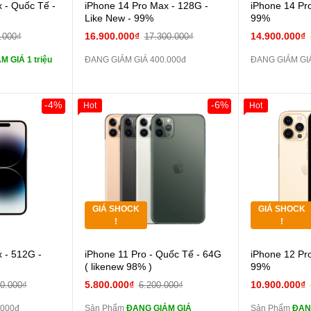
 lực 10D full
 - Quốc Tế -
iPhone 14 Pro Max - 128G -
iPhone 14 Pr
)
Like New - 99%
99%
ghe iPhone 6S
16.900.000₫
14.900.000₫
.000₫
17.300.000₫
 GIÁ 1 triệu
ĐANG GIẢM GIÁ 400.000đ
ĐANG GIẢM GIÁ
ghe iPhone X
áp ZIN
-4%
-6%
Hot
Hot
Giảm 100.000đ
Khách Hàng
Giảm 100.00
Thân Thiết
Thân Thiết
 dự phòng và
Tặng
Tặng
Tặng
Tặng
GIÁ SHOCK
GIÁ SHOCK
Tặng
Tặng
!
!
Cường lực 10D full
 - 512G -
iPhone 11 Pro - Quốc Tế - 64G
iPhone 12 Pr
màn
màn
( likenew 98% )
99%
tai nghe iPhone 6S
5.800.000₫
10.900.000₫
00.000₫
6.200.000₫
zin
zin
.000đ
Sản Phẩm
ĐANG GIẢM GIÁ
Sản Phẩm
ĐANG