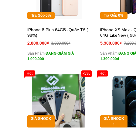
Tặng
Tặng
Trả Góp 0%
Trả Góp 0%
Cường lực 10D full
Cường
iPhone 8 Plus 64GB -Quốc Tế (
iPhone XS Max - 
màn
màn
98%)
64G LikeNew ( 98
tai nghe iPhone 6S
tai n
2.800.000₫
5.900.000₫
3.800.000₫
7.290.
zin
zin
Sản Phẩm
ĐANG GIẢM GIÁ
Sản Phẩm
ĐANG GIẢ
tai nghe iPhone X
tai n
1.000.000
1.390.000đ
zin
zin
Đổi Sạc Cáp ZIN
Đổi Sạc C
-3%
Hot
Hot
Giảm 100.000đ
Khách Hàng
Giảm 100.000đ
Thân Thiết
Thân Thiết
Pin dự phòng và
Pin
Tặng
Tặng
các Phụ Kiện Khác
các Phụ Kiện Khác
Tặng
Tặng
GIÁ SHOCK
GIÁ SHOCK
Tặng
Tặng
!
!