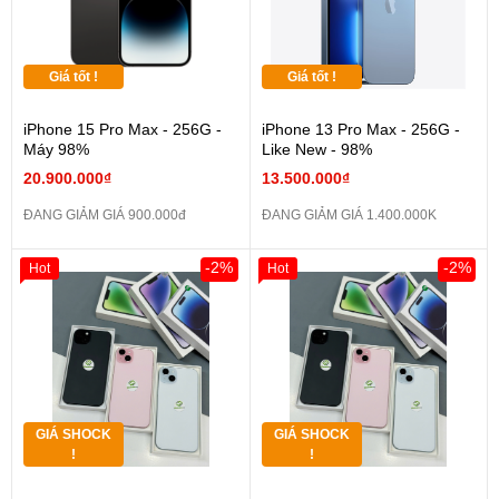
Giá tốt !
Giá tốt !
iPhone 15 Pro Max - 256G -
iPhone 13 Pro Max - 256G -
Máy 98%
Like New - 98%
20.900.000₫
13.500.000₫
ĐANG GIẢM GIÁ 900.000đ
ĐANG GIẢM GIÁ 1.400.000K
-2%
-2%
Hot
Hot
GIÁ SHOCK
GIÁ SHOCK
!
!