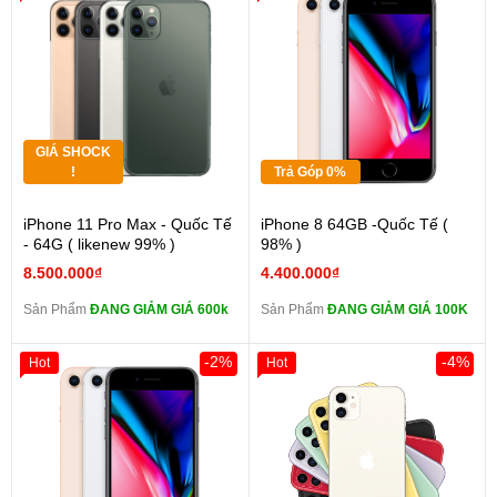
GIÁ SHOCK
!
Trả Góp 0%
iPhone 11 Pro Max - Quốc Tế
iPhone 8 64GB -Quốc Tế (
- 64G ( likenew 99% )
98% )
8.500.000₫
4.400.000₫
Sản Phẩm
ĐANG GIẢM GIÁ 600k
Sản Phẩm
ĐANG GIẢM GIÁ 100K
-2%
-4%
Hot
Hot