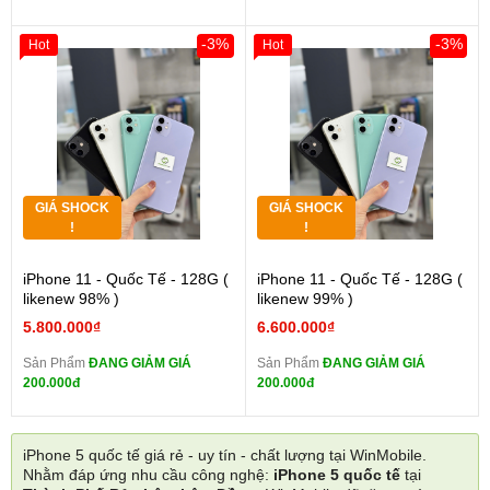
-3%
-3%
Hot
Hot
GIÁ SHOCK
GIÁ SHOCK
!
!
iPhone 11 - Quốc Tế - 128G (
iPhone 11 - Quốc Tế - 128G (
likenew 98% )
likenew 99% )
5.800.000₫
6.600.000₫
Sản Phẩm
ĐANG GIẢM GIÁ
Sản Phẩm
ĐANG GIẢM GIÁ
200.000đ
200.000đ
iPhone 5 quốc tế giá rẻ - uy tín - chất lượng tại WinMobile.
Nhằm đáp ứng nhu cầu công nghệ:
iPhone 5 quốc tế
tại