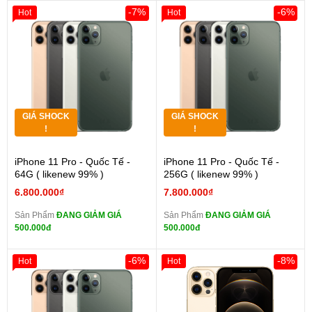
-7%
-6%
Hot
Hot
GIÁ SHOCK
GIÁ SHOCK
!
!
iPhone 11 Pro - Quốc Tế -
iPhone 11 Pro - Quốc Tế -
64G ( likenew 99% )
256G ( likenew 99% )
6.800.000₫
7.800.000₫
Sản Phẩm
ĐANG GIẢM GIÁ
Sản Phẩm
ĐANG GIẢM GIÁ
500.000đ
500.000đ
-6%
-8%
Hot
Hot