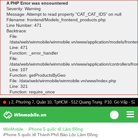
A PHP Error was encountered
Severity: Warning
Message: Attempt to read property "CAT_CAT_IDS" on null
Filename: frontend/Models_frontend_products.php
Line Number: 471
Backtrace:
File:
/data/web/winmobile/winmobile.vn/www/application/models/front
Line: 471
Function: _error_handler
File:
/data/web/winmobile/winmobile.vn/www/application/controllers/fr
Line: 107
Function: getProductsByGeo
File: /data/web/winmobile/winmobile.vn/www/index.php
Line: 321
Function: require_once
 Phường 7, Quận 10, TpHCM - 512 Quang Trung. P10. Gò Vấp - 528A Trường
WinMobile
iPhone 5 quốc tế Lâm Đồng
iPhone 5 quốc tế Thành Phố Bảo Lộc Lâm Đồng