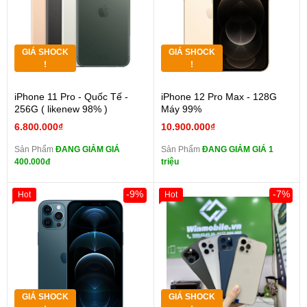
GIÁ SHOCK
GIÁ SHOCK
!
!
iPhone 11 Pro - Quốc Tế -
iPhone 12 Pro Max - 128G
256G ( likenew 98% )
Máy 99%
6.800.000₫
10.900.000₫
Sản Phẩm
ĐANG GIẢM GIÁ
Sản Phẩm
ĐANG GIẢM GIÁ 1
400.000đ
triệu
-9%
-7%
Hot
Hot
GIÁ SHOCK
GIÁ SHOCK