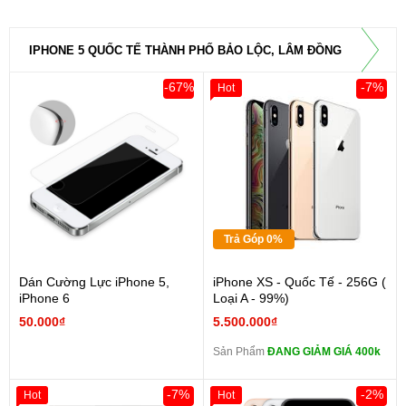
IPHONE 5 QUỐC TẾ THÀNH PHỐ BẢO LỘC, LÂM ĐỒNG
-67%
-7%
Hot
Trả Góp 0%
Dán Cường Lực iPhone 5,
iPhone XS - Quốc Tế - 256G (
iPhone 6
Loại A - 99%)
50.000₫
5.500.000₫
Sản Phẩm
ĐANG GIẢM GIÁ 400k
-7%
-2%
Hot
Hot