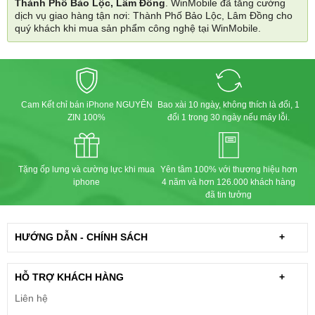
Thành Phố Bảo Lộc, Lâm Đồng
. WinMobile đã tăng cường
dịch vụ giao hàng tận nơi: Thành Phố Bảo Lộc, Lâm Đồng cho
quý khách khi mua sản phẩm công nghệ tại WinMobile.
Cam Kết chỉ bán iPhone NGUYÊN
Bao xài 10 ngày, không thích là đổi, 1
ZIN 100%
đổi 1 trong 30 ngày nếu máy lỗi.
Tặng ốp lưng và cường lực khi mua
Yên tâm 100% với thương hiệu hơn
iphone
4 năm và hơn 126.000 khách hàng
đã tin tưởng
HƯỚNG DẪN - CHÍNH SÁCH
+
HỖ TRỢ KHÁCH HÀNG
+
Liên hệ