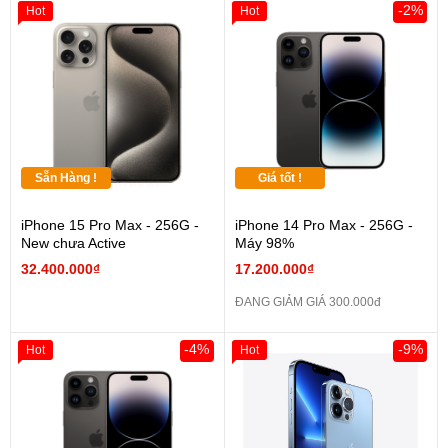
-2%
Hot
Hot
Sẵn Hàng !
Giá tốt !
iPhone 15 Pro Max - 256G -
iPhone 14 Pro Max - 256G -
New chưa Active
Máy 98%
32.400.000₫
17.200.000₫
ĐANG GIẢM GIÁ 300.000đ
-4%
-9%
Hot
Hot