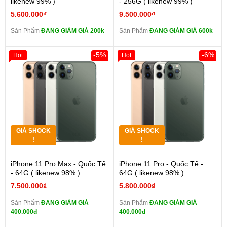
likenew 99% )
- 256G ( likenew 99% )
5.600.000₫
9.500.000₫
Sản Phẩm
ĐANG GIẢM GIÁ 200k
Sản Phẩm
ĐANG GIẢM GIÁ 600k
-5%
-6%
Hot
Hot
GIÁ SHOCK
GIÁ SHOCK
!
!
iPhone 11 Pro Max - Quốc Tế
iPhone 11 Pro - Quốc Tế -
- 64G ( likenew 98% )
64G ( likenew 98% )
7.500.000₫
5.800.000₫
Sản Phẩm
ĐANG GIẢM GIÁ
Sản Phẩm
ĐANG GIẢM GIÁ
400.000đ
400.000đ