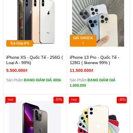
GIÁ SHOCK
Trả Góp 0%
!
iPhone XS - Quốc Tế - 256G (
iPhone 13 Pro - Quốc Tế -
Loại A - 99%)
128G ( likenew 99% )
5.500.000₫
11.500.000₫
Sản Phẩm
ĐANG GIẢM GIÁ 400k
Sản Phẩm
ĐANG GIẢM GIÁ
1.000.000
-5%
-4%
Hot
Hot