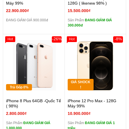
Máy 99%
128G ( likenew 98% )
22.900.000₫
15.500.000₫
ĐANG GIẢM GIÁ 900.000đ
Sản Phẩm
ĐANG GIẢM GIÁ
300.000đ
-26%
-8%
Hot
Hot
GIÁ SHOCK
Trả Góp 0%
!
iPhone 8 Plus 64GB -Quốc Tế
iPhone 12 Pro Max - 128G
( 98%)
Máy 99%
2.800.000₫
10.900.000₫
Sản Phẩm
ĐANG GIẢM GIÁ
Sản Phẩm
ĐANG GIẢM GIÁ 1
1.000.000
triệu