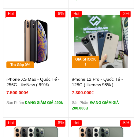
-6%
-3%
Hot
Hot
GIÁ SHOCK
Trả Góp 0%
!
iPhone XS Max - Quốc Tế -
iPhone 12 Pro - Quốc Tế -
256G LikeNew ( 99%)
128G ( likenew 98% )
7.500.000₫
7.300.000₫
Sản Phẩm
ĐANG GIẢM GIÁ 490k
Sản Phẩm
ĐANG GIẢM GIÁ
200.000đ
-6%
-5%
Hot
Hot