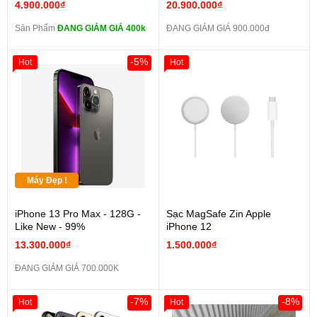
4.900.000₫
20.900.000₫
Sản Phẩm
ĐANG GIẢM GIÁ 400k
ĐANG GIẢM GIÁ 900.000đ
-5%
Hot
Hot
Máy Đẹp !
iPhone 13 Pro Max - 128G -
Sạc MagSafe Zin Apple
Like New - 99%
iPhone 12
13.300.000₫
1.500.000₫
ĐANG GIẢM GIÁ 700.000K
-7%
-8%
Hot
Hot