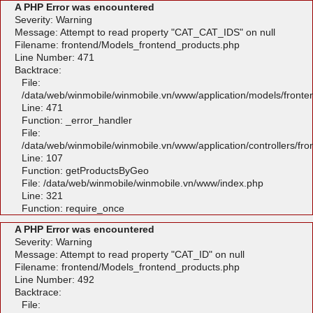
A PHP Error was encountered
Severity: Warning
Message: Attempt to read property "CAT_CAT_IDS" on null
Filename: frontend/Models_frontend_products.php
Line Number: 471
Backtrace:
File:
/data/web/winmobile/winmobile.vn/www/application/models/front
Line: 471
Function: _error_handler
File:
/data/web/winmobile/winmobile.vn/www/application/controllers/fr
Line: 107
Function: getProductsByGeo
File: /data/web/winmobile/winmobile.vn/www/index.php
Line: 321
Function: require_once
A PHP Error was encountered
Severity: Warning
Message: Attempt to read property "CAT_ID" on null
Filename: frontend/Models_frontend_products.php
Line Number: 492
Backtrace:
File: