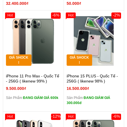
32.400.000₫
50.000₫
-6%
-2%
Hot
Hot
GIÁ SHOCK
GIÁ SHOCK
!
!
iPhone 11 Pro Max - Quốc Tế
iPhone 15 PLUS - Quốc Tế -
- 256G ( likenew 99% )
256G ( likenew 98% )
9.500.000₫
16.500.000₫
Sản Phẩm
ĐANG GIẢM GIÁ 600k
Sản Phẩm
ĐANG GIẢM GIÁ
300.000đ
-12%
-6%
Hot
Hot