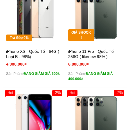
GIÁ SHOCK
Trả Góp 0%
!
iPhone XS - Quốc Tế - 64G (
iPhone 11 Pro - Quốc Tế -
Loại B - 98%)
256G ( likenew 98% )
4.300.000₫
6.800.000₫
Sản Phẩm
ĐANG GIẢM GIÁ 600k
Sản Phẩm
ĐANG GIẢM GIÁ
400.000đ
-2%
-7%
Hot
Hot