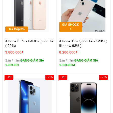
GIÁ SHOCK
Trả Góp 0%
!
iPhone 8 Plus 64GB -Quốc Tế
iPhone 13 - Quốc Tế - 128G (
( 99%)
likenew 98% )
3.800.000₫
8.200.000₫
Sản Phẩm
ĐANG GIẢM GIÁ
Sản Phẩm
ĐANG GIẢM GIÁ
1.000.000
1.300.000đ
-2%
-2%
Hot
Hot