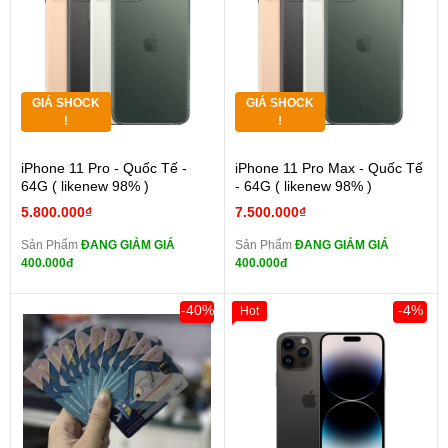
GIÁ SHOCK
GIÁ SHOCK
!
!
iPhone 11 Pro - Quốc Tế -
iPhone 11 Pro Max - Quốc Tế
64G ( likenew 98% )
- 64G ( likenew 98% )
5.800.000₫
7.500.000₫
Sản Phẩm
ĐANG GIẢM GIÁ
Sản Phẩm
ĐANG GIẢM GIÁ
400.000đ
400.000đ
-40%
-4%
Hot