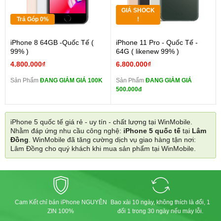
GIÁ SHOCK
Trả Góp 0%
!
iPhone 8 64GB -Quốc Tế (
iPhone 11 Pro - Quốc Tế -
99% )
64G ( likenew 99% )
4.800.000₫
6.800.000₫
Sản Phẩm
ĐANG GIẢM GIÁ 100K
Sản Phẩm
ĐANG GIẢM GIÁ
500.000đ
iPhone 5 quốc tế giá rẻ - uy tín - chất lượng tại WinMobile.
Nhằm đáp ứng nhu cầu công nghệ:
iPhone 5 quốc tế
tại
Lâm
Đồng
. WinMobile đã tăng cường dịch vụ giao hàng tận nơi:
Lâm Đồng cho quý khách khi mua sản phẩm tại WinMobile.
Cam Kết chỉ bán iPhone NGUYÊN
Bao xài 10 ngày, không thích là đổi, 1
ZIN 100%
đổi 1 trong 30 ngày nếu máy lỗi.