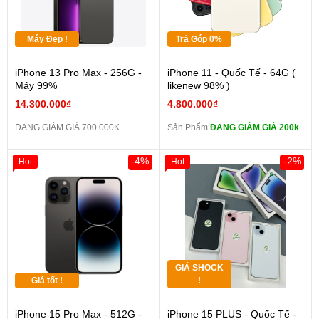
Máy Đẹp !
Trả Góp 0%
iPhone 13 Pro Max - 256G -
iPhone 11 - Quốc Tế - 64G (
Máy 99%
likenew 98% )
14.300.000₫
4.800.000₫
ĐANG GIẢM GIÁ 700.000K
Sản Phẩm
ĐANG GIẢM GIÁ 200k
-4%
-2%
Hot
Hot
GIÁ SHOCK
Giá tốt !
!
iPhone 15 Pro Max - 512G -
iPhone 15 PLUS - Quốc Tế -