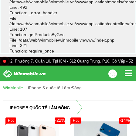
/data/web/winmobile/winmobile.vn/www/application/models/front
Line: 492
Function: _error_handler
File:
/data/web/winmobile/winmobile.vn/www/application/controllers/fr
Line: 107
Function: getProductsByGeo
File: /data/web/winmobile/winmobile.vn/www/index.php
Line: 321
Function: require_once
ường 7, Quận 10, TpHCM - 512 Quang Trung. P10. Gò Vấp - 528A Trường Ch
WinMobile
iPhone 5 quốc tế Lâm Đồng
IPHONE 5 QUỐC TẾ LÂM ĐỒNG
-22%
-14%
Hot
Hot