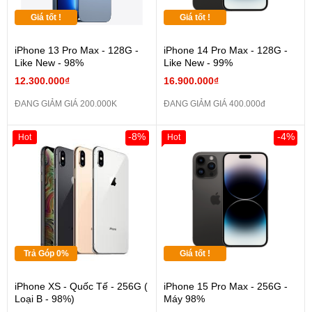
Giá tốt !
Giá tốt !
iPhone 13 Pro Max - 128G -
iPhone 14 Pro Max - 128G -
Like New - 98%
Like New - 99%
12.300.000₫
16.900.000₫
ĐANG GIẢM GIÁ 200.000K
ĐANG GIẢM GIÁ 400.000đ
-8%
-4%
Hot
Hot
Trả Góp 0%
Giá tốt !
iPhone XS - Quốc Tế - 256G (
iPhone 15 Pro Max - 256G -
Loại B - 98%)
Máy 98%