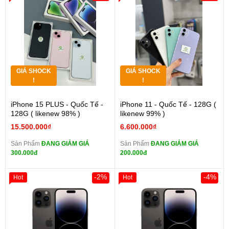
GIÁ SHOCK
GIÁ SHOCK
!
!
iPhone 15 PLUS - Quốc Tế -
iPhone 11 - Quốc Tế - 128G (
128G ( likenew 98% )
likenew 99% )
15.500.000₫
6.600.000₫
Sản Phẩm
ĐANG GIẢM GIÁ
Sản Phẩm
ĐANG GIẢM GIÁ
300.000đ
200.000đ
-2%
-4%
Hot
Hot