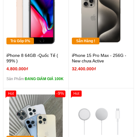
Trả Góp 0%
Sẵn Hàng !
iPhone 8 64GB -Quốc Tế (
iPhone 15 Pro Max - 256G -
99% )
New chưa Active
4.800.000₫
32.400.000₫
Sản Phẩm
ĐANG GIẢM GIÁ 100K
-9%
Hot
Hot