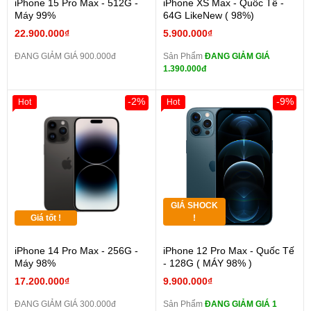
iPhone 15 Pro Max - 512G -
iPhone XS Max - Quốc Tế -
Máy 99%
64G LikeNew ( 98%)
22.900.000₫
5.900.000₫
ĐANG GIẢM GIÁ 900.000đ
Sản Phẩm
ĐANG GIẢM GIÁ
1.390.000đ
-2%
-9%
Hot
Hot
GIÁ SHOCK
Giá tốt !
!
iPhone 14 Pro Max - 256G -
iPhone 12 Pro Max - Quốc Tế
Máy 98%
- 128G ( MÁY 98% )
17.200.000₫
9.900.000₫
ĐANG GIẢM GIÁ 300.000đ
Sản Phẩm
ĐANG GIẢM GIÁ 1