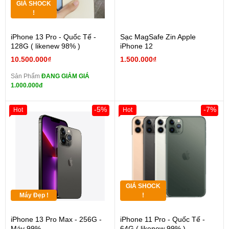
GIÁ SHOCK
!
iPhone 13 Pro - Quốc Tế -
Sạc MagSafe Zin Apple
128G ( likenew 98% )
iPhone 12
10.500.000₫
1.500.000₫
Sản Phẩm
ĐANG GIẢM GIÁ
1.000.000đ
-5%
-7%
Hot
Hot
GIÁ SHOCK
Máy Đẹp !
!
iPhone 13 Pro Max - 256G -
iPhone 11 Pro - Quốc Tế -
Máy 99%
64G ( likenew 99% )