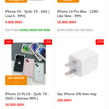
Trả Góp 0%
Giá tốt !
iPhone XS - Quốc Tế - 64G (
iPhone 14 Pro Max - 128G -
Loại A - 99%)
Like New - 99%
4.900.000₫
16.900.000₫
Sản Phẩm
ĐANG GIẢM GIÁ 600k
ĐANG GIẢM GIÁ 400.000đ
-2%
-33%
Hot
GIÁ SHOCK
!
iPhone 15 PLUS - Quốc Tế -
Sạc iPhone ZIN theo máy
256G ( likenew 98% )
200.000₫
16.500.000₫