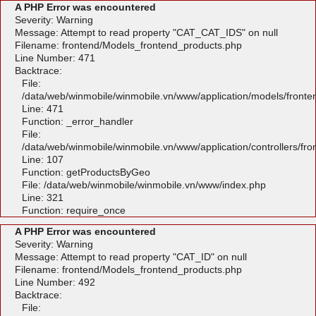
A PHP Error was encountered
Severity: Warning
Message: Attempt to read property "CAT_CAT_IDS" on null
Filename: frontend/Models_frontend_products.php
Line Number: 471
Backtrace:
File:
/data/web/winmobile/winmobile.vn/www/application/models/front
Line: 471
Function: _error_handler
File:
/data/web/winmobile/winmobile.vn/www/application/controllers/fr
Line: 107
Function: getProductsByGeo
File: /data/web/winmobile/winmobile.vn/www/index.php
Line: 321
Function: require_once
A PHP Error was encountered
Severity: Warning
Message: Attempt to read property "CAT_ID" on null
Filename: frontend/Models_frontend_products.php
Line Number: 492
Backtrace:
File: