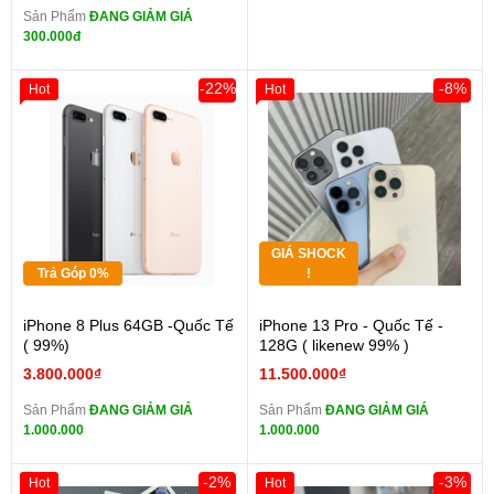
Sản Phẩm
ĐANG GIẢM GIÁ
300.000đ
-22%
-8%
Hot
Hot
GIÁ SHOCK
Trả Góp 0%
!
iPhone 8 Plus 64GB -Quốc Tế
iPhone 13 Pro - Quốc Tế -
( 99%)
128G ( likenew 99% )
3.800.000₫
11.500.000₫
Sản Phẩm
ĐANG GIẢM GIÁ
Sản Phẩm
ĐANG GIẢM GIÁ
1.000.000
1.000.000
-2%
-3%
Hot
Hot