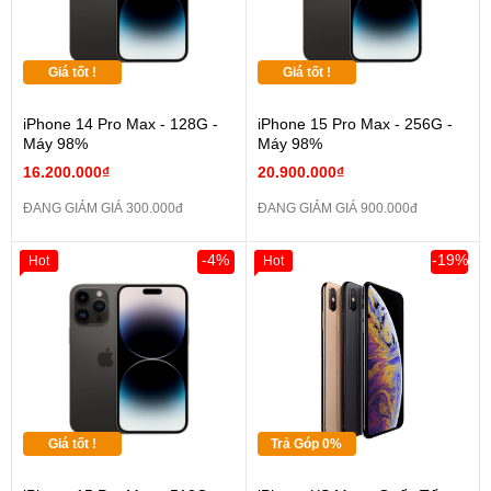
Giá tốt !
Giá tốt !
iPhone 14 Pro Max - 128G -
iPhone 15 Pro Max - 256G -
Máy 98%
Máy 98%
16.200.000₫
20.900.000₫
ĐANG GIẢM GIÁ 300.000đ
ĐANG GIẢM GIÁ 900.000đ
-4%
-19%
Hot
Hot
Giá tốt !
Trả Góp 0%