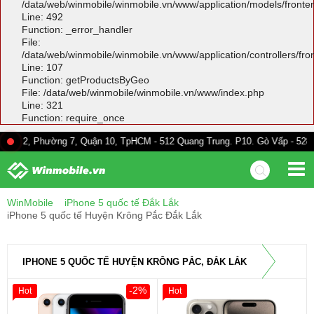
/data/web/winmobile/winmobile.vn/www/application/models/front
Line: 492
Function: _error_handler
File:
/data/web/winmobile/winmobile.vn/www/application/controllers/fr
Line: 107
Function: getProductsByGeo
File: /data/web/winmobile/winmobile.vn/www/index.php
Line: 321
Function: require_once
ờng 7, Quận 10, TpHCM - 512 Quang Trung. P10. Gò Vấp - 528A Trường Chi
WinMobile
iPhone 5 quốc tế Đắk Lắk
iPhone 5 quốc tế Huyện Krông Pắc Đắk Lắk
IPHONE 5 QUỐC TẾ HUYỆN KRÔNG PẮC, ĐẮK LẮK
-2%
Hot
Hot