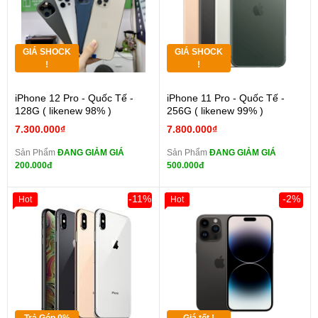
GIÁ SHOCK
GIÁ SHOCK
!
!
iPhone 12 Pro - Quốc Tế -
iPhone 11 Pro - Quốc Tế -
128G ( likenew 98% )
256G ( likenew 99% )
7.300.000₫
7.800.000₫
Sản Phẩm
ĐANG GIẢM GIÁ
Sản Phẩm
ĐANG GIẢM GIÁ
200.000đ
500.000đ
-11%
-2%
Hot
Hot