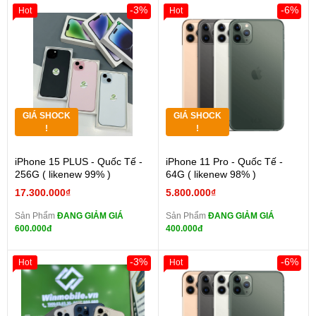
-3%
-6%
Hot
Hot
GIÁ SHOCK
GIÁ SHOCK
!
!
iPhone 15 PLUS - Quốc Tế -
iPhone 11 Pro - Quốc Tế -
256G ( likenew 99% )
64G ( likenew 98% )
17.300.000₫
5.800.000₫
Sản Phẩm
ĐANG GIẢM GIÁ
Sản Phẩm
ĐANG GIẢM GIÁ
600.000đ
400.000đ
-3%
-6%
Hot
Hot