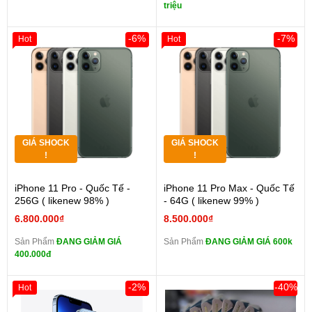
triệu
-6%
-7%
Hot
Hot
GIÁ SHOCK
GIÁ SHOCK
!
!
iPhone 11 Pro - Quốc Tế -
iPhone 11 Pro Max - Quốc Tế
256G ( likenew 98% )
- 64G ( likenew 99% )
6.800.000₫
8.500.000₫
Sản Phẩm
ĐANG GIẢM GIÁ
Sản Phẩm
ĐANG GIẢM GIÁ 600k
400.000đ
-2%
-40%
Hot