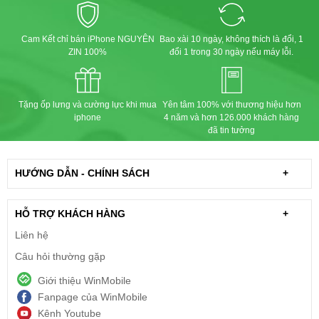
Cam Kết chỉ bán iPhone NGUYÊN
Bao xài 10 ngày, không thích là đổi, 1
ZIN 100%
đổi 1 trong 30 ngày nếu máy lỗi.
Tặng ốp lưng và cường lực khi mua
Yên tâm 100% với thương hiệu hơn
iphone
4 năm và hơn 126.000 khách hàng
đã tin tưởng
HƯỚNG DẪN - CHÍNH SÁCH
+
HỖ TRỢ KHÁCH HÀNG
+
Liên hệ
Câu hỏi thường gặp
Giới thiệu WinMobile
Fanpage của WinMobile
Kênh Youtube