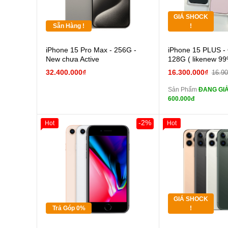
GIÁ SHOCK
Tặng
Sẵn Hàng !
!
Cường
iPhone 15 Pro Max - 256G -
iPhone 15 PLUS -
màn
New chưa Active
128G ( likenew 99
tai n
32.400.000₫
16.300.000₫
16.9
zin
Sản Phẩm
ĐANG GIẢ
tai n
600.000đ
zin
Đổi Sạc C
-2%
Hot
Hot
Giảm 100.000đ
Khách Hàng
Giảm 100.000đ
Thân Thiết
Thân Thiết
Pin
Tặng
Tặng
các Phụ Kiện Khác
Tặng
Tặng
GIÁ SHOCK
Tặng
Tặng
Trả Góp 0%
!