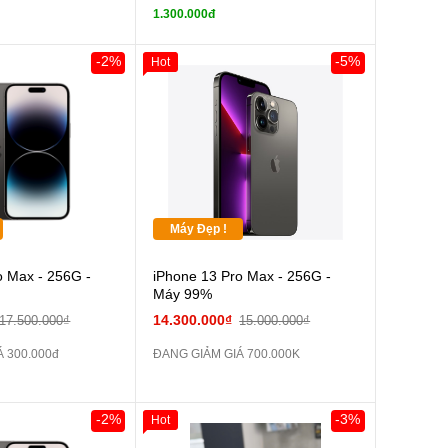
tai nghe iPhone X
tai nghe iPhone X
1.300.000đ
zin
Sạc Cáp ZIN
Đổi Sạc Cáp ZIN
-2%
-5%
Hot
Pin dự phòng và
Pin dự phòng và
 Khác
các Phụ Kiện Khác
Máy Đẹp !
o Max - 256G -
iPhone 13 Pro Max - 256G -
Máy 99%
14.300.000₫
17.500.000₫
15.000.000₫
 300.000đ
ĐANG GIẢM GIÁ 700.000K
-2%
-3%
Hot
Giảm 100.000đ
Khách Hàng