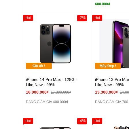
tai n
600.000đ
zin
Đổi Sạc C
-2%
Hot
Hot
Pin
các Phụ Kiện Khác
Giá tốt !
Máy Đẹp !
iPhone 14 Pro Max - 128G -
iPhone 13 Pro Max
Like New - 99%
Like New - 99%
16.900.000₫
13.300.000₫
17.300.000₫
14.0
ĐANG GIẢM GIÁ 400.000đ
ĐANG GIẢM GIÁ 700
-4%
Hot
Hot
Giảm 100.000đ