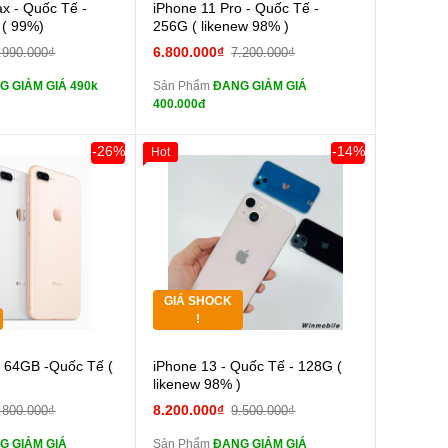
Cường lực 10D full
Cường lực 10D full
x - Quốc Tế -
iPhone 11 Pro - Quốc Tế -
màn
 ( 99%)
256G ( likenew 98% )
tai nghe iPhone 6S
tai nghe iPhone 6S
6.800.000₫
.990.000₫
7.200.000₫
zin
G GIẢM GIÁ 490k
Sản Phẩm
ĐANG GIẢM GIÁ
tai nghe iPhone X
tai nghe iPhone X
400.000đ
zin
Sạc Cáp ZIN
Đổi Sạc Cáp ZIN
-26%
-14%
Hot
0đ
Khách Hàng
Giảm 100.000đ
Khách Hàng
Thân Thiết
Pin dự phòng và
Pin dự phòng và
Tặng
 Khác
các Phụ Kiện Khác
Tặng
GIÁ SHOCK
Tặng
!
Cường lực 10D full
Cường lực 10D full
s 64GB -Quốc Tế (
iPhone 13 - Quốc Tế - 128G (
màn
likenew 98% )
tai nghe iPhone 6S
tai nghe iPhone 6S
8.200.000₫
.800.000₫
9.500.000₫
zin
G GIẢM GIÁ
Sản Phẩm
ĐANG GIẢM GIÁ