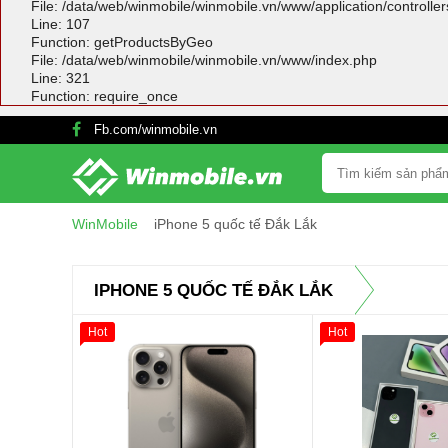
File: /data/web/winmobile/winmobile.vn/www/application/controlle
Line: 107
Function: getProductsByGeo
File: /data/web/winmobile/winmobile.vn/www/index.php
Line: 321
Function: require_once
Fb.com/winmobile.vn
WinMobile
iPhone 5 quốc tế Đắk Lắk
IPHONE 5 QUỐC TẾ ĐẮK LẮK
Hot
Hot
Giảm 100.000đ
Thân Thiết
Tặng
Tặng