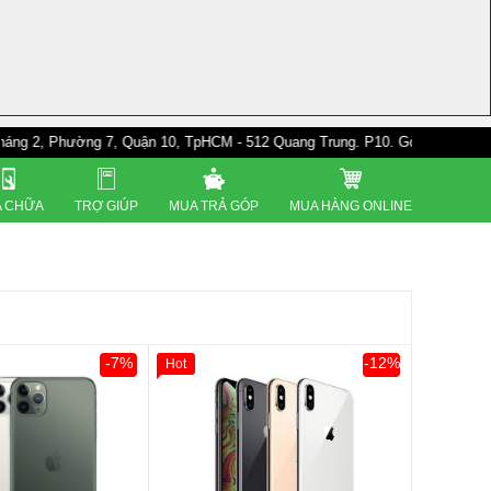
ờng 7, Quận 10, TpHCM - 512 Quang Trung. P10. Gò Vấp - 528A Trường Ch
 CHỮA
TRỢ GIÚP
MUA TRẢ GÓP
MUA HÀNG ONLINE
-7%
-12%
Hot
0đ
Khách Hàng
Giảm 100.000đ
Khách Hàng
Thân Thiết
Tặng
Tặng