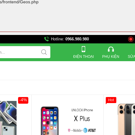
rs/frontend/Geos.php
Hotline:
0966.980.980
821 Đường 3 tháng 2, Phư
ĐIỆN THOẠI
PHỤ KIỆN
SỬA
-4%
Hot
Khách Hàng
Giảm 100.00
Thân Thiết
Tặng
Tặng