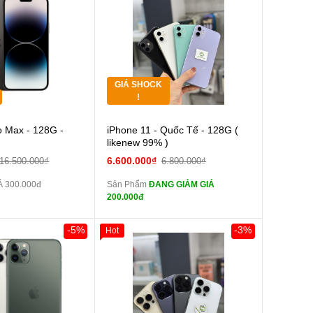
Thân Thiết
Tặng
Tặng
GIÁ SHOCK
Tặng
!
Cường lực 10D full
o Max - 128G -
iPhone 11 - Quốc Tế - 128G (
màn
likenew 99% )
tai nghe iPhone 6S
6.600.000₫
16.500.000₫
6.800.000₫
zin
 300.000đ
Sản Phẩm
ĐANG GIẢM GIÁ
tai nghe iPhone X
200.000đ
zin
Đổi Sạc Cáp ZIN
-5%
-3%
Hot
0đ
Khách Hàng
Pin dự phòng và
các Phụ Kiện Khác