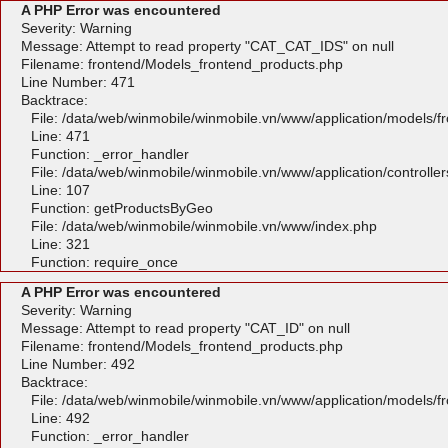
A PHP Error was encountered
Severity: Warning
Message: Attempt to read property "CAT_CAT_IDS" on null
Filename: frontend/Models_frontend_products.php
Line Number: 471
Backtrace:
File: /data/web/winmobile/winmobile.vn/www/application/models/
Line: 471
Function: _error_handler
File: /data/web/winmobile/winmobile.vn/www/application/controlle
Line: 107
Function: getProductsByGeo
File: /data/web/winmobile/winmobile.vn/www/index.php
Line: 321
Function: require_once
A PHP Error was encountered
Severity: Warning
Message: Attempt to read property "CAT_ID" on null
Filename: frontend/Models_frontend_products.php
Line Number: 492
Backtrace:
File: /data/web/winmobile/winmobile.vn/www/application/models/
Line: 492
Function: _error_handler