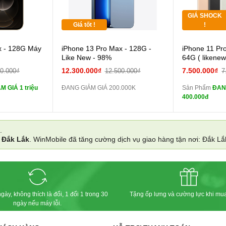
GIÁ SHOCK
Tặng
Giá tốt !
!
 lực 10D full
x - 128G Máy
iPhone 13 Pro Max - 128G -
iPhone 11 Pr
màn
Like New - 98%
64G ( likene
ghe iPhone 6S
12.300.000₫
7.500.000₫
00.000₫
12.500.000₫
7
zin
 GIÁ 1 triệu
ĐANG GIẢM GIÁ 200.000K
Sản Phẩm
ĐAN
ghe iPhone X
400.000đ
zin
áp ZIN
Đổi 
.
i
Đắk Lắk
. WinMobile đã tăng cường dịch vụ giao hàng tận nơi: Đắk L
 dự phòng và
các Phụ Kiện
gày, không thích là đổi, 1 đổi 1 trong 30
Tặng ốp lưng và cường lực khi mu
ngày nếu máy lỗi.