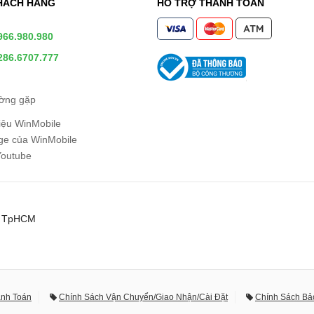
HÁCH HÀNG
HỖ TRỢ THANH TOÁN
966.980.980
286.6707.777
ường gặp
hiệu WinMobile
e của WinMobile
Youtube
0, TpHCM
anh Toán
Chính Sách Vận Chuyển/Giao Nhận/Cài Đặt
Chính Sách Bả