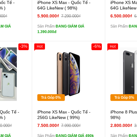
 lực 10D full
Cường lực 10D full
uốc Tế -
iPhone XS Max - Quốc Tế -
iPhone XS Ma
màn
màn
% )
64G LikeNew ( 98%)
64G LikeNew
ghe iPhone 6S
tai nghe iPhone 6S
5.900.000₫
6.500.000₫
000₫
7.290.000₫
6
zin
zin
M GIÁ
Sản Phẩm
ĐANG GIẢM GIÁ
Sản Phẩm
ĐAN
ghe iPhone X
tai nghe iPhone X
1.390.000đ
zin
zin
áp ZIN
Đổi Sạc Cáp ZIN
Đổi 
-3%
-6%
Hot
Hot
Khách Hàng
Giảm 100.000đ
Khách Hàng
Giảm 100.00
Thân Thiết
Thân Thiết
 dự phòng và
Pin dự phòng và
Tặng
Tặng
các Phụ Kiện Khác
các Phụ Kiện
Tặng
Tặng
Tặng
Tặng
Trả Góp 0%
Trả Góp 0%
 lực 10D full
Cường lực 10D full
 Quốc Tế -
iPhone XS Max - Quốc Tế -
iPhone 8 Plu
màn
màn
% )
256G LikeNew ( 99%)
98%)
ghe iPhone 6S
tai nghe iPhone 6S
7.500.000₫
2.800.000₫
00.000₫
7.990.000₫
3
zin
zin
M GIÁ
Sản Phẩm
ĐANG GIẢM GIÁ 490k
Sản Phẩm
ĐAN