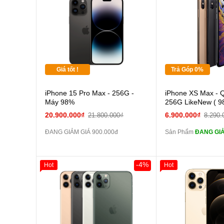
Thân Thiết
Tặng
Tặng
Tặng
Giá tốt !
Trả Góp 0%
Cường
iPhone 15 Pro Max - 256G -
iPhone XS Max - 
màn
Máy 98%
256G LikeNew ( 9
tai n
20.900.000₫
6.900.000₫
21.800.000₫
8.290.
zin
ĐANG GIẢM GIÁ 900.000đ
Sản Phẩm
ĐANG GIẢ
tai n
zin
Đổi Sạc C
-4%
Hot
Hot
Giảm 100.000đ
Khách Hàng
Giảm 100.000đ
Thân Thiết
Thân Thiết
Pin
Tặng
Tặng
các Phụ Kiện Khác
Tặng
Tặng