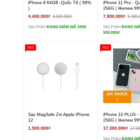
Cường lực 10D full
Cường
iPhone 8 64GB -Quốc Tế ( 98%
iPhone 11 Pro - Q
màn
màn
)
256G ( likenew 99
tai nghe iPhone 6S
tai n
4.400.000₫
7.800.000₫
4.500.000₫
8.300.
zin
zin
Sản Phẩm
ĐANG GIẢM GIÁ 100K
Sản Phẩm
ĐANG GIẢ
tai nghe iPhone X
tai n
500.000đ
zin
zin
Đổi Sạc Cáp ZIN
Đổi Sạc C
Hot
Hot
Giảm 100.000đ
Thân Thiết
Pin dự phòng và
Pin
Tặng
các Phụ Kiện Khác
các Phụ Kiện Khác
Tặng
GIÁ SHOCK
Tặng
!
Cường
Sạc MagSafe Zin Apple iPhone
iPhone 15 PLUS -
màn
12
256G ( likenew 99
tai n
1.500.000₫
17.300.000₫
17.9
zin
Sản Phẩm
ĐANG GIẢ