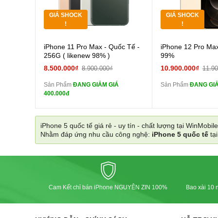
GIÁ SHOCK
GIÁ SHOCK
Tặng
Tặng
!
!
Cường lực 10D full
Cường
iPhone 11 Pro Max - Quốc Tế -
iPhone 12 Pro Ma
màn
màn
256G ( likenew 98% )
99%
tai nghe iPhone 6S
tai n
8.500.000₫
10.900.000₫
8.900.000₫
11.9
zin
zin
Sản Phẩm
ĐANG GIẢM GIÁ
Sản Phẩm
ĐANG GIẢM
tai nghe iPhone X
tai n
400.000đ
zin
zin
Đổi Sạc Cáp ZIN
Đổi Sạc C
iPhone 5 quốc tế giá rẻ - uy tín - chất lượng tại WinMobile
Nhằm đáp ứng nhu cầu công nghệ:
iPhone 5 quốc tế
tạ
Pin dự phòng và
Pin
các Phụ Kiện Khác
các Phụ Kiện Khác
Cam Kết chỉ bán iPhone NGUYÊN ZIN 100%
Bao xài 10 n