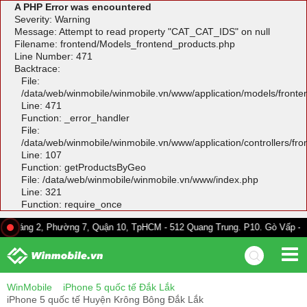
A PHP Error was encountered
Severity: Warning
Message: Attempt to read property "CAT_CAT_IDS" on null
Filename: frontend/Models_frontend_products.php
Line Number: 471
Backtrace:
File:
/data/web/winmobile/winmobile.vn/www/application/models/front
Line: 471
Function: _error_handler
File:
/data/web/winmobile/winmobile.vn/www/application/controllers/fr
Line: 107
Function: getProductsByGeo
File: /data/web/winmobile/winmobile.vn/www/index.php
Line: 321
Function: require_once
, Phường 7, Quận 10, TpHCM - 512 Quang Trung. P10. Gò Vấp - 528A Trườn
WinMobile
iPhone 5 quốc tế Đắk Lắk
iPhone 5 quốc tế Huyện Krông Bông Đắk Lắk