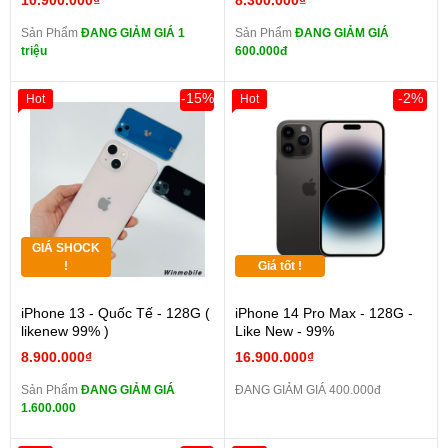
10.900.000₫
8.300.000₫
Sản Phẩm
ĐANG GIẢM GIÁ 1
Sản Phẩm
ĐANG GIẢM GIÁ
triệu
600.000đ
-15%
-2%
Hot
Hot
GIÁ SHOCK
!
Giá tốt !
iPhone 13 - Quốc Tế - 128G (
iPhone 14 Pro Max - 128G -
likenew 99% )
Like New - 99%
8.900.000₫
16.900.000₫
Sản Phẩm
ĐANG GIẢM GIÁ
ĐANG GIẢM GIÁ 400.000đ
1.600.000