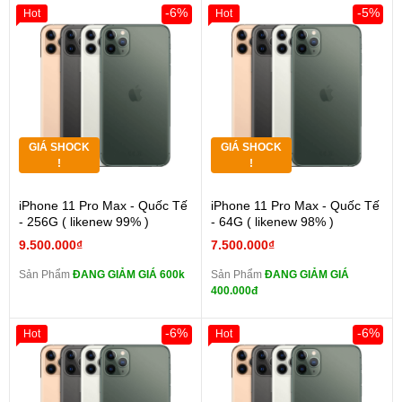
-6%
-5%
Hot
Hot
GIÁ SHOCK
GIÁ SHOCK
!
!
iPhone 11 Pro Max - Quốc Tế
iPhone 11 Pro Max - Quốc Tế
- 256G ( likenew 99% )
- 64G ( likenew 98% )
9.500.000₫
7.500.000₫
Sản Phẩm
ĐANG GIẢM GIÁ 600k
Sản Phẩm
ĐANG GIẢM GIÁ
400.000đ
-6%
-6%
Hot
Hot