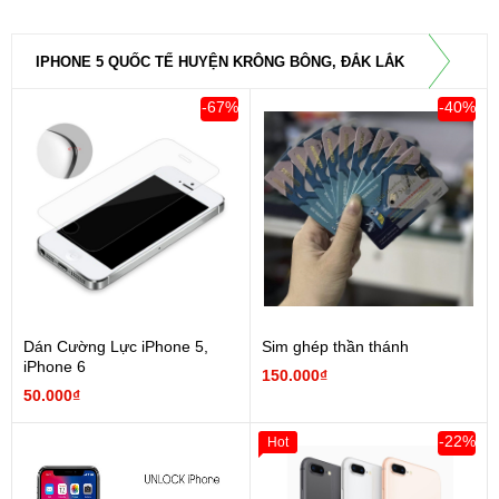
IPHONE 5 QUỐC TẾ HUYỆN KRÔNG BÔNG, ĐẮK LẮK
-67%
-40%
Dán Cường Lực iPhone 5,
Sim ghép thần thánh
iPhone 6
150.000₫
50.000₫
-22%
Hot