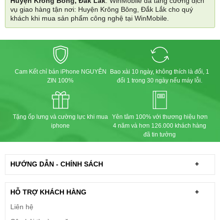
Huyện Krông Bông, Đắk Lắk
. WinMobile đã tăng cường dịch
vụ giao hàng tận nơi: Huyện Krông Bông, Đắk Lắk cho quý
khách khi mua sản phẩm công nghệ tại WinMobile.
Cam Kết chỉ bán iPhone NGUYÊN
Bao xài 10 ngày, không thích là đổi, 1
ZIN 100%
đổi 1 trong 30 ngày nếu máy lỗi.
Tặng ốp lưng và cường lực khi mua
Yên tâm 100% với thương hiệu hơn
iphone
4 năm và hơn 126.000 khách hàng
đã tin tưởng
HƯỚNG DẪN - CHÍNH SÁCH
+
HỖ TRỢ KHÁCH HÀNG
+
Liên hệ