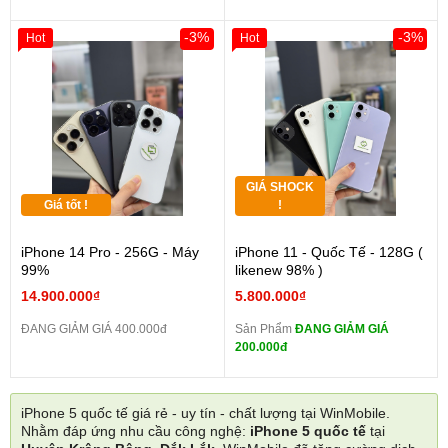
-3%
-3%
Hot
Hot
GIÁ SHOCK
Giá tốt !
!
iPhone 14 Pro - 256G - Máy
iPhone 11 - Quốc Tế - 128G (
99%
likenew 98% )
14.900.000₫
5.800.000₫
ĐANG GIẢM GIÁ 400.000đ
Sản Phẩm
ĐANG GIẢM GIÁ
200.000đ
iPhone 5 quốc tế giá rẻ - uy tín - chất lượng tại WinMobile.
Nhằm đáp ứng nhu cầu công nghệ:
iPhone 5 quốc tế
tại