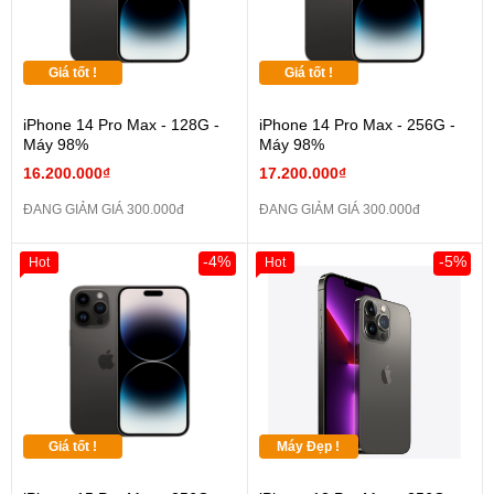
Giá tốt !
Giá tốt !
iPhone 14 Pro Max - 128G -
iPhone 14 Pro Max - 256G -
Máy 98%
Máy 98%
16.200.000₫
17.200.000₫
ĐANG GIẢM GIÁ 300.000đ
ĐANG GIẢM GIÁ 300.000đ
-4%
-5%
Hot
Hot
Giá tốt !
Máy Đẹp !