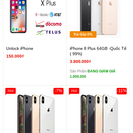
Trả Góp 0%
Unlock iPhone
iPhone 8 Plus 64GB -Quốc Tế
( 99%)
150.000₫
3.800.000₫
Sản Phẩm
ĐANG GIẢM GIÁ
1.000.000
-7%
-11%
Hot
Hot