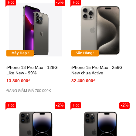
-5%
Hot
Hot
Máy Đẹp !
Sẵn Hàng !
iPhone 13 Pro Max - 128G -
iPhone 15 Pro Max - 256G -
Like New - 99%
New chưa Active
13.300.000₫
32.400.000₫
ĐANG GIẢM GIÁ 700.000K
-2%
-2%
Hot
Hot