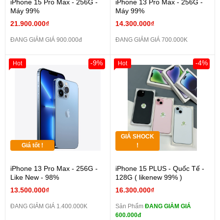
iPhone 15 Pro Max - 256G -
iPhone 13 Pro Max - 256G -
Máy 99%
Máy 99%
21.900.000₫
14.300.000₫
ĐANG GIẢM GIÁ 900.000đ
ĐANG GIẢM GIÁ 700.000K
-9%
-4%
Hot
Hot
GIÁ SHOCK
Giá tốt !
!
iPhone 13 Pro Max - 256G -
iPhone 15 PLUS - Quốc Tế -
Like New - 98%
128G ( likenew 99% )
13.500.000₫
16.300.000₫
ĐANG GIẢM GIÁ 1.400.000K
Sản Phẩm
ĐANG GIẢM GIÁ
600.000đ