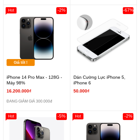
-2%
-67%
Hot
Giá tốt !
iPhone 14 Pro Max - 128G -
Dán Cường Lực iPhone 5,
Máy 98%
iPhone 6
16.200.000₫
50.000₫
ĐANG GIẢM GIÁ 300.000đ
-5%
-2%
Hot
Hot