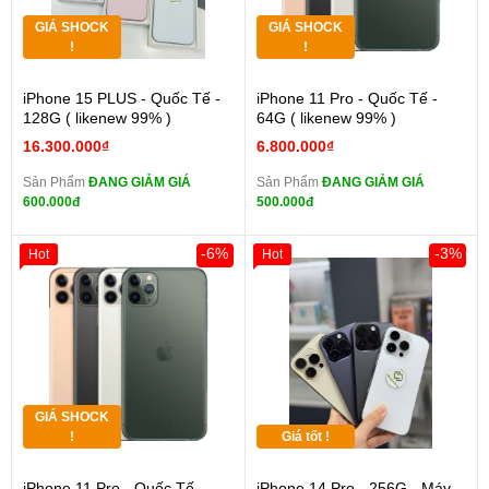
GIÁ SHOCK
GIÁ SHOCK
!
!
iPhone 15 PLUS - Quốc Tế -
iPhone 11 Pro - Quốc Tế -
128G ( likenew 99% )
64G ( likenew 99% )
16.300.000₫
6.800.000₫
Sản Phẩm
ĐANG GIẢM GIÁ
Sản Phẩm
ĐANG GIẢM GIÁ
600.000đ
500.000đ
-6%
-3%
Hot
Hot
GIÁ SHOCK
!
Giá tốt !
iPhone 11 Pro - Quốc Tế -
iPhone 14 Pro - 256G - Máy