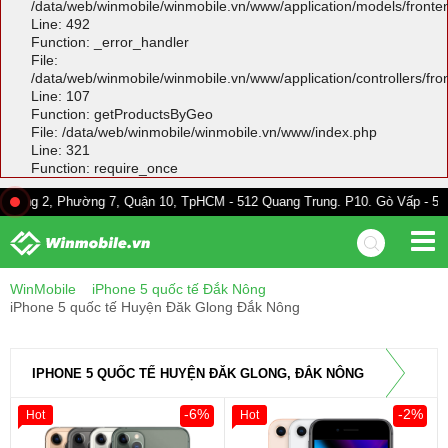
/data/web/winmobile/winmobile.vn/www/application/models/front
Line: 492
Function: _error_handler
File:
/data/web/winmobile/winmobile.vn/www/application/controllers/fr
Line: 107
Function: getProductsByGeo
File: /data/web/winmobile/winmobile.vn/www/index.php
Line: 321
Function: require_once
hường 7, Quận 10, TpHCM - 512 Quang Trung. P10. Gò Vấp - 528A Trường C
WinMobile
iPhone 5 quốc tế Đắk Nông
iPhone 5 quốc tế Huyện Đăk Glong Đắk Nông
IPHONE 5 QUỐC TẾ HUYỆN ĐĂK GLONG, ĐẮK NÔNG
-6%
-2%
Hot
Hot