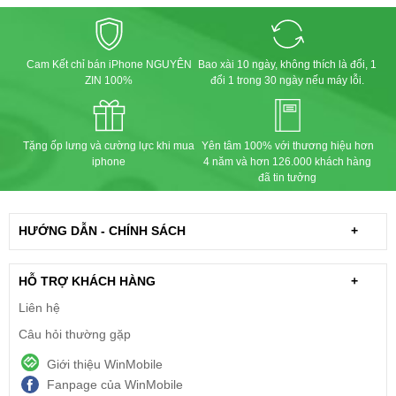
Cam Kết chỉ bán iPhone NGUYÊN
Bao xài 10 ngày, không thích là đổi, 1
ZIN 100%
đổi 1 trong 30 ngày nếu máy lỗi.
Tặng ốp lưng và cường lực khi mua
Yên tâm 100% với thương hiệu hơn
iphone
4 năm và hơn 126.000 khách hàng
đã tin tưởng
HƯỚNG DẪN - CHÍNH SÁCH
+
HỖ TRỢ KHÁCH HÀNG
+
Liên hệ
Câu hỏi thường gặp
Giới thiệu WinMobile
Fanpage của WinMobile