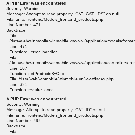
A PHP Error was encountered
Severity: Warning
Message: Attempt to read property "CAT_CAT_IDS" on null
Filename: frontend/Models_frontend_products.php
Line Number: 471
Backtrace:
File:
/data/web/winmobile/winmobile.vn/www/application/models/front
Line: 471
Function: _error_handler
File:
/data/web/winmobile/winmobile.vn/www/application/controllers/fr
Line: 107
Function: getProductsByGeo
File: /data/web/winmobile/winmobile.vn/www/index.php
Line: 321
Function: require_once
A PHP Error was encountered
Severity: Warning
Message: Attempt to read property "CAT_ID" on null
Filename: frontend/Models_frontend_products.php
Line Number: 492
Backtrace:
File: