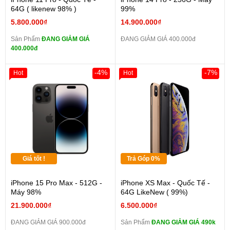
64G ( likenew 98% )
99%
5.800.000₫
14.900.000₫
Sản Phẩm
ĐANG GIẢM GIÁ
ĐANG GIẢM GIÁ 400.000đ
400.000đ
-4%
-7%
Hot
Hot
Giá tốt !
Trả Góp 0%
iPhone 15 Pro Max - 512G -
iPhone XS Max - Quốc Tế -
Máy 98%
64G LikeNew ( 99%)
21.900.000₫
6.500.000₫
ĐANG GIẢM GIÁ 900.000đ
Sản Phẩm
ĐANG GIẢM GIÁ 490k