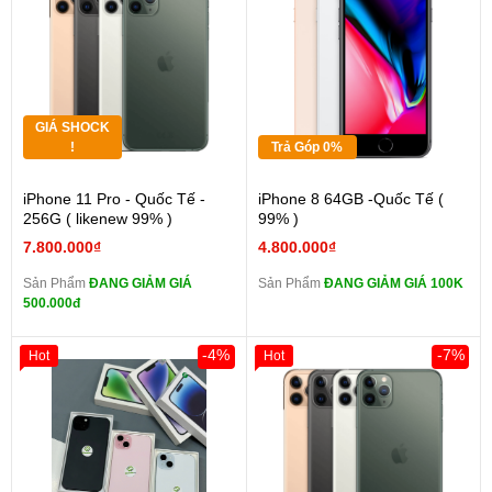
GIÁ SHOCK
!
Trả Góp 0%
iPhone 11 Pro - Quốc Tế -
iPhone 8 64GB -Quốc Tế (
256G ( likenew 99% )
99% )
7.800.000₫
4.800.000₫
Sản Phẩm
ĐANG GIẢM GIÁ
Sản Phẩm
ĐANG GIẢM GIÁ 100K
500.000đ
-4%
-7%
Hot
Hot