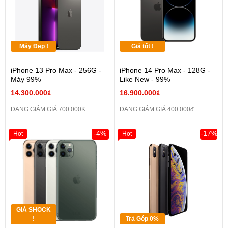
Máy Đẹp !
Giá tốt !
iPhone 13 Pro Max - 256G -
iPhone 14 Pro Max - 128G -
Máy 99%
Like New - 99%
14.300.000₫
16.900.000₫
ĐANG GIẢM GIÁ 700.000K
ĐANG GIẢM GIÁ 400.000đ
-4%
-17%
Hot
Hot
GIÁ SHOCK
!
Trả Góp 0%