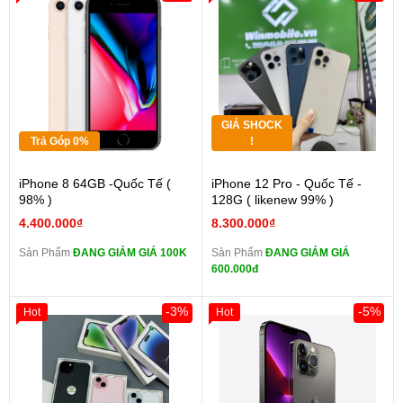
GIÁ SHOCK
Trả Góp 0%
!
iPhone 8 64GB -Quốc Tế (
iPhone 12 Pro - Quốc Tế -
98% )
128G ( likenew 99% )
4.400.000₫
8.300.000₫
Sản Phẩm
ĐANG GIẢM GIÁ 100K
Sản Phẩm
ĐANG GIẢM GIÁ
600.000đ
-3%
-5%
Hot
Hot