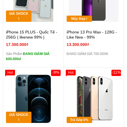
GIÁ SHOCK
!
Máy Đẹp !
iPhone 15 PLUS - Quốc Tế -
iPhone 13 Pro Max - 128G -
256G ( likenew 99% )
Like New - 99%
17.300.000₫
13.300.000₫
Sản Phẩm
ĐANG GIẢM GIÁ
ĐANG GIẢM GIÁ 700.000K
600.000đ
-9%
-11%
Hot
Hot
GIÁ SHOCK
!
Trả Góp 0%