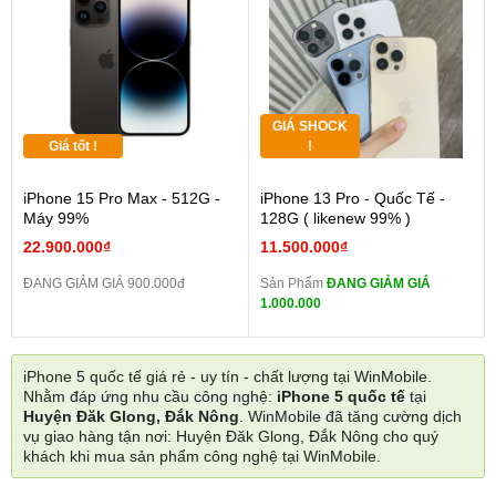
GIÁ SHOCK
Giá tốt !
!
iPhone 15 Pro Max - 512G -
iPhone 13 Pro - Quốc Tế -
Máy 99%
128G ( likenew 99% )
22.900.000₫
11.500.000₫
ĐANG GIẢM GIÁ 900.000đ
Sản Phẩm
ĐANG GIẢM GIÁ
1.000.000
iPhone 5 quốc tế giá rẻ - uy tín - chất lượng tại WinMobile.
Nhằm đáp ứng nhu cầu công nghệ:
iPhone 5 quốc tế
tại
Huyện Đăk Glong, Đắk Nông
. WinMobile đã tăng cường dịch
vụ giao hàng tận nơi: Huyện Đăk Glong, Đắk Nông cho quý
khách khi mua sản phẩm công nghệ tại WinMobile.