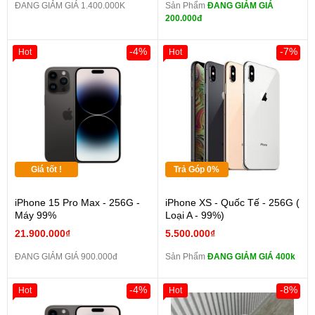
ĐANG GIẢM GIÁ 1.400.000K
Sản Phẩm
ĐANG GIẢM GIÁ
200.000đ
-4%
-7%
Hot
Hot
Giá tốt !
Trả Góp 0%
iPhone 15 Pro Max - 256G -
iPhone XS - Quốc Tế - 256G (
Máy 99%
Loại A - 99%)
21.900.000₫
5.500.000₫
ĐANG GIẢM GIÁ 900.000đ
Sản Phẩm
ĐANG GIẢM GIÁ 400k
-4%
-8%
Hot
Hot