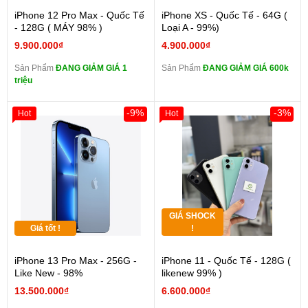
iPhone 12 Pro Max - Quốc Tế
iPhone XS - Quốc Tế - 64G (
- 128G ( MÁY 98% )
Loại A - 99%)
9.900.000₫
4.900.000₫
Sản Phẩm
ĐANG GIẢM GIÁ 1
Sản Phẩm
ĐANG GIẢM GIÁ 600k
triệu
-9%
-3%
Hot
Hot
GIÁ SHOCK
Giá tốt !
!
iPhone 13 Pro Max - 256G -
iPhone 11 - Quốc Tế - 128G (
Like New - 98%
likenew 99% )
13.500.000₫
6.600.000₫