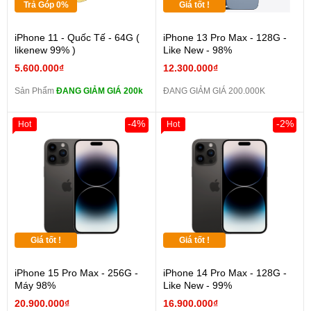
Trả Góp 0%
Giá tốt !
iPhone 11 - Quốc Tế - 64G (
iPhone 13 Pro Max - 128G -
likenew 99% )
Like New - 98%
5.600.000₫
12.300.000₫
Sản Phẩm
ĐANG GIẢM GIÁ 200k
ĐANG GIẢM GIÁ 200.000K
-4%
-2%
Hot
Hot
Giá tốt !
Giá tốt !
iPhone 15 Pro Max - 256G -
iPhone 14 Pro Max - 128G -
Máy 98%
Like New - 99%
20.900.000₫
16.900.000₫