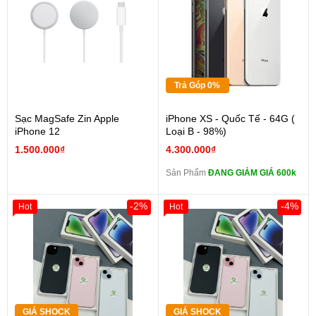
Trả Góp 0%
Sạc MagSafe Zin Apple
iPhone XS - Quốc Tế - 64G (
iPhone 12
Loại B - 98%)
1.500.000₫
4.300.000₫
Sản Phẩm
ĐANG GIẢM GIÁ 600k
-2%
-4%
Hot
Hot
GIÁ SHOCK
GIÁ SHOCK