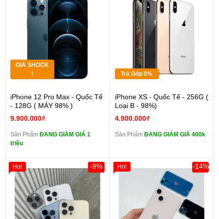
GIÁ SHOCK
!
Trả Góp 0%
iPhone 12 Pro Max - Quốc Tế
iPhone XS - Quốc Tế - 256G (
- 128G ( MÁY 98% )
Loại B - 98%)
9.900.000₫
4.900.000₫
Sản Phẩm
ĐANG GIẢM GIÁ 1
Sản Phẩm
ĐANG GIẢM GIÁ 400k
triệu
-9%
-14%
Hot
Hot