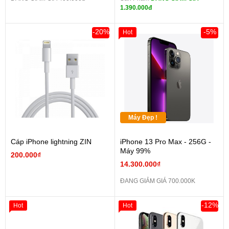
1.390.000đ
-20%
-5%
Hot
Máy Đẹp !
Cáp iPhone lightning ZIN
iPhone 13 Pro Max - 256G -
Máy 99%
200.000₫
14.300.000₫
ĐANG GIẢM GIÁ 700.000K
-12%
Hot
Hot