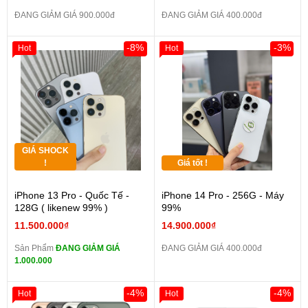
ĐANG GIẢM GIÁ 900.000đ
ĐANG GIẢM GIÁ 400.000đ
-8%
-3%
Hot
Hot
GIÁ SHOCK
!
Giá tốt !
iPhone 13 Pro - Quốc Tế -
iPhone 14 Pro - 256G - Máy
128G ( likenew 99% )
99%
11.500.000₫
14.900.000₫
Sản Phẩm
ĐANG GIẢM GIÁ
ĐANG GIẢM GIÁ 400.000đ
1.000.000
-4%
-4%
Hot
Hot