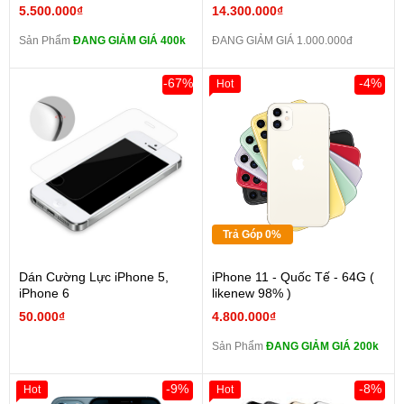
5.500.000₫
14.300.000₫
Sản Phẩm
ĐANG GIẢM GIÁ 400k
ĐANG GIẢM GIÁ 1.000.000đ
-67%
-4%
Hot
Trả Góp 0%
Dán Cường Lực iPhone 5,
iPhone 11 - Quốc Tế - 64G (
iPhone 6
likenew 98% )
50.000₫
4.800.000₫
Sản Phẩm
ĐANG GIẢM GIÁ 200k
-9%
-8%
Hot
Hot