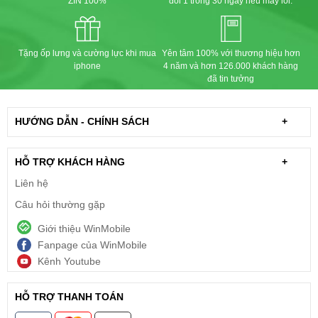
ZIN 100%
đổi 1 trong 30 ngày nếu máy lỗi.
Tặng ốp lưng và cường lực khi mua
Yên tâm 100% với thương hiệu hơn
iphone
4 năm và hơn 126.000 khách hàng
đã tin tưởng
HƯỚNG DẪN - CHÍNH SÁCH
+
HỖ TRỢ KHÁCH HÀNG
+
Liên hệ
Câu hỏi thường gặp
Giới thiệu WinMobile
Fanpage của WinMobile
Kênh Youtube
HỖ TRỢ THANH TOÁN