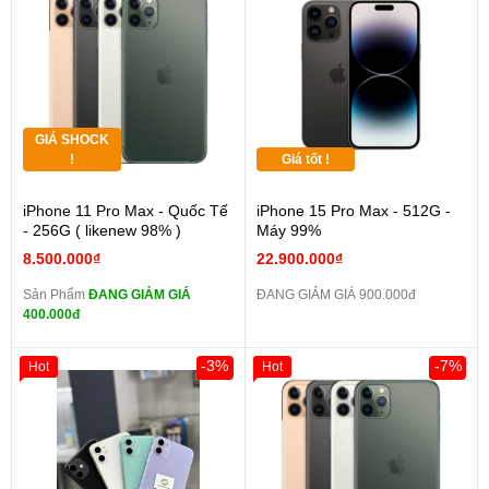
GIÁ SHOCK
!
Giá tốt !
iPhone 11 Pro Max - Quốc Tế
iPhone 15 Pro Max - 512G -
- 256G ( likenew 98% )
Máy 99%
8.500.000₫
22.900.000₫
Sản Phẩm
ĐANG GIẢM GIÁ
ĐANG GIẢM GIÁ 900.000đ
400.000đ
-3%
-7%
Hot
Hot