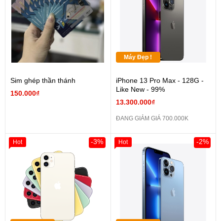
Máy Đẹp !
Sim ghép thần thánh
iPhone 13 Pro Max - 128G -
Like New - 99%
150.000₫
13.300.000₫
ĐANG GIẢM GIÁ 700.000K
-3%
-2%
Hot
Hot