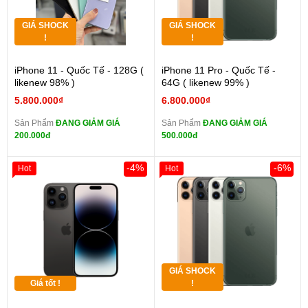
GIÁ SHOCK
GIÁ SHOCK
!
!
iPhone 11 - Quốc Tế - 128G (
iPhone 11 Pro - Quốc Tế -
likenew 98% )
64G ( likenew 99% )
5.800.000₫
6.800.000₫
Sản Phẩm
ĐANG GIẢM GIÁ
Sản Phẩm
ĐANG GIẢM GIÁ
200.000đ
500.000đ
-4%
-6%
Hot
Hot
GIÁ SHOCK
Giá tốt !
!