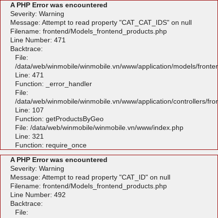
A PHP Error was encountered
Severity: Warning
Message: Attempt to read property "CAT_CAT_IDS" on null
Filename: frontend/Models_frontend_products.php
Line Number: 471
Backtrace:
File:
/data/web/winmobile/winmobile.vn/www/application/models/front
Line: 471
Function: _error_handler
File:
/data/web/winmobile/winmobile.vn/www/application/controllers/fr
Line: 107
Function: getProductsByGeo
File: /data/web/winmobile/winmobile.vn/www/index.php
Line: 321
Function: require_once
A PHP Error was encountered
Severity: Warning
Message: Attempt to read property "CAT_ID" on null
Filename: frontend/Models_frontend_products.php
Line Number: 492
Backtrace:
File: