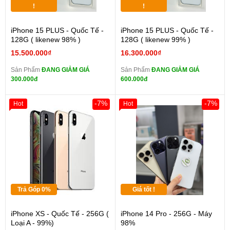
!
!
iPhone 15 PLUS - Quốc Tế -
iPhone 15 PLUS - Quốc Tế -
128G ( likenew 98% )
128G ( likenew 99% )
15.500.000₫
16.300.000₫
Sản Phẩm
ĐANG GIẢM GIÁ
Sản Phẩm
ĐANG GIẢM GIÁ
300.000đ
600.000đ
-7%
-7%
Hot
Hot
Trả Góp 0%
Giá tốt !
iPhone XS - Quốc Tế - 256G (
iPhone 14 Pro - 256G - Máy
Loại A - 99%)
98%