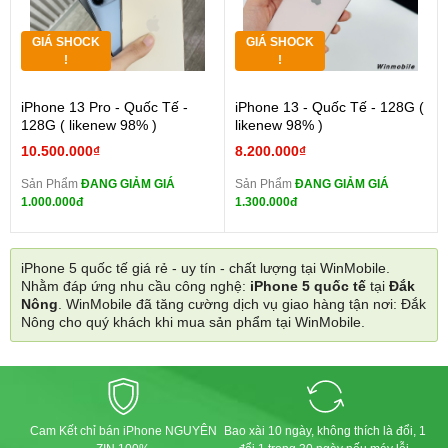
GIÁ SHOCK
GIÁ SHOCK
!
!
iPhone 13 Pro - Quốc Tế -
iPhone 13 - Quốc Tế - 128G (
128G ( likenew 98% )
likenew 98% )
10.500.000₫
8.200.000₫
Sản Phẩm
ĐANG GIẢM GIÁ
Sản Phẩm
ĐANG GIẢM GIÁ
1.000.000đ
1.300.000đ
iPhone 5 quốc tế giá rẻ - uy tín - chất lượng tại WinMobile.
Nhằm đáp ứng nhu cầu công nghệ:
iPhone 5 quốc tế
tại
Đắk
Nông
. WinMobile đã tăng cường dịch vụ giao hàng tận nơi: Đắk
Nông cho quý khách khi mua sản phẩm tại WinMobile.
Cam Kết chỉ bán iPhone NGUYÊN
Bao xài 10 ngày, không thích là đổi, 1