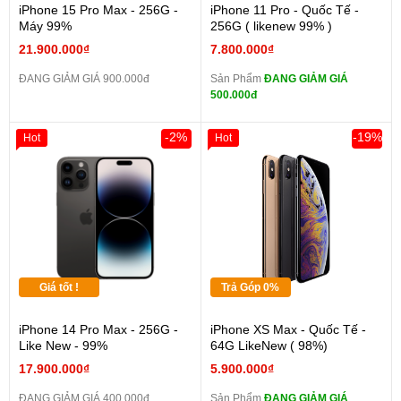
iPhone 15 Pro Max - 256G -
iPhone 11 Pro - Quốc Tế -
Máy 99%
256G ( likenew 99% )
21.900.000₫
7.800.000₫
ĐANG GIẢM GIÁ 900.000đ
Sản Phẩm
ĐANG GIẢM GIÁ
500.000đ
-2%
-19%
Hot
Hot
Giá tốt !
Trả Góp 0%
iPhone 14 Pro Max - 256G -
iPhone XS Max - Quốc Tế -
Like New - 99%
64G LikeNew ( 98%)
17.900.000₫
5.900.000₫
ĐANG GIẢM GIÁ 400.000đ
Sản Phẩm
ĐANG GIẢM GIÁ