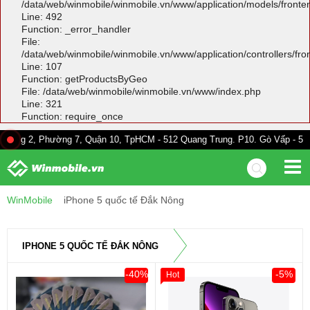
/data/web/winmobile/winmobile.vn/www/application/models/front
Line: 492
Function: _error_handler
File:
/data/web/winmobile/winmobile.vn/www/application/controllers/fr
Line: 107
Function: getProductsByGeo
File: /data/web/winmobile/winmobile.vn/www/index.php
Line: 321
Function: require_once
Phường 7, Quận 10, TpHCM - 512 Quang Trung. P10. Gò Vấp - 528A Trường 
WinMobile
iPhone 5 quốc tế Đắk Nông
IPHONE 5 QUỐC TẾ ĐẮK NÔNG
-40%
-5%
Hot