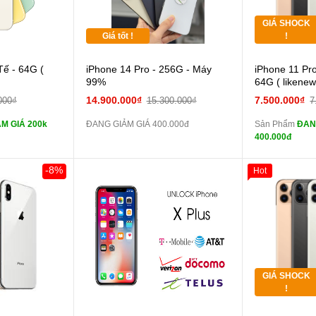
GIÁ SHOCK
Tặng
Giá tốt !
!
 lực 10D full
Tế - 64G (
iPhone 14 Pro - 256G - Máy
iPhone 11 Pr
màn
99%
64G ( likene
ghe iPhone 6S
14.900.000₫
7.500.000₫
000₫
15.300.000₫
7
zin
M GIÁ 200k
ĐANG GIẢM GIÁ 400.000đ
Sản Phẩm
ĐAN
ghe iPhone X
400.000đ
zin
áp ZIN
Đổi 
-8%
Hot
Khách Hàng
Giảm 100.00
Thân Thiết
 dự phòng và
Tặng
các Phụ Kiện
Tặng
GIÁ SHOCK
Tặng
!