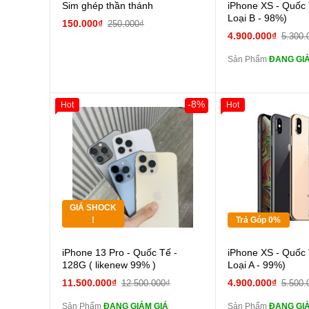
Cường
Sim ghép thần thánh
iPhone XS - Quốc 
màn
Loại B - 98%)
150.000₫
250.000₫
tai n
4.900.000₫
5.300.
zin
Sản Phẩm
ĐANG GIẢ
tai n
zin
Đổi Sạc C
-8%
Hot
Hot
Giảm 100.000đ
Khách Hàng
Giảm 100.000đ
Thân Thiết
Thân Thiết
Pin
Tặng
Tặng
các Phụ Kiện Khác
Tặng
Tặng
GIÁ SHOCK
Tặng
Tặng
!
Trả Góp 0%
Cường lực 10D full
Cường
iPhone 13 Pro - Quốc Tế -
iPhone XS - Quốc 
màn
màn
128G ( likenew 99% )
Loại A - 99%)
tai nghe iPhone 6S
tai n
11.500.000₫
4.900.000₫
12.500.000₫
5.500.
zin
zin
Sản Phẩm
ĐANG GIẢM GIÁ
Sản Phẩm
ĐANG GIẢ