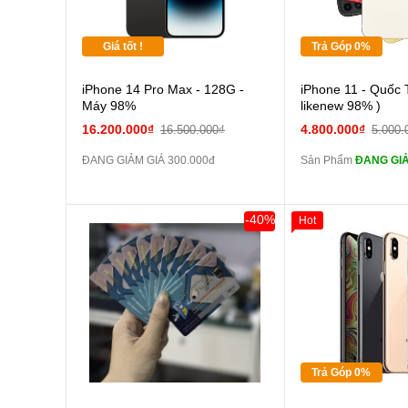
Tặng
Giá tốt !
Trả Góp 0%
Cường
iPhone 14 Pro Max - 128G -
iPhone 11 - Quốc 
màn
Máy 98%
likenew 98% )
tai n
16.200.000₫
4.800.000₫
16.500.000₫
5.000.
zin
ĐANG GIẢM GIÁ 300.000đ
Sản Phẩm
ĐANG GIẢ
tai n
zin
Đổi Sạc C
-40%
Hot
Giảm 100.000đ
Thân Thiết
Pin
Tặng
các Phụ Kiện Khác
Tặng
Tặng
Trả Góp 0%