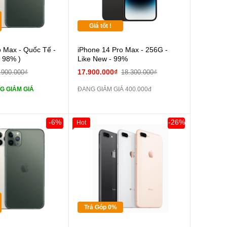
Giá tốt !
Cường lực 10D full
o Max - Quốc Tế -
iPhone 14 Pro Max - 256G -
w 98% )
Like New - 99%
tai nghe iPhone 6S
17.900.000₫
.900.000₫
18.300.000₫
G GIẢM GIÁ
ĐANG GIẢM GIÁ 400.000đ
tai nghe iPhone X
Sạc Cáp ZIN
-6%
-26%
Hot
0đ
Khách Hàng
Giảm 100.000đ
Khách Hàng
Thân Thiết
Pin dự phòng và
Tặng
 Khác
Tặng
Tặng
Trả Góp 0%