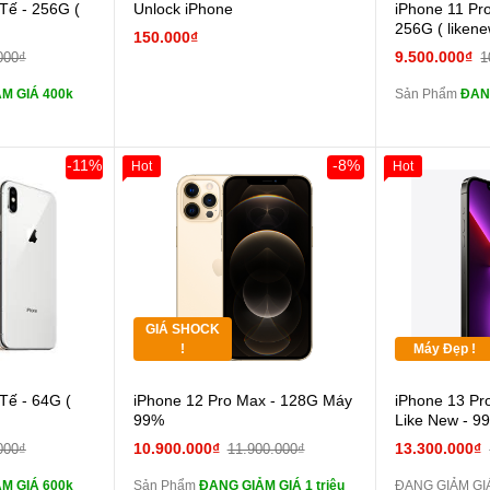
 lực 10D full
Tế - 256G (
Unlock iPhone
iPhone 11 Pr
màn
256G ( liken
150.000₫
ghe iPhone 6S
9.500.000₫
000₫
1
zin
M GIÁ 400k
Sản Phẩm
ĐAN
ghe iPhone X
zin
áp ZIN
Đổi 
-11%
-8%
Hot
Hot
Khách Hàng
Giảm 100.000đ
Khách Hàng
Thân Thiết
 dự phòng và
Tặng
các Phụ Kiện
Tặng
GIÁ SHOCK
Tặng
!
Máy Đẹp !
 lực 10D full
Cường lực 10D full
Tế - 64G (
iPhone 12 Pro Max - 128G Máy
iPhone 13 Pr
màn
99%
Like New - 9
ghe iPhone 6S
tai nghe iPhone 6S
10.900.000₫
13.300.000₫
000₫
11.900.000₫
zin
M GIÁ 600k
Sản Phẩm
ĐANG GIẢM GIÁ 1 triệu
ĐANG GIẢM GI