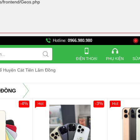
rs/frontend/Geos.php
Hotline:
0966.980.980
821 Đường 3 tháng 2, P
ĐIỆN THOẠI
PHỤ KIỆN
SỬA
tế Huyện Cát Tiên Lâm Đồng
M ĐỒNG
-4%
-3%
Hot
Hot
Khách Hàng
Giảm 100.00
Thân Thiết
Tặng
Tặng