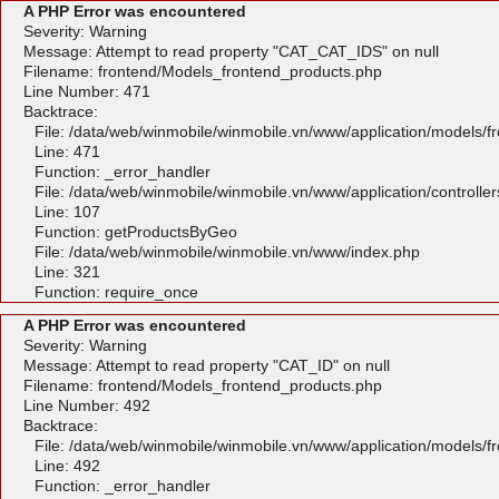
A PHP Error was encountered
Severity: Warning
Message: Attempt to read property "CAT_CAT_IDS" on null
Filename: frontend/Models_frontend_products.php
Line Number: 471
Backtrace:
File: /data/web/winmobile/winmobile.vn/www/application/models/
Line: 471
Function: _error_handler
File: /data/web/winmobile/winmobile.vn/www/application/controlle
Line: 107
Function: getProductsByGeo
File: /data/web/winmobile/winmobile.vn/www/index.php
Line: 321
Function: require_once
A PHP Error was encountered
Severity: Warning
Message: Attempt to read property "CAT_ID" on null
Filename: frontend/Models_frontend_products.php
Line Number: 492
Backtrace:
File: /data/web/winmobile/winmobile.vn/www/application/models/
Line: 492
Function: _error_handler