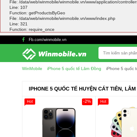
File: /data/web/winmobile/winmobile.vn/www/application/controlle
Line: 107
Function: getProductsByGeo
File: /data/web/winmobile/winmobile.vn/www/index.php
Line: 321
Function: require_once
Fb.com/winmobile.vn
WinMobile
iPhone 5 quốc tế Lâm Đồng
iPhone 5 quốc 
IPHONE 5 QUỐC TẾ HUYỆN CÁT TIÊN, LÂ
-2%
Hot
Hot
Giảm 100.000đ
Thân Thiết
Tặng
Tặng