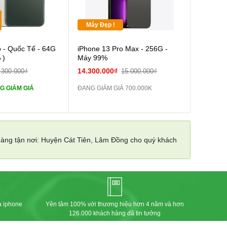
Máy Đẹp !
Cường lực 10D full
o - Quốc Tế - 64G
iPhone 13 Pro Max - 256G -
 )
Máy 99%
tai nghe iPhone 6S
14.300.000₫
.300.000₫
15.000.000₫
G GIẢM GIÁ
ĐANG GIẢM GIÁ 700.000K
tai nghe iPhone X
Sạc Cáp ZIN
hàng tận nơi: Huyện Cát Tiên, Lâm Đồng cho quý khách
Pin dự phòng và
 Khác
a iphone
Yên tâm 100% với thương hiệu hơn 4 năm và hơn
126.000 khách hàng đã tin tưởng