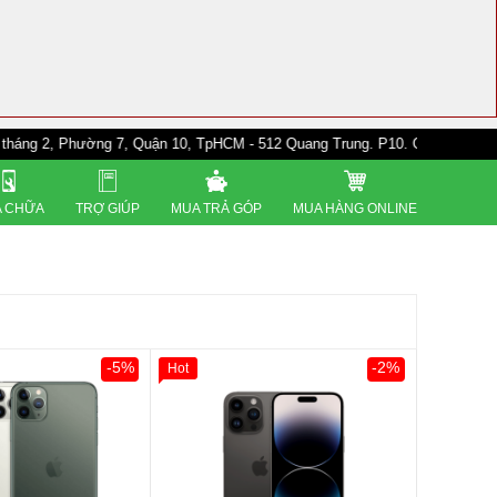
hường 7, Quận 10, TpHCM - 512 Quang Trung. P10. Gò Vấp - 528A Trường C
 CHỮA
TRỢ GIÚP
MUA TRẢ GÓP
MUA HÀNG ONLINE
-5%
-2%
Hot
0đ
Khách Hàng