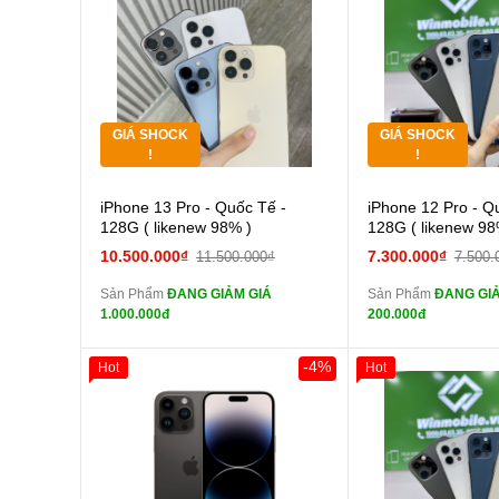
Thân Thiết
Thân Thiết
Pin dự phòng và
Tặng
Tặng
các Phụ Kiện Khác
Tặng
Tặng
GIÁ SHOCK
GIÁ SHOCK
Tặng
Tặng
!
!
Cường lực 10D full
Cường
iPhone 13 Pro - Quốc Tế -
iPhone 12 Pro - Q
màn
màn
128G ( likenew 98% )
128G ( likenew 98
tai nghe iPhone 6S
tai n
10.500.000₫
7.300.000₫
11.500.000₫
7.500.
zin
zin
Sản Phẩm
ĐANG GIẢM GIÁ
Sản Phẩm
ĐANG GIẢ
tai nghe iPhone X
tai n
1.000.000đ
200.000đ
zin
zin
Đổi Sạc Cáp ZIN
Đổi Sạc C
-4%
Hot
Hot
Giảm 100.000đ
Thân Thiết
Pin dự phòng và
Pin
Tặng
các Phụ Kiện Khác
các Phụ Kiện Khác
Tặng