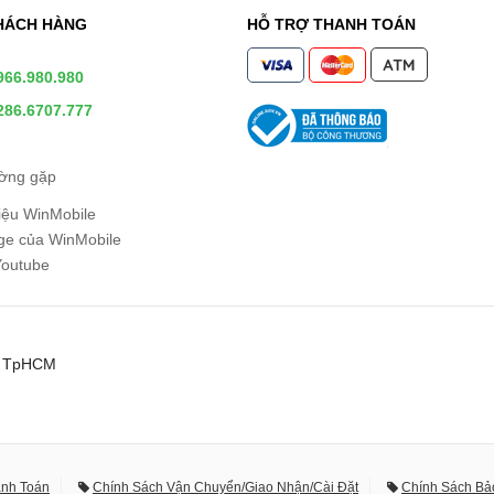
HÁCH HÀNG
HỖ TRỢ THANH TOÁN
966.980.980
286.6707.777
ường gặp
hiệu WinMobile
e của WinMobile
Youtube
0, TpHCM
anh Toán
Chính Sách Vận Chuyển/Giao Nhận/Cài Đặt
Chính Sách Bả