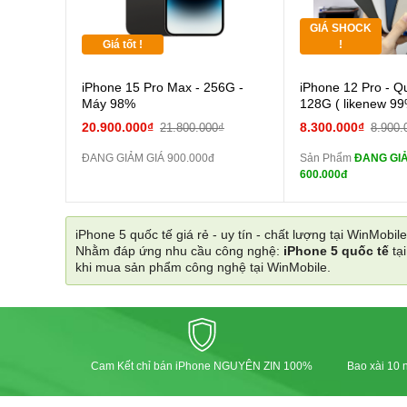
GIÁ SHOCK
Tặng
Giá tốt !
!
Cường
iPhone 15 Pro Max - 256G -
iPhone 12 Pro - Q
màn
Máy 98%
128G ( likenew 99
tai n
20.900.000₫
8.300.000₫
21.800.000₫
8.900.
zin
ĐANG GIẢM GIÁ 900.000đ
Sản Phẩm
ĐANG GIẢ
tai n
600.000đ
zin
Đổi Sạc C
iPhone 5 quốc tế giá rẻ - uy tín - chất lượng tại WinMobile
Nhằm đáp ứng nhu cầu công nghệ:
iPhone 5 quốc tế
tạ
Pin
khi mua sản phẩm công nghệ tại WinMobile.
các Phụ Kiện Khác
Cam Kết chỉ bán iPhone NGUYÊN ZIN 100%
Bao xài 10 n