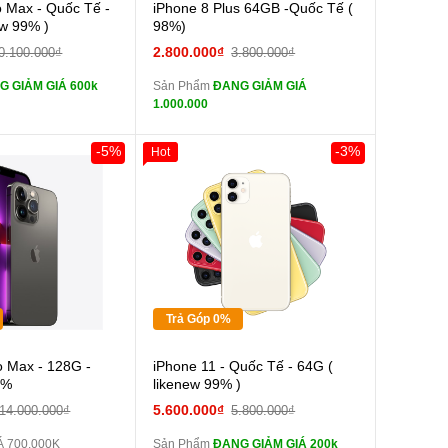
Cường lực 10D full
Cường lực 10D full
o Max - Quốc Tế -
iPhone 8 Plus 64GB -Quốc Tế (
màn
ew 99% )
98%)
tai nghe iPhone 6S
tai nghe iPhone 6S
2.800.000₫
0.100.000₫
3.800.000₫
zin
G GIẢM GIÁ 600k
Sản Phẩm
ĐANG GIẢM GIÁ
tai nghe iPhone X
tai nghe iPhone X
1.000.000
zin
Sạc Cáp ZIN
Đổi Sạc Cáp ZIN
-5%
-3%
Hot
Giảm 100.000đ
Khách Hàng
Thân Thiết
Pin dự phòng và
Pin dự phòng và
Tặng
 Khác
các Phụ Kiện Khác
Tặng
Tặng
Trả Góp 0%
Cường lực 10D full
o Max - 128G -
iPhone 11 - Quốc Tế - 64G (
màn
9%
likenew 99% )
tai nghe iPhone 6S
5.600.000₫
14.000.000₫
5.800.000₫
zin
Á 700.000K
Sản Phẩm
ĐANG GIẢM GIÁ 200k