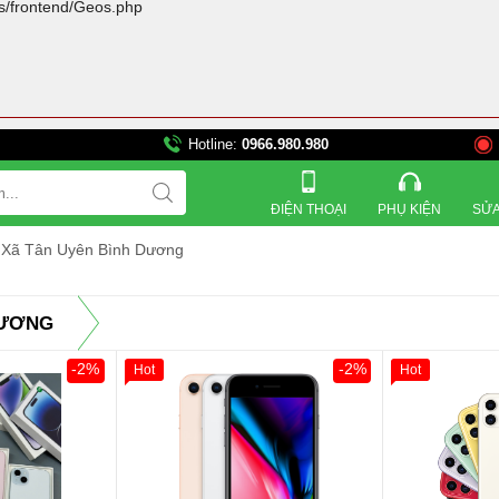
rs/frontend/Geos.php
Hotline:
0966.980.980
821 Đường 3 tháng 2, Ph
ĐIỆN THOẠI
PHỤ KIỆN
SỬA
ị Xã Tân Uyên Bình Dương
DƯƠNG
-2%
-2%
Hot
Hot
Khách Hàng
Giảm 100.000đ
Khách Hàng
Giảm 100.00
Thân Thiết
Thân Thiết
Tặng
Tặng
Tặng
Tặng