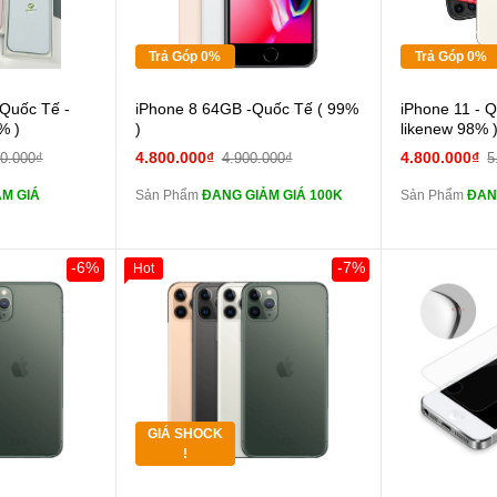
Tặng
Tặng
Trả Góp 0%
Trả Góp 0%
 lực 10D full
Cường lực 10D full
 Quốc Tế -
iPhone 8 64GB -Quốc Tế ( 99%
iPhone 11 - 
màn
màn
% )
)
likenew 98% 
ghe iPhone 6S
tai nghe iPhone 6S
4.800.000₫
4.800.000₫
00.000₫
4.900.000₫
5
zin
zin
M GIÁ
Sản Phẩm
ĐANG GIẢM GIÁ 100K
Sản Phẩm
ĐAN
ghe iPhone X
tai nghe iPhone X
zin
zin
áp ZIN
Đổi Sạc Cáp ZIN
Đổi 
-6%
-7%
Hot
Khách Hàng
Giảm 100.000đ
Khách Hàng
Thân Thiết
 dự phòng và
Pin dự phòng và
Tặng
các Phụ Kiện Khác
các Phụ Kiện
Tặng
GIÁ SHOCK
Tặng
!