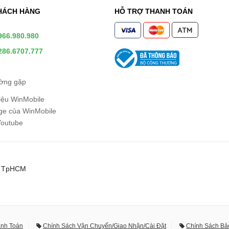
HÁCH HÀNG
HỖ TRỢ THANH TOÁN
966.980.980
286.6707.777
ường gặp
hiệu WinMobile
e của WinMobile
Youtube
0, TpHCM
anh Toán
Chính Sách Vận Chuyển/Giao Nhận/Cài Đặt
Chính Sách Bả