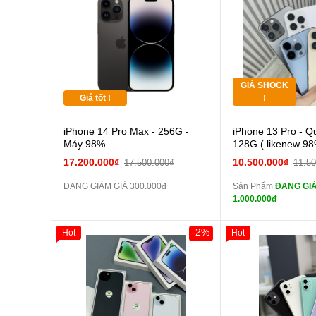
Thân Thiết
Pin dự phòng và
Tặng
các Phụ Kiện Khác
Tặng
GIÁ SHOCK
Tặng
Giá tốt !
!
Cường
iPhone 14 Pro Max - 256G -
iPhone 13 Pro - Q
màn
Máy 98%
128G ( likenew 98
tai n
17.200.000₫
10.500.000₫
17.500.000₫
11.5
zin
ĐANG GIẢM GIÁ 300.000đ
Sản Phẩm
ĐANG GIẢ
tai n
1.000.000đ
zin
Đổi Sạc C
-2%
Hot
Hot
Giảm 100.000đ
Khách Hàng
Giảm 100.000đ
Thân Thiết
Thân Thiết
Pin
Tặng
Tặng
các Phụ Kiện Khác
Tặng
Tặng