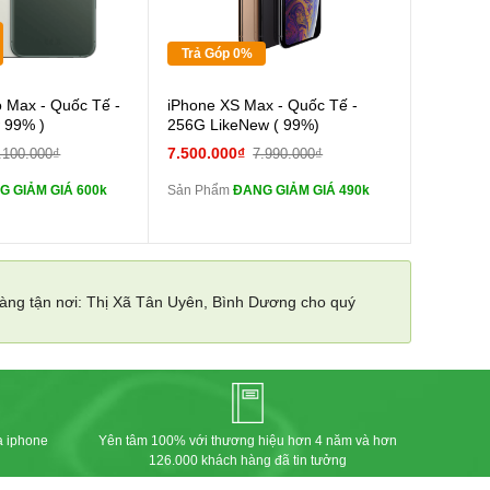
Tặng
Trả Góp 0%
Cường lực 10D full
Cường lực 10D full
o Max - Quốc Tế -
iPhone XS Max - Quốc Tế -
màn
w 99% )
256G LikeNew ( 99%)
tai nghe iPhone 6S
tai nghe iPhone 6S
7.500.000₫
.100.000₫
7.990.000₫
zin
G GIẢM GIÁ 600k
Sản Phẩm
ĐANG GIẢM GIÁ 490k
tai nghe iPhone X
tai nghe iPhone X
zin
Sạc Cáp ZIN
Đổi Sạc Cáp ZIN
hàng tận nơi: Thị Xã Tân Uyên, Bình Dương cho quý
Pin dự phòng và
Pin dự phòng và
 Khác
các Phụ Kiện Khác
a iphone
Yên tâm 100% với thương hiệu hơn 4 năm và hơn
126.000 khách hàng đã tin tưởng