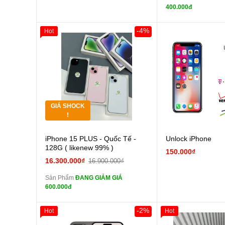
tai n
400.000đ
zin
Đổi Sạc C
-4%
Hot
Giảm 100.000đ
Khách Hàng
Thân Thiết
Pin
Tặng
các Phụ Kiện Khác
Tặng
GIÁ SHOCK
Tặng
!
Cường lực 10D full
iPhone 15 PLUS - Quốc Tế -
Unlock iPhone
màn
128G ( likenew 99% )
150.000₫
tai nghe iPhone 6S
16.300.000₫
16.900.000₫
zin
Sản Phẩm
ĐANG GIẢM GIÁ
tai nghe iPhone X
600.000đ
zin
Đổi Sạc Cáp ZIN
-2%
Hot
Hot
Giảm 100.000đ