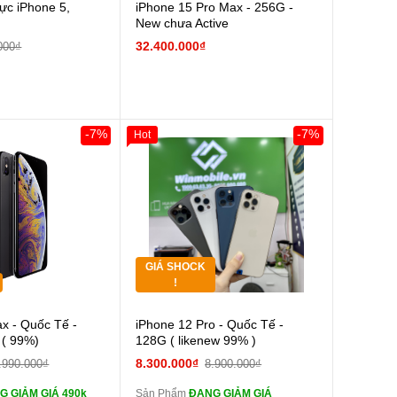
c iPhone 5,
iPhone 15 Pro Max - 256G -
New chưa Active
32.400.000₫
000₫
-7%
-7%
Hot
0đ
Khách Hàng
Giảm 100.000đ
Khách Hàng
Thân Thiết
Tặng
Tặng
GIÁ SHOCK
Tặng
!
Cường lực 10D full
Cường lực 10D full
x - Quốc Tế -
iPhone 12 Pro - Quốc Tế -
màn
 ( 99%)
128G ( likenew 99% )
tai nghe iPhone 6S
tai nghe iPhone 6S
8.300.000₫
.990.000₫
8.900.000₫
zin
G GIẢM GIÁ 490k
Sản Phẩm
ĐANG GIẢM GIÁ