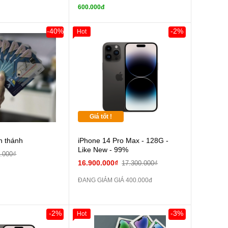
tai nghe iPhone X
tai nghe iPhone X
600.000đ
zin
Sạc Cáp ZIN
Đổi Sạc Cáp ZIN
-40%
-2%
Hot
Pin dự phòng và
Pin dự phòng và
 Khác
các Phụ Kiện Khác
Giá tốt !
n thánh
iPhone 14 Pro Max - 128G -
Like New - 99%
.000₫
16.900.000₫
17.300.000₫
ĐANG GIẢM GIÁ 400.000đ
-2%
-3%
Hot
Giảm 100.000đ
Khách Hàng