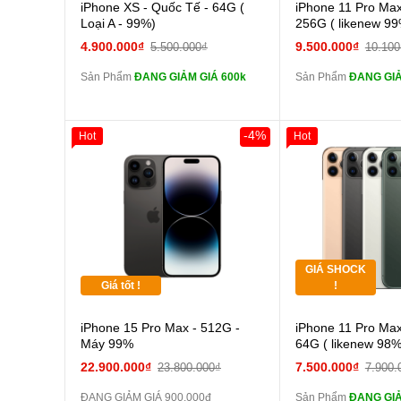
Cường lực 10D full
Cường
iPhone XS - Quốc Tế - 64G (
iPhone 11 Pro Max
màn
màn
Loại A - 99%)
256G ( likenew 99
tai nghe iPhone 6S
tai n
4.900.000₫
9.500.000₫
5.500.000₫
10.100
zin
zin
Sản Phẩm
ĐANG GIẢM GIÁ 600k
Sản Phẩm
ĐANG GIẢ
tai nghe iPhone X
tai n
zin
zin
Đổi Sạc Cáp ZIN
Đổi Sạc C
-4%
Hot
Hot
Giảm 100.000đ
Thân Thiết
Pin dự phòng và
Pin
Tặng
các Phụ Kiện Khác
các Phụ Kiện Khác
Tặng
GIÁ SHOCK
Tặng
Giá tốt !
!
Cường
iPhone 15 Pro Max - 512G -
iPhone 11 Pro Max
màn
Máy 99%
64G ( likenew 98%
tai n
22.900.000₫
7.500.000₫
23.800.000₫
7.900.
zin
ĐANG GIẢM GIÁ 900.000đ
Sản Phẩm
ĐANG GIẢ