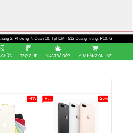
ường 7, Quận 10, TpHCM - 512 Quang Trung. P10. Gò Vấp - 528A Trường Ch
 CHỮA
TRỢ GIÚP
MUA TRẢ GÓP
MUA HÀNG ONLINE
-4%
-26%
Hot
0đ
Khách Hàng
Giảm 100.000đ
Khách Hàng
Thân Thiết
Tặng
Tặng