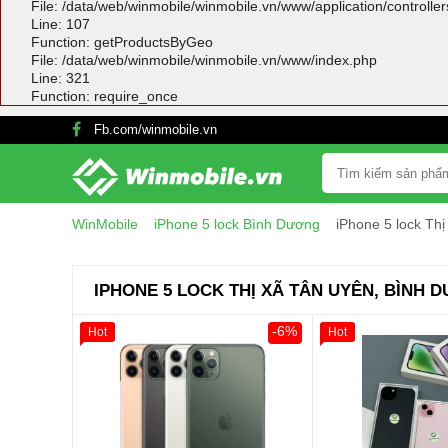
File: /data/web/winmobile/winmobile.vn/www/application/controlle
Line: 107
Function: getProductsByGeo
File: /data/web/winmobile/winmobile.vn/www/index.php
Line: 321
Function: require_once
Fb.com/winmobile.vn
WinMobile
iPhone 5 lock Bình Dương
iPhone 5 lock Th
IPHONE 5 LOCK THỊ XÃ TÂN UYÊN, BÌNH 
-6%
Hot
Hot
Giảm 100.000đ
Khách Hàng
Giảm 100.000đ
Thân Thiết
Thân Thiết
Tặng
Tặng
Tặng
Tặng