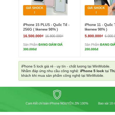
GIÁ SHOCK
GIÁ SHOCK
Tặng
Tặng
!
!
Cường lực 10D full
Cường
iPhone 15 PLUS - Quốc Tế -
iPhone 11 - Quốc 
màn
màn
256G ( likenew 98% )
likenew 98% )
tai nghe iPhone 6S
tai n
16.500.000₫
5.800.000₫
16.800.000₫
6.000.
zin
zin
Sản Phẩm
ĐANG GIẢM GIÁ
Sản Phẩm
ĐANG GIẢ
tai nghe iPhone X
tai n
300.000đ
200.000đ
zin
zin
Đổi Sạc Cáp ZIN
Đổi Sạc C
iPhone 5 lock giá rẻ - uy tín - chất lượng tại WinMobile.
Nhằm đáp ứng nhu cầu công nghệ:
iPhone 5 lock
tại
Th
Pin dự phòng và
Pin
khách khi mua sản phẩm công nghệ tại WinMobile.
các Phụ Kiện Khác
các Phụ Kiện Khác
Cam Kết chỉ bán iPhone NGUYÊN ZIN 100%
Bao xài 10 n