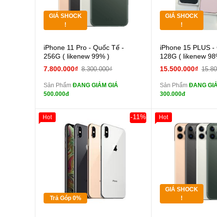
GIÁ SHOCK
GIÁ SHOCK
Tặng
Tặng
!
!
Cường lực 10D full
Cường
iPhone 11 Pro - Quốc Tế -
iPhone 15 PLUS -
màn
màn
256G ( likenew 99% )
128G ( likenew 98
tai nghe iPhone 6S
tai n
7.800.000₫
15.500.000₫
8.300.000₫
15.8
zin
zin
Sản Phẩm
ĐANG GIẢM GIÁ
Sản Phẩm
ĐANG GIẢ
tai nghe iPhone X
tai n
500.000đ
300.000đ
zin
zin
Đổi Sạc Cáp ZIN
Đổi Sạc C
-11%
Hot
Hot
Giảm 100.000đ
Khách Hàng
Giảm 100.000đ
Thân Thiết
Thân Thiết
Pin dự phòng và
Pin
Tặng
Tặng
các Phụ Kiện Khác
các Phụ Kiện Khác
Tặng
Tặng
GIÁ SHOCK
Tặng
Tặng
Trả Góp 0%
!