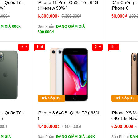
 lực 10D full
Cường lực 10D full
 - Quốc Tế -
iPhone 11 Pro - Quốc Tế - 64G
Dán Cường Lự
màn
% )
( likenew 99% )
iPhone 6
ghe iPhone 6S
tai nghe iPhone 6S
6.800.000₫
50.000₫
.000₫
7.300.000₫
150.
zin
M GIÁ 600k
Sản Phẩm
ĐANG GIẢM GIÁ
ghe iPhone X
tai nghe iPhone X
500.000đ
zin
áp ZIN
Đổi Sạc Cáp ZIN
-5%
-2%
Hot
Hot
Khách Hàng
Giảm 100.000đ
Khách Hàng
Giảm 100.00
Thân Thiết
Thân Thiết
 dự phòng và
Pin dự phòng và
Tặng
Tặng
các Phụ Kiện Khác
Tặng
Tặng
Tặng
Tặng
Trả Góp 0%
Trả Góp 0%
 lực 10D full
Cường lực 10D full
 - Quốc Tế -
iPhone 8 64GB -Quốc Tế ( 98%
iPhone XS Ma
màn
màn
 )
)
64G LikeNew
ghe iPhone 6S
tai nghe iPhone 6S
4.400.000₫
6.500.000₫
000₫
4.500.000₫
6
zin
zin
M GIÁ
Sản Phẩm
ĐANG GIẢM GIÁ 100K
Sản Phẩm
ĐAN