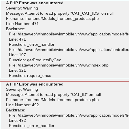
A PHP Error was encountered
Severity: Warning
Message: Attempt to read property "CAT_CAT_IDS" on null
Filename: frontend/Models_frontend_products.php
Line Number: 471
Backtrace:
File: /data/web/winmobile/winmobile.vn/www/application/models/
Line: 471
Function: _error_handler
File: /data/web/winmobile/winmobile.vn/www/application/controlle
Line: 107
Function: getProductsByGeo
File: /data/web/winmobile/winmobile.vn/www/index.php
Line: 321
Function: require_once
A PHP Error was encountered
Severity: Warning
Message: Attempt to read property "CAT_ID" on null
Filename: frontend/Models_frontend_products.php
Line Number: 492
Backtrace:
File: /data/web/winmobile/winmobile.vn/www/application/models/
Line: 492
Function: _error_handler