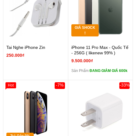
GIÁ SHOCK
!
Tai Nghe iPhone Zin
iPhone 11 Pro Max - Quốc Tế
- 256G ( likenew 99% )
250.000₫
9.500.000₫
Sản Phẩm
ĐANG GIẢM GIÁ 600k
-7%
-33%
Hot