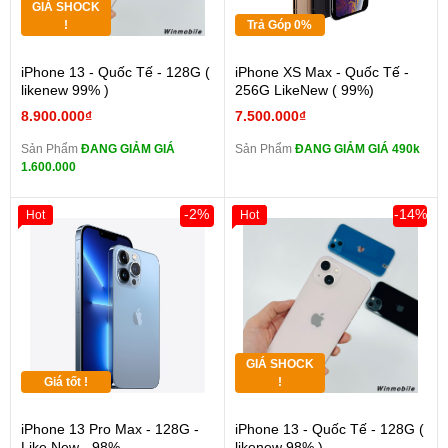
GIÁ SHOCK
!
Trả Góp 0%
iPhone 13 - Quốc Tế - 128G (
iPhone XS Max - Quốc Tế -
likenew 99% )
256G LikeNew ( 99%)
8.900.000₫
7.500.000₫
Sản Phẩm
ĐANG GIẢM GIÁ
Sản Phẩm
ĐANG GIẢM GIÁ 490k
1.600.000
-2%
-14%
Hot
Hot
GIÁ SHOCK
Giá tốt !
!
iPhone 13 Pro Max - 128G -
iPhone 13 - Quốc Tế - 128G (
Like New - 98%
likenew 98% )