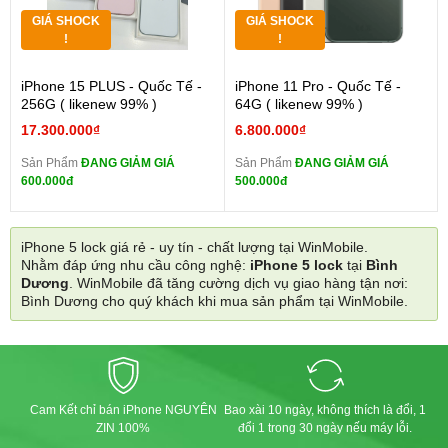
GIÁ SHOCK
GIÁ SHOCK
!
!
iPhone 15 PLUS - Quốc Tế -
iPhone 11 Pro - Quốc Tế -
256G ( likenew 99% )
64G ( likenew 99% )
17.300.000₫
6.800.000₫
Sản Phẩm
ĐANG GIẢM GIÁ
Sản Phẩm
ĐANG GIẢM GIÁ
600.000đ
500.000đ
iPhone 5 lock giá rẻ - uy tín - chất lượng tại WinMobile.
Nhằm đáp ứng nhu cầu công nghệ:
iPhone 5 lock
tại
Bình
Dương
. WinMobile đã tăng cường dịch vụ giao hàng tận nơi:
Bình Dương cho quý khách khi mua sản phẩm tại WinMobile.
Cam Kết chỉ bán iPhone NGUYÊN
Bao xài 10 ngày, không thích là đổi, 1
ZIN 100%
đổi 1 trong 30 ngày nếu máy lỗi.