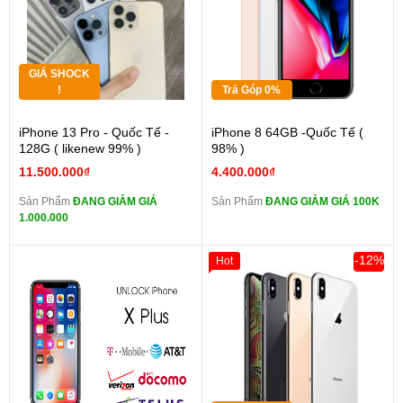
GIÁ SHOCK
!
Trả Góp 0%
iPhone 13 Pro - Quốc Tế -
iPhone 8 64GB -Quốc Tế (
128G ( likenew 99% )
98% )
11.500.000₫
4.400.000₫
Sản Phẩm
ĐANG GIẢM GIÁ
Sản Phẩm
ĐANG GIẢM GIÁ 100K
1.000.000
-12%
Hot