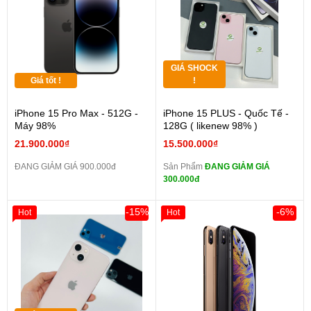
GIÁ SHOCK
Giá tốt !
!
iPhone 15 Pro Max - 512G -
iPhone 15 PLUS - Quốc Tế -
Máy 98%
128G ( likenew 98% )
21.900.000₫
15.500.000₫
ĐANG GIẢM GIÁ 900.000đ
Sản Phẩm
ĐANG GIẢM GIÁ
300.000đ
-15%
-6%
Hot
Hot