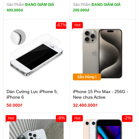
Sản Phẩm
ĐANG GIẢM GIÁ
Sản Phẩm
ĐANG GIẢM GIÁ
400.000đ
200.000đ
-67%
Hot
Sẵn Hàng !
Dán Cường Lực iPhone 5,
iPhone 15 Pro Max - 256G -
iPhone 6
New chưa Active
50.000₫
32.400.000₫
-8%
-2%
Hot
Hot