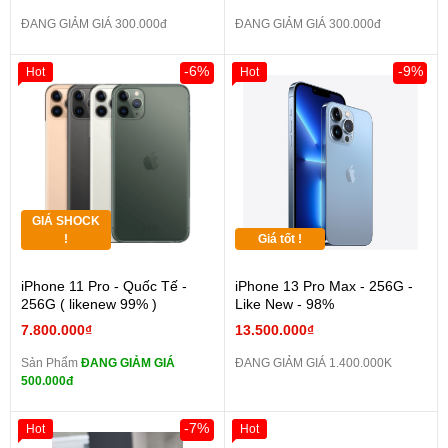
ĐANG GIẢM GIÁ 300.000đ
ĐANG GIẢM GIÁ 300.000đ
-6%
-9%
Hot
Hot
GIÁ SHOCK
!
Giá tốt !
iPhone 11 Pro - Quốc Tế -
iPhone 13 Pro Max - 256G -
256G ( likenew 99% )
Like New - 98%
7.800.000₫
13.500.000₫
Sản Phẩm
ĐANG GIẢM GIÁ
ĐANG GIẢM GIÁ 1.400.000K
500.000đ
-7%
Hot
Hot