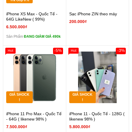
Trả Góp 0%
iPhone XS Max - Quốc Tế -
Sạc iPhone ZIN theo máy
64G LikeNew ( 99%)
200.000₫
6.500.000₫
Sản Phẩm
ĐANG GIẢM GIÁ 490k
-5%
-3%
Hot
Hot
GIÁ SHOCK
GIÁ SHOCK
!
!
iPhone 11 Pro Max - Quốc Tế
iPhone 11 - Quốc Tế - 128G (
- 64G ( likenew 98% )
likenew 98% )
7.500.000₫
5.800.000₫