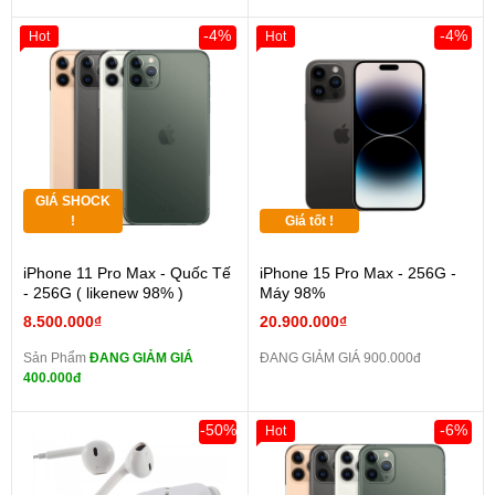
-4%
-4%
Hot
Hot
GIÁ SHOCK
!
Giá tốt !
iPhone 11 Pro Max - Quốc Tế
iPhone 15 Pro Max - 256G -
- 256G ( likenew 98% )
Máy 98%
8.500.000₫
20.900.000₫
Sản Phẩm
ĐANG GIẢM GIÁ
ĐANG GIẢM GIÁ 900.000đ
400.000đ
-50%
-6%
Hot