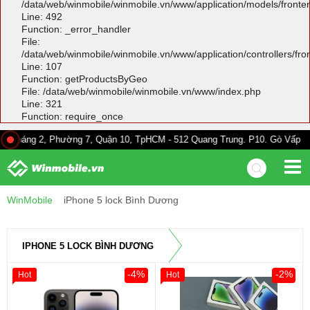
/data/web/winmobile/winmobile.vn/www/application/models/front
Line: 492
Function: _error_handler
File:
/data/web/winmobile/winmobile.vn/www/application/controllers/fr
Line: 107
Function: getProductsByGeo
File: /data/web/winmobile/winmobile.vn/www/index.php
Line: 321
Function: require_once
, Phường 7, Quận 10, TpHCM - 512 Quang Trung. P10. Gò Vấp - 528A Trườn
WinMobile
iPhone 5 lock Bình Dương
IPHONE 5 LOCK BÌNH DƯƠNG
-4%
-2%
Hot
Hot