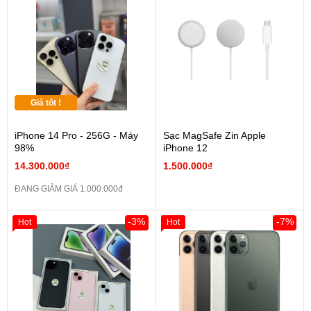
Giá tốt !
iPhone 14 Pro - 256G - Máy
Sạc MagSafe Zin Apple
98%
iPhone 12
14.300.000₫
1.500.000₫
ĐANG GIẢM GIÁ 1.000.000đ
-3%
-7%
Hot
Hot