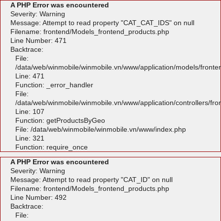
A PHP Error was encountered
Severity: Warning
Message: Attempt to read property "CAT_CAT_IDS" on null
Filename: frontend/Models_frontend_products.php
Line Number: 471
Backtrace:
File:
/data/web/winmobile/winmobile.vn/www/application/models/front
Line: 471
Function: _error_handler
File:
/data/web/winmobile/winmobile.vn/www/application/controllers/fr
Line: 107
Function: getProductsByGeo
File: /data/web/winmobile/winmobile.vn/www/index.php
Line: 321
Function: require_once
A PHP Error was encountered
Severity: Warning
Message: Attempt to read property "CAT_ID" on null
Filename: frontend/Models_frontend_products.php
Line Number: 492
Backtrace:
File: