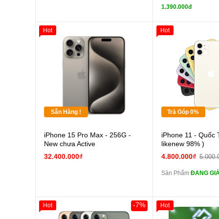
tai n
1.390.000đ
zin
Đổi Sạc C
Hot
Hot
Giảm 100.000đ
Thân Thiết
Pin
Tặng
các Phụ Kiện Khác
Tặng
Tặng
Sẵn Hàng !
Trả Góp 0%
Cường
iPhone 15 Pro Max - 256G -
iPhone 11 - Quốc 
màn
New chưa Active
likenew 98% )
tai n
32.400.000₫
4.800.000₫
5.000.
zin
Sản Phẩm
ĐANG GIẢ
tai n
zin
Đổi Sạc C
-7%
Hot
Hot
Giảm 100.000đ
Khách Hàng
Giảm 100.000đ