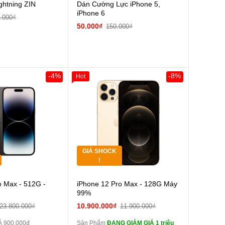
ghtning ZIN
Dán Cường Lực iPhone 5,
iPhone 6
.000₫
50.000₫
150.000₫
-4%
-8%
Hot
Giảm 100.000đ
Khách Hàng
Thân Thiết
Tặng
Tặng
GIÁ SHOCK
Tặng
!
Cường lực 10D full
o Max - 512G -
iPhone 12 Pro Max - 128G Máy
màn
99%
tai nghe iPhone 6S
10.900.000₫
23.800.000₫
11.900.000₫
zin
 900.000đ
Sản Phẩm
ĐANG GIẢM GIÁ 1 triệu