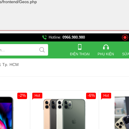
rs/frontend/Geos.php
Hotline:
0966.980.980
821 Đường 3 tháng 2, Phư
ĐIỆN THOẠI
PHỤ KIỆN
SỬA
 1 Tp. HCM
-2%
-6%
Hot
Hot
Khách Hàng
Giảm 100.000đ
Khách Hàng
Thân Thiết
Tặng
Tặng