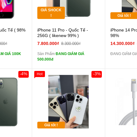
GIÁ SHOCK
Tặng
!
Giá tốt !
 lực 10D full
Cường lực 10D full
uốc Tế ( 98%
iPhone 11 Pro - Quốc Tế -
iPhone 14 Pr
màn
256G ( likenew 99% )
98%
ghe iPhone 6S
tai nghe iPhone 6S
7.800.000₫
14.300.000₫
000₫
8.300.000₫
zin
M GIÁ 100K
Sản Phẩm
ĐANG GIẢM GIÁ
ĐANG GIẢM GIÁ
ghe iPhone X
tai nghe iPhone X
500.000đ
zin
áp ZIN
Đổi Sạc Cáp ZIN
-4%
-3%
Hot
Khách Hàng
 dự phòng và
Pin dự phòng và
các Phụ Kiện Khác
Giá tốt !