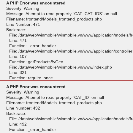
A PHP Error was encountered
Severity: Warning
Message: Attempt to read property "CAT_CAT_IDS" on null
Filename: frontend/Models_frontend_products.php
Line Number: 471
Backtrace:
File: /data/web/winmobile/winmobile.vn/www/application/models/
Line: 471
Function: _error_handler
File: /data/web/winmobile/winmobile.vn/www/application/controlle
Line: 107
Function: getProductsByGeo
File: /data/web/winmobile/winmobile.vn/www/index.php
Line: 321
Function: require_once
A PHP Error was encountered
Severity: Warning
Message: Attempt to read property "CAT_ID" on null
Filename: frontend/Models_frontend_products.php
Line Number: 492
Backtrace:
File: /data/web/winmobile/winmobile.vn/www/application/models/
Line: 492
Function: _error_handler