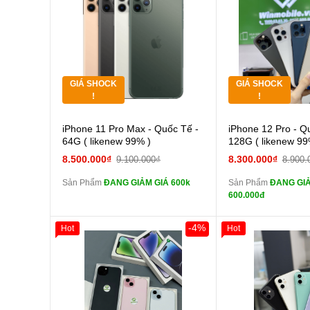
Thân Thiết
Thân Thiết
Pin
Tặng
Tặng
các Phụ Kiện Khác
Tặng
Tặng
GIÁ SHOCK
GIÁ SHOCK
Tặng
Tặng
!
!
Cường lực 10D full
Cường
iPhone 11 Pro Max - Quốc Tế -
iPhone 12 Pro - Q
màn
màn
64G ( likenew 99% )
128G ( likenew 99
tai nghe iPhone 6S
tai n
8.500.000₫
8.300.000₫
9.100.000₫
8.900.
zin
zin
Sản Phẩm
ĐANG GIẢM GIÁ 600k
Sản Phẩm
ĐANG GIẢ
tai nghe iPhone X
tai n
600.000đ
zin
zin
Đổi Sạc Cáp ZIN
Đổi Sạc C
-4%
Hot
Hot
Giảm 100.000đ
Khách Hàng
Giảm 100.000đ
Thân Thiết
Thân Thiết
Pin dự phòng và
Pin
Tặng
Tặng
các Phụ Kiện Khác
các Phụ Kiện Khác
Tặng
Tặng