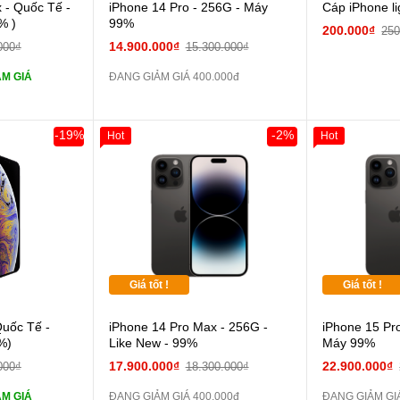
 lực 10D full
 - Quốc Tế -
iPhone 14 Pro - 256G - Máy
Cáp iPhone li
% )
99%
200.000₫
250
ghe iPhone 6S
14.900.000₫
000₫
15.300.000₫
M GIÁ
ĐANG GIẢM GIÁ 400.000đ
ghe iPhone X
áp ZIN
-19%
-2%
Hot
Hot
Khách Hàng
 dự phòng và
Giá tốt !
Giá tốt !
 lực 10D full
Quốc Tế -
iPhone 14 Pro Max - 256G -
iPhone 15 Pr
%)
Like New - 99%
Máy 99%
ghe iPhone 6S
17.900.000₫
22.900.000₫
000₫
18.300.000₫
M GIÁ
ĐANG GIẢM GIÁ 400.000đ
ĐANG GIẢM GIÁ