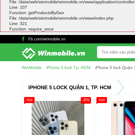
File: /data/web/winmobile/winmobile.vn/www/application/controlle
Line: 107
Function: getProductsByGeo
File: /data/web/winmobile/winmobile.vn/www/index.php
Line: 321
Function: require_once
Fb.com/winmobile.vn
WinMobile
iPhone 5 lock Tp. HCM
iPhone 5 lock Quận
IPHONE 5 LOCK QUẬN 1, TP. HCM
-8%
Hot
Hot
Giảm 100.000đ
Khách Hàng
Giảm 100.000đ
Thân Thiết
Thân Thiết
Tặng
Tặng
Tặng
Tặng