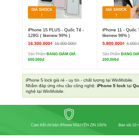
GIÁ SHOCK
GIÁ SHOCK
Tặng
Tặng
!
!
Cường lực 10D full
Cường
iPhone 15 PLUS - Quốc Tế -
iPhone 11 - Quốc 
màn
màn
128G ( likenew 99% )
likenew 98% )
tai nghe iPhone 6S
tai n
16.300.000₫
5.800.000₫
16.900.000₫
6.000.
zin
zin
Sản Phẩm
ĐANG GIẢM GIÁ
Sản Phẩm
ĐANG GIẢ
tai nghe iPhone X
tai n
600.000đ
200.000đ
zin
zin
Đổi Sạc Cáp ZIN
Đổi Sạc C
iPhone 5 lock giá rẻ - uy tín - chất lượng tại WinMobile.
Nhằm đáp ứng nhu cầu công nghệ:
iPhone 5 lock
tại
Qu
Pin dự phòng và
Pin
nghệ tại WinMobile.
các Phụ Kiện Khác
các Phụ Kiện Khác
Cam Kết chỉ bán iPhone NGUYÊN ZIN 100%
Bao xài 10 n