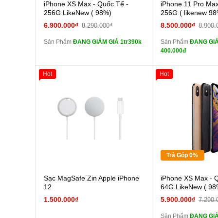
Cường lực 10D full
Cường
iPhone XS Max - Quốc Tế -
iPhone 11 Pro Max
màn
màn
256G LikeNew ( 98%)
256G ( likenew 98
tai nghe iPhone 6S
tai n
6.900.000₫
8.500.000₫
8.290.000₫
8.900.
zin
zin
Sản Phẩm
ĐANG GIẢM GIÁ 1tr390k
Sản Phẩm
ĐANG GIẢ
tai nghe iPhone X
tai n
400.000đ
zin
zin
Đổi Sạc Cáp ZIN
Đổi Sạc C
Hot
Hot
Giảm 100.000đ
Thân Thiết
Pin dự phòng và
Pin
Tặng
các Phụ Kiện Khác
các Phụ Kiện Khác
Tặng
Tặng
Trả Góp 0%
Cường
Sạc MagSafe Zin Apple iPhone
iPhone XS Max - 
màn
12
64G LikeNew ( 98
tai n
1.500.000₫
5.900.000₫
7.290.
zin
Sản Phẩm
ĐANG GIẢ