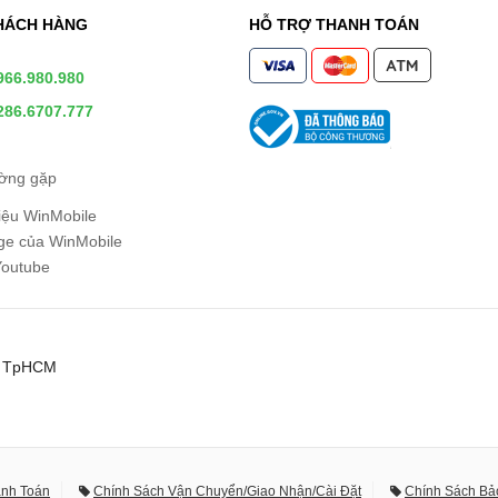
HÁCH HÀNG
HỖ TRỢ THANH TOÁN
966.980.980
286.6707.777
ường gặp
hiệu WinMobile
e của WinMobile
Youtube
0, TpHCM
anh Toán
Chính Sách Vận Chuyển/Giao Nhận/Cài Đặt
Chính Sách Bả