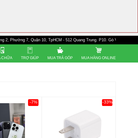
ờng 7, Quận 10, TpHCM - 512 Quang Trung. P10. Gò Vấp - 528A Trường Ch
 CHỮA
TRỢ GIÚP
MUA TRẢ GÓP
MUA HÀNG ONLINE
-7%
-33%