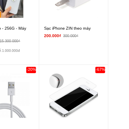
o - 256G - Máy
Sạc iPhone ZIN theo máy
200.000₫
300.000₫
15.300.000₫
 1.000.000đ
-20%
-67%