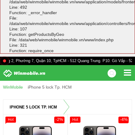
/data/web/winmobile/winmobile.vn/www/application/models/front
Line: 492
Function: _error_handler
File:
/data/web/winmobile/winmobile.vn/www/application/controllers/fr
Line: 107
Function: getProductsByGeo
File: /data/web/winmobile/winmobile.vn/www/index.php
Line: 321
Function: require_once
hường 7, Quận 10, TpHCM - 512 Quang Trung. P10. Gò Vấp - 528A Trường C
WinMobile
iPhone 5 lock Tp. HCM
IPHONE 5 LOCK TP. HCM
-2%
-4%
Hot
Hot