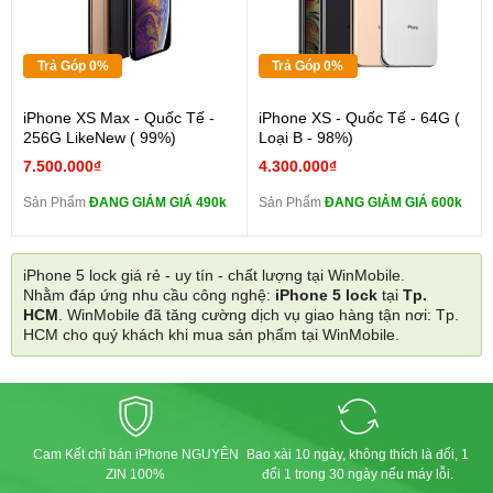
Trả Góp 0%
Trả Góp 0%
iPhone XS Max - Quốc Tế -
iPhone XS - Quốc Tế - 64G (
256G LikeNew ( 99%)
Loại B - 98%)
7.500.000₫
4.300.000₫
Sản Phẩm
ĐANG GIẢM GIÁ 490k
Sản Phẩm
ĐANG GIẢM GIÁ 600k
iPhone 5 lock giá rẻ - uy tín - chất lượng tại WinMobile.
Nhằm đáp ứng nhu cầu công nghệ:
iPhone 5 lock
tại
Tp.
HCM
. WinMobile đã tăng cường dịch vụ giao hàng tận nơi: Tp.
HCM cho quý khách khi mua sản phẩm tại WinMobile.
Cam Kết chỉ bán iPhone NGUYÊN
Bao xài 10 ngày, không thích là đổi, 1
ZIN 100%
đổi 1 trong 30 ngày nếu máy lỗi.