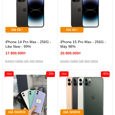
Giá tốt !
Giá tốt !
iPhone 14 Pro Max - 256G -
iPhone 15 Pro Max - 256G -
Like New - 99%
Máy 98%
17.900.000₫
20.900.000₫
ĐANG GIẢM GIÁ 400.000đ
ĐANG GIẢM GIÁ 900.000đ
-3%
-6%
Hot
Hot
GIÁ SHOCK
GIÁ SHOCK