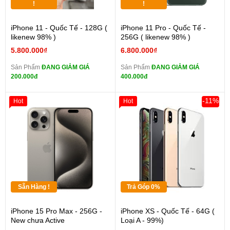
!
!
iPhone 11 - Quốc Tế - 128G (
iPhone 11 Pro - Quốc Tế -
likenew 98% )
256G ( likenew 98% )
5.800.000₫
6.800.000₫
Sản Phẩm
ĐANG GIẢM GIÁ
Sản Phẩm
ĐANG GIẢM GIÁ
200.000đ
400.000đ
-11%
Hot
Hot
Sẵn Hàng !
Trả Góp 0%
iPhone 15 Pro Max - 256G -
iPhone XS - Quốc Tế - 64G (
New chưa Active
Loại A - 99%)