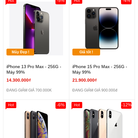
-5%
-4%
Hot
Hot
Máy Đẹp !
Giá tốt !
iPhone 13 Pro Max - 256G -
iPhone 15 Pro Max - 256G -
Máy 99%
Máy 99%
14.300.000₫
21.900.000₫
ĐANG GIẢM GIÁ 700.000K
ĐANG GIẢM GIÁ 900.000đ
-6%
-12%
Hot
Hot