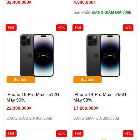
32.400.000₫
4.900.000₫
Sản Phẩm
ĐANG GIẢM GIÁ 600k
-4%
-2%
Hot
Hot
Giá tốt !
Giá tốt !
iPhone 15 Pro Max - 512G -
iPhone 14 Pro Max - 256G -
Máy 99%
Máy 98%
22.900.000₫
17.200.000₫
ĐANG GIẢM GIÁ 900.000đ
ĐANG GIẢM GIÁ 300.000đ
-2%
-4%
Hot
Hot