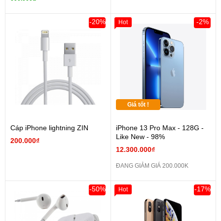
-20%
-2%
Hot
Giá tốt !
Cáp iPhone lightning ZIN
iPhone 13 Pro Max - 128G -
Like New - 98%
200.000₫
12.300.000₫
ĐANG GIẢM GIÁ 200.000K
-50%
-17%
Hot