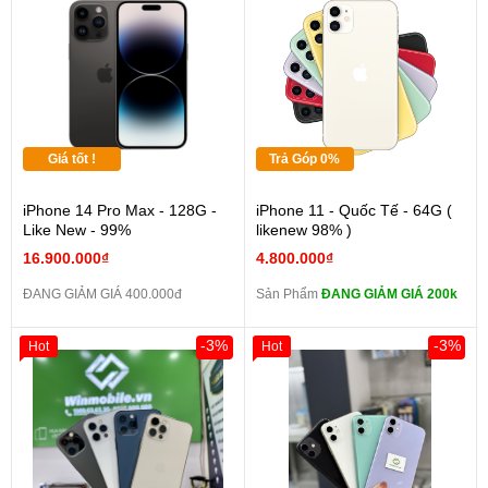
Giá tốt !
Trả Góp 0%
iPhone 14 Pro Max - 128G -
iPhone 11 - Quốc Tế - 64G (
Like New - 99%
likenew 98% )
16.900.000₫
4.800.000₫
ĐANG GIẢM GIÁ 400.000đ
Sản Phẩm
ĐANG GIẢM GIÁ 200k
-3%
-3%
Hot
Hot