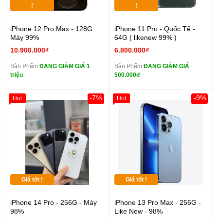
!
!
iPhone 12 Pro Max - 128G
iPhone 11 Pro - Quốc Tế -
Máy 99%
64G ( likenew 99% )
10.900.000₫
6.800.000₫
Sản Phẩm
ĐANG GIẢM GIÁ 1
Sản Phẩm
ĐANG GIẢM GIÁ
triệu
500.000đ
-7%
-9%
Hot
Hot
Giá tốt !
Giá tốt !
iPhone 14 Pro - 256G - Máy
iPhone 13 Pro Max - 256G -
98%
Like New - 98%