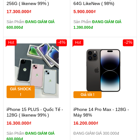
256G ( likenew 99% )
64G LikeNew ( 98%)
17.300.000₫
5.900.000₫
Sản Phẩm
ĐANG GIẢM GIÁ
Sản Phẩm
ĐANG GIẢM GIÁ
600.000đ
1.390.000đ
-4%
-2%
Hot
Hot
GIÁ SHOCK
!
Giá tốt !
iPhone 15 PLUS - Quốc Tế -
iPhone 14 Pro Max - 128G -
128G ( likenew 99% )
Máy 98%
16.300.000₫
16.200.000₫
Sản Phẩm
ĐANG GIẢM GIÁ
ĐANG GIẢM GIÁ 300.000đ
600.000đ