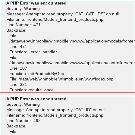
A PHP Error was encountered
Severity: Warning
Message: Attempt to read property "CAT_CAT_IDS" on null
Filename: frontend/Models_frontend_products.php
Line Number: 471
Backtrace:
File:
/data/web/winmobile/winmobile.vn/www/application/models/front
Line: 471
Function: _error_handler
File:
/data/web/winmobile/winmobile.vn/www/application/controllers/fr
Line: 107
Function: getProductsByGeo
File: /data/web/winmobile/winmobile.vn/www/index.php
Line: 321
Function: require_once
A PHP Error was encountered
Severity: Warning
Message: Attempt to read property "CAT_ID" on null
Filename: frontend/Models_frontend_products.php
Line Number: 492
Backtrace:
File: