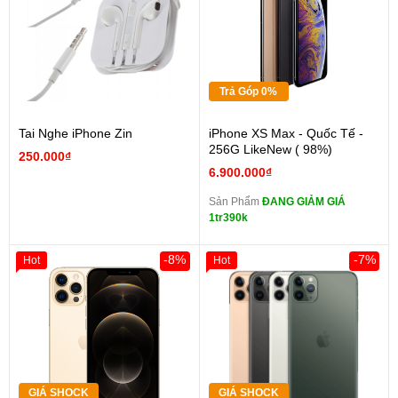
Trả Góp 0%
Tai Nghe iPhone Zin
iPhone XS Max - Quốc Tế -
256G LikeNew ( 98%)
250.000₫
6.900.000₫
Sản Phẩm
ĐANG GIẢM GIÁ
1tr390k
-8%
-7%
Hot
Hot
GIÁ SHOCK
GIÁ SHOCK