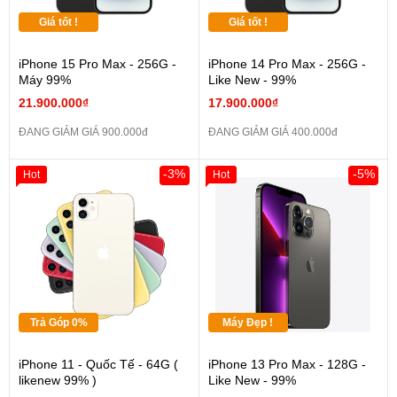
Giá tốt !
Giá tốt !
iPhone 15 Pro Max - 256G -
iPhone 14 Pro Max - 256G -
Máy 99%
Like New - 99%
21.900.000₫
17.900.000₫
ĐANG GIẢM GIÁ 900.000đ
ĐANG GIẢM GIÁ 400.000đ
-3%
-5%
Hot
Hot
Trả Góp 0%
Máy Đẹp !
iPhone 11 - Quốc Tế - 64G (
iPhone 13 Pro Max - 128G -
likenew 99% )
Like New - 99%