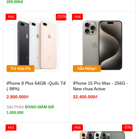
200.000đ
-26%
Hot
Hot
Trả Góp 0%
Sẵn Hàng !
iPhone 8 Plus 64GB -Quốc Tế
iPhone 15 Pro Max - 256G -
( 98%)
New chưa Active
2.800.000₫
32.400.000₫
Sản Phẩm
ĐANG GIẢM GIÁ
1.000.000
-5%
Hot
Hot