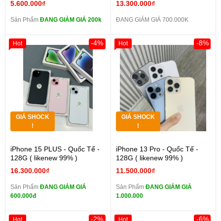
5.600.000₫
13.300.000₫
Sản Phẩm
ĐANG GIẢM GIÁ 200k
ĐANG GIẢM GIÁ 700.000K
-4%
-8%
Hot
Hot
GIÁ SHOCK
GIÁ SHOCK
!
!
iPhone 15 PLUS - Quốc Tế -
iPhone 13 Pro - Quốc Tế -
128G ( likenew 99% )
128G ( likenew 99% )
16.300.000₫
11.500.000₫
Sản Phẩm
ĐANG GIẢM GIÁ
Sản Phẩm
ĐANG GIẢM GIÁ
600.000đ
1.000.000
-2%
-6%
Hot
Hot