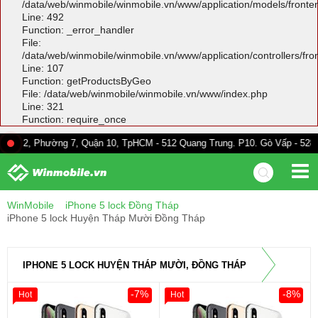
/data/web/winmobile/winmobile.vn/www/application/models/front
Line: 492
Function: _error_handler
File:
/data/web/winmobile/winmobile.vn/www/application/controllers/fr
Line: 107
Function: getProductsByGeo
File: /data/web/winmobile/winmobile.vn/www/index.php
Line: 321
Function: require_once
ường 7, Quận 10, TpHCM - 512 Quang Trung. P10. Gò Vấp - 528A Trường Ch
WinMobile
iPhone 5 lock Đồng Tháp
iPhone 5 lock Huyện Tháp Mười Đồng Tháp
IPHONE 5 LOCK HUYỆN THÁP MƯỜI, ĐỒNG THÁP
-7%
-8%
Hot
Hot