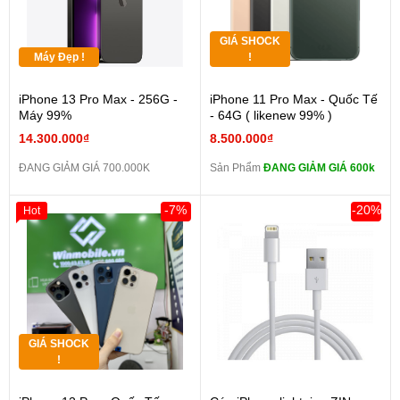
GIÁ SHOCK
Máy Đẹp !
!
iPhone 13 Pro Max - 256G -
iPhone 11 Pro Max - Quốc Tế
Máy 99%
- 64G ( likenew 99% )
14.300.000₫
8.500.000₫
ĐANG GIẢM GIÁ 700.000K
Sản Phẩm
ĐANG GIẢM GIÁ 600k
-7%
-20%
Hot
GIÁ SHOCK
!