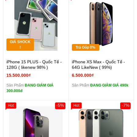
GIÁ SHOCK
!
Trả Góp 0%
iPhone 15 PLUS - Quốc Tế -
iPhone XS Max - Quốc Tế -
128G ( likenew 98% )
64G LikeNew ( 99%)
15.500.000₫
6.500.000₫
Sản Phẩm
ĐANG GIẢM GIÁ
Sản Phẩm
ĐANG GIẢM GIÁ 490k
300.000đ
-5%
-7%
Hot
Hot