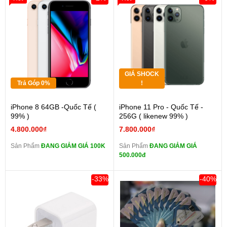
GIÁ SHOCK
Trả Góp 0%
!
iPhone 8 64GB -Quốc Tế (
iPhone 11 Pro - Quốc Tế -
99% )
256G ( likenew 99% )
4.800.000₫
7.800.000₫
Sản Phẩm
ĐANG GIẢM GIÁ 100K
Sản Phẩm
ĐANG GIẢM GIÁ
500.000đ
-33%
-40%