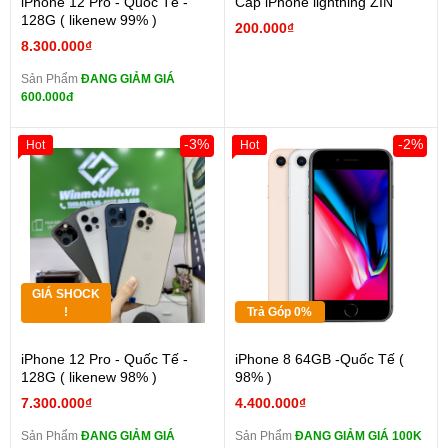
iPhone 12 Pro - Quốc Tế -
Cáp iPhone lightning ZIN
128G ( likenew 99% )
200.000₫
8.300.000₫
Sản Phẩm
ĐANG GIẢM GIÁ
600.000đ
-3%
-2%
Hot
Hot
GIÁ SHOCK
!
Trả Góp 0%
iPhone 12 Pro - Quốc Tế -
iPhone 8 64GB -Quốc Tế (
128G ( likenew 98% )
98% )
7.300.000₫
4.400.000₫
Sản Phẩm
ĐANG GIẢM GIÁ
Sản Phẩm
ĐANG GIẢM GIÁ 100K