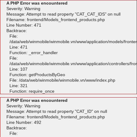
A PHP Error was encountered
Severity: Warning
Message: Attempt to read property "CAT_CAT_IDS" on null
Filename: frontend/Models_frontend_products.php
Line Number: 471
Backtrace:
File:
/data/web/winmobile/winmobile.vn/www/application/models/front
Line: 471
Function: _error_handler
File:
/data/web/winmobile/winmobile.vn/www/application/controllers/fr
Line: 107
Function: getProductsByGeo
File: /data/web/winmobile/winmobile.vn/www/index.php
Line: 321
Function: require_once
A PHP Error was encountered
Severity: Warning
Message: Attempt to read property "CAT_ID" on null
Filename: frontend/Models_frontend_products.php
Line Number: 492
Backtrace:
File: