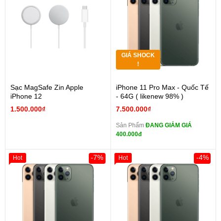
GIÁ SHOCK
!
Sạc MagSafe Zin Apple
iPhone 11 Pro Max - Quốc Tế
iPhone 12
- 64G ( likenew 98% )
1.500.000₫
7.500.000₫
Sản Phẩm
ĐANG GIẢM GIÁ
400.000đ
-7%
-4%
Hot
Hot