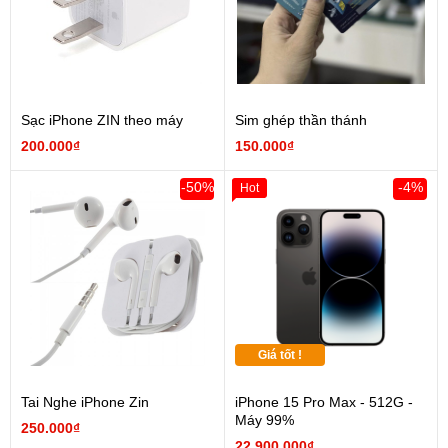
Sạc iPhone ZIN theo máy
Sim ghép thần thánh
200.000₫
150.000₫
-50%
-4%
Hot
Giá tốt !
Tai Nghe iPhone Zin
iPhone 15 Pro Max - 512G -
Máy 99%
250.000₫
22.900.000₫