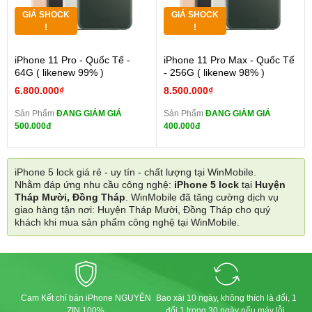
GIÁ SHOCK
GIÁ SHOCK
!
!
iPhone 11 Pro - Quốc Tế -
iPhone 11 Pro Max - Quốc Tế
64G ( likenew 99% )
- 256G ( likenew 98% )
6.800.000₫
8.500.000₫
Sản Phẩm
ĐANG GIẢM GIÁ
Sản Phẩm
ĐANG GIẢM GIÁ
500.000đ
400.000đ
iPhone 5 lock giá rẻ - uy tín - chất lượng tại WinMobile.
Nhằm đáp ứng nhu cầu công nghệ:
iPhone 5 lock
tại
Huyện
Tháp Mười, Đồng Tháp
. WinMobile đã tăng cường dịch vụ
giao hàng tận nơi: Huyện Tháp Mười, Đồng Tháp cho quý
khách khi mua sản phẩm công nghệ tại WinMobile.
Cam Kết chỉ bán iPhone NGUYÊN
Bao xài 10 ngày, không thích là đổi, 1
ZIN 100%
đổi 1 trong 30 ngày nếu máy lỗi.