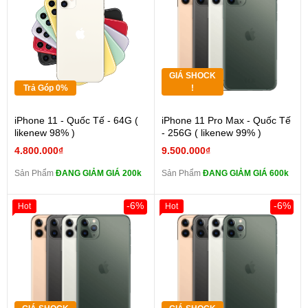
GIÁ SHOCK
Trả Góp 0%
!
iPhone 11 - Quốc Tế - 64G (
iPhone 11 Pro Max - Quốc Tế
likenew 98% )
- 256G ( likenew 99% )
4.800.000₫
9.500.000₫
Sản Phẩm
ĐANG GIẢM GIÁ 200k
Sản Phẩm
ĐANG GIẢM GIÁ 600k
-6%
-6%
Hot
Hot