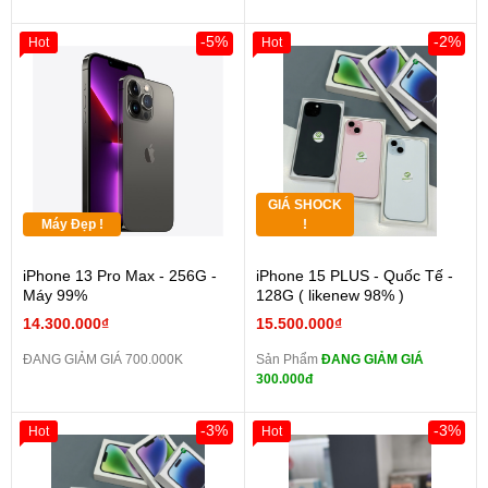
-5%
-2%
Hot
Hot
GIÁ SHOCK
Máy Đẹp !
!
iPhone 13 Pro Max - 256G -
iPhone 15 PLUS - Quốc Tế -
Máy 99%
128G ( likenew 98% )
14.300.000₫
15.500.000₫
ĐANG GIẢM GIÁ 700.000K
Sản Phẩm
ĐANG GIẢM GIÁ
300.000đ
-3%
-3%
Hot
Hot