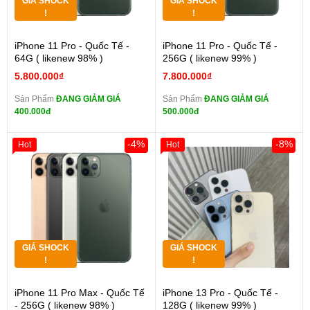
GIÁ SHOCK
GIÁ SHOCK
!
!
iPhone 11 Pro - Quốc Tế -
iPhone 11 Pro - Quốc Tế -
64G ( likenew 98% )
256G ( likenew 99% )
5.800.000₫
7.800.000₫
Sản Phẩm
ĐANG GIẢM GIÁ
Sản Phẩm
ĐANG GIẢM GIÁ
400.000đ
500.000đ
-4%
-8%
Hot
Hot
GIÁ SHOCK
GIÁ SHOCK
!
!
iPhone 11 Pro Max - Quốc Tế
iPhone 13 Pro - Quốc Tế -
- 256G ( likenew 98% )
128G ( likenew 99% )