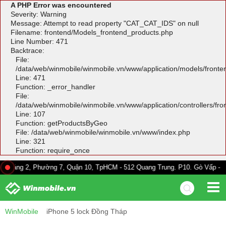
A PHP Error was encountered
Severity: Warning
Message: Attempt to read property "CAT_CAT_IDS" on null
Filename: frontend/Models_frontend_products.php
Line Number: 471
Backtrace:
File:
/data/web/winmobile/winmobile.vn/www/application/models/front
Line: 471
Function: _error_handler
File:
/data/web/winmobile/winmobile.vn/www/application/controllers/fr
Line: 107
Function: getProductsByGeo
File: /data/web/winmobile/winmobile.vn/www/index.php
Line: 321
Function: require_once
, Phường 7, Quận 10, TpHCM - 512 Quang Trung. P10. Gò Vấp - 528A Trườn
WinMobile
iPhone 5 lock Đồng Tháp