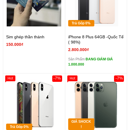
Trả Góp 0%
Sim ghép thần thánh
iPhone 8 Plus 64GB -Quốc Tế
( 98%)
150.000₫
2.800.000₫
Sản Phẩm
ĐANG GIẢM GIÁ
1.000.000
-7%
-7%
Hot
Hot
GIÁ SHOCK
Trả Góp 0%
!