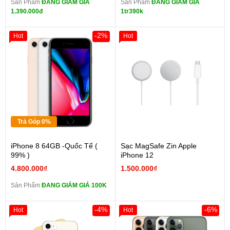
Sản Phẩm
ĐANG GIẢM GIÁ
Sản Phẩm
ĐANG GIẢM GIÁ
1.390.000đ
1tr390k
-2%
Hot
Hot
Trả Góp 0%
iPhone 8 64GB -Quốc Tế (
Sạc MagSafe Zin Apple
99% )
iPhone 12
4.800.000₫
1.500.000₫
Sản Phẩm
ĐANG GIẢM GIÁ 100K
-4%
-6%
Hot
Hot