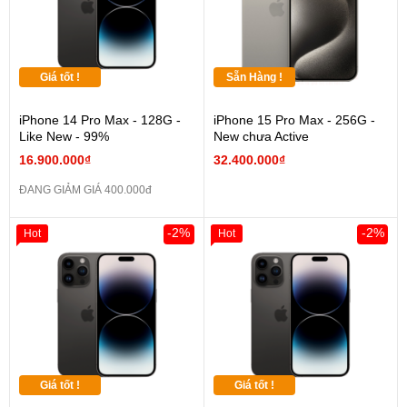
Giá tốt !
Sẵn Hàng !
iPhone 14 Pro Max - 128G -
iPhone 15 Pro Max - 256G -
Like New - 99%
New chưa Active
16.900.000₫
32.400.000₫
ĐANG GIẢM GIÁ 400.000đ
-2%
-2%
Hot
Hot
Giá tốt !
Giá tốt !