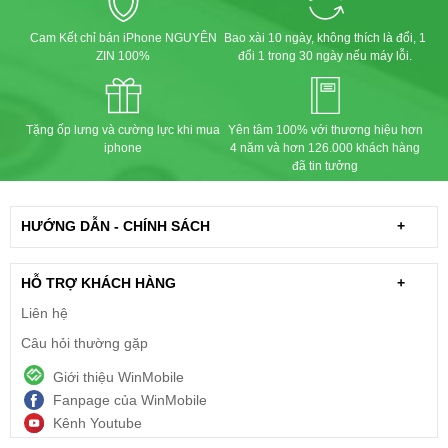
Cam Kết chỉ bán iPhone NGUYÊN
Bao xài 10 ngày, không thích là đổi, 1
ZIN 100%
đổi 1 trong 30 ngày nếu máy lỗi.
Tặng ốp lưng và cường lực khi mua
Yên tâm 100% với thương hiệu hơn
iphone
4 năm và hơn 126.000 khách hàng
đã tin tưởng
HƯỚNG DẪN - CHÍNH SÁCH
+
HỖ TRỢ KHÁCH HÀNG
+
Liên hệ
Câu hỏi thường gặp
Giới thiệu WinMobile
Fanpage của WinMobile
Kênh Youtube