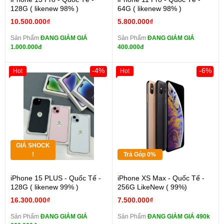
128G ( likenew 98% )
64G ( likenew 98% )
10.500.000₫
5.800.000₫
Sản Phẩm
ĐANG GIẢM GIÁ
Sản Phẩm
ĐANG GIẢM GIÁ
1.000.000đ
400.000đ
-4%
-6%
Hot
Hot
GIÁ SHOCK
!
Trả Góp 0%
iPhone 15 PLUS - Quốc Tế -
iPhone XS Max - Quốc Tế -
128G ( likenew 99% )
256G LikeNew ( 99%)
16.300.000₫
7.500.000₫
Sản Phẩm
ĐANG GIẢM GIÁ
Sản Phẩm
ĐANG GIẢM GIÁ 490k