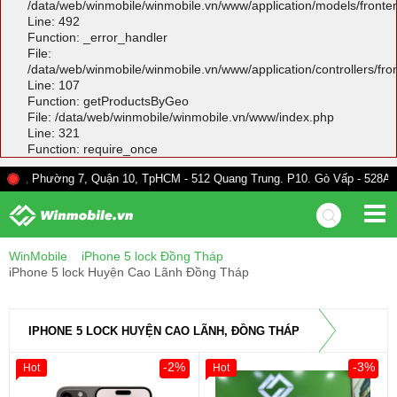
/data/web/winmobile/winmobile.vn/www/application/models/front
Line: 492
Function: _error_handler
File:
/data/web/winmobile/winmobile.vn/www/application/controllers/fr
Line: 107
Function: getProductsByGeo
File: /data/web/winmobile/winmobile.vn/www/index.php
Line: 321
Function: require_once
ng 7, Quận 10, TpHCM - 512 Quang Trung. P10. Gò Vấp - 528A Trường Chin
WinMobile
iPhone 5 lock Đồng Tháp
iPhone 5 lock Huyện Cao Lãnh Đồng Tháp
IPHONE 5 LOCK HUYỆN CAO LÃNH, ĐỒNG THÁP
-2%
-3%
Hot
Hot