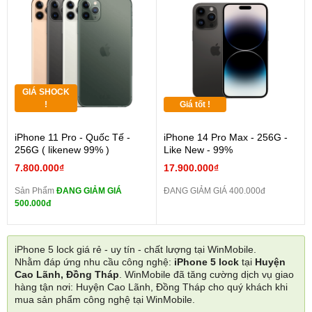
GIÁ SHOCK
!
Giá tốt !
iPhone 11 Pro - Quốc Tế -
iPhone 14 Pro Max - 256G -
256G ( likenew 99% )
Like New - 99%
7.800.000₫
17.900.000₫
Sản Phẩm
ĐANG GIẢM GIÁ
ĐANG GIẢM GIÁ 400.000đ
500.000đ
iPhone 5 lock giá rẻ - uy tín - chất lượng tại WinMobile.
Nhằm đáp ứng nhu cầu công nghệ:
iPhone 5 lock
tại
Huyện
Cao Lãnh, Đồng Tháp
. WinMobile đã tăng cường dịch vụ giao
hàng tận nơi: Huyện Cao Lãnh, Đồng Tháp cho quý khách khi
mua sản phẩm công nghệ tại WinMobile.