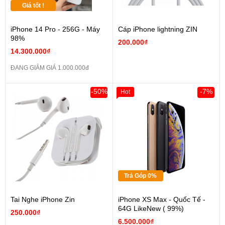
Giá tốt !
iPhone 14 Pro - 256G - Máy
Cáp iPhone lightning ZIN
98%
200.000₫
14.300.000₫
ĐANG GIẢM GIÁ 1.000.000đ
-50%
-7%
Hot
Trả Góp 0%
Tai Nghe iPhone Zin
iPhone XS Max - Quốc Tế -
64G LikeNew ( 99%)
250.000₫
6.500.000₫