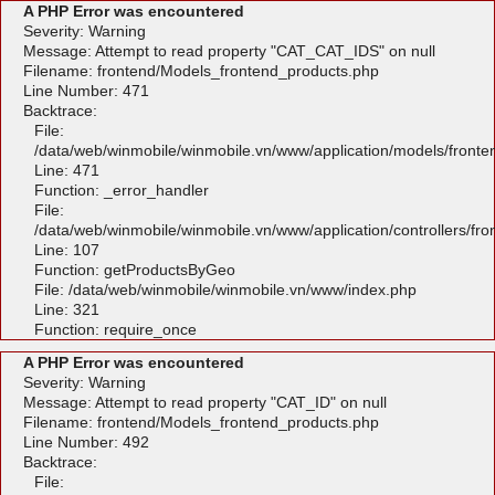
A PHP Error was encountered
Severity: Warning
Message: Attempt to read property "CAT_CAT_IDS" on null
Filename: frontend/Models_frontend_products.php
Line Number: 471
Backtrace:
File:
/data/web/winmobile/winmobile.vn/www/application/models/front
Line: 471
Function: _error_handler
File:
/data/web/winmobile/winmobile.vn/www/application/controllers/fr
Line: 107
Function: getProductsByGeo
File: /data/web/winmobile/winmobile.vn/www/index.php
Line: 321
Function: require_once
A PHP Error was encountered
Severity: Warning
Message: Attempt to read property "CAT_ID" on null
Filename: frontend/Models_frontend_products.php
Line Number: 492
Backtrace:
File: