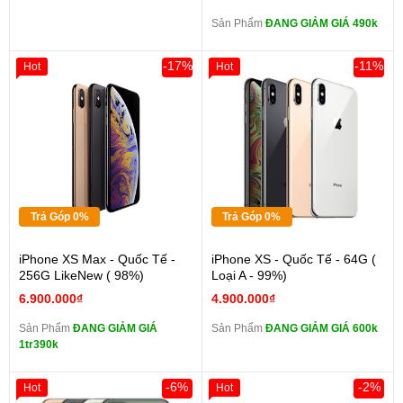
Sản Phẩm
ĐANG GIẢM GIÁ 490k
-17%
-11%
Hot
Hot
Trả Góp 0%
Trả Góp 0%
iPhone XS Max - Quốc Tế -
iPhone XS - Quốc Tế - 64G (
256G LikeNew ( 98%)
Loại A - 99%)
6.900.000₫
4.900.000₫
Sản Phẩm
ĐANG GIẢM GIÁ
Sản Phẩm
ĐANG GIẢM GIÁ 600k
1tr390k
-6%
-2%
Hot
Hot