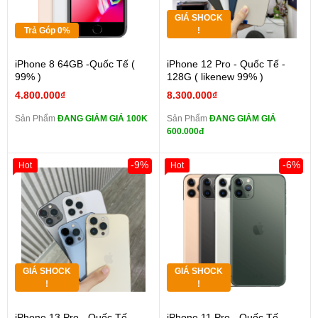
GIÁ SHOCK
Trả Góp 0%
!
iPhone 8 64GB -Quốc Tế (
iPhone 12 Pro - Quốc Tế -
99% )
128G ( likenew 99% )
4.800.000₫
8.300.000₫
Sản Phẩm
ĐANG GIẢM GIÁ 100K
Sản Phẩm
ĐANG GIẢM GIÁ
600.000đ
-9%
-6%
Hot
Hot
GIÁ SHOCK
GIÁ SHOCK
!
!
iPhone 13 Pro - Quốc Tế -
iPhone 11 Pro - Quốc Tế -