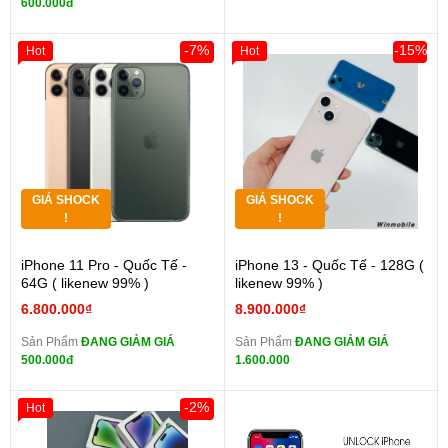
600.000đ
-7%
-15%
Hot
Hot
GIÁ SHOCK
GIÁ SHOCK
!
!
iPhone 11 Pro - Quốc Tế -
iPhone 13 - Quốc Tế - 128G (
64G ( likenew 99% )
likenew 99% )
6.800.000₫
8.900.000₫
Sản Phẩm
ĐANG GIẢM GIÁ
Sản Phẩm
ĐANG GIẢM GIÁ
500.000đ
1.600.000
-2%
Hot