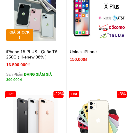
GIÁ SHOCK
!
iPhone 15 PLUS - Quốc Tế -
Unlock iPhone
256G ( likenew 98% )
150.000₫
16.500.000₫
Sản Phẩm
ĐANG GIẢM GIÁ
300.000đ
-22%
-3%
Hot
Hot