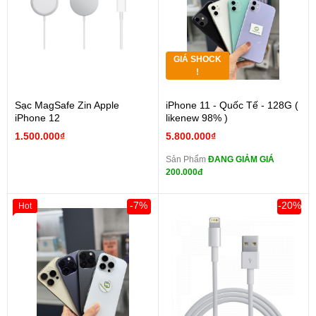
GIÁ SHOCK
!
Sạc MagSafe Zin Apple
iPhone 11 - Quốc Tế - 128G (
iPhone 12
likenew 98% )
1.500.000₫
5.800.000₫
Sản Phẩm
ĐANG GIẢM GIÁ
200.000đ
-7%
-20%
Hot