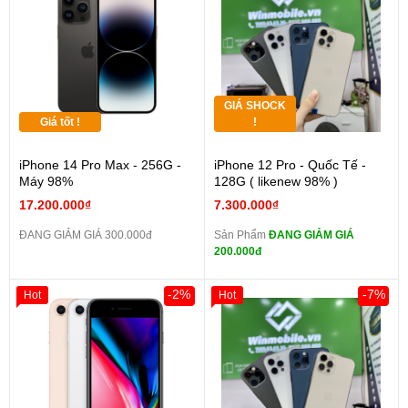
GIÁ SHOCK
Giá tốt !
!
iPhone 14 Pro Max - 256G -
iPhone 12 Pro - Quốc Tế -
Máy 98%
128G ( likenew 98% )
17.200.000₫
7.300.000₫
ĐANG GIẢM GIÁ 300.000đ
Sản Phẩm
ĐANG GIẢM GIÁ
200.000đ
-2%
-7%
Hot
Hot