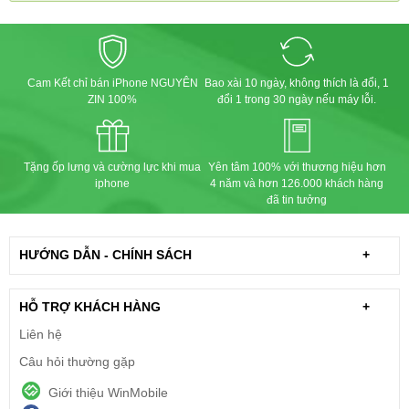
Cam Kết chỉ bán iPhone NGUYÊN
Bao xài 10 ngày, không thích là đổi, 1
ZIN 100%
đổi 1 trong 30 ngày nếu máy lỗi.
Tặng ốp lưng và cường lực khi mua
Yên tâm 100% với thương hiệu hơn
iphone
4 năm và hơn 126.000 khách hàng
đã tin tưởng
HƯỚNG DẪN - CHÍNH SÁCH
+
HỖ TRỢ KHÁCH HÀNG
+
Liên hệ
Câu hỏi thường gặp
Giới thiệu WinMobile