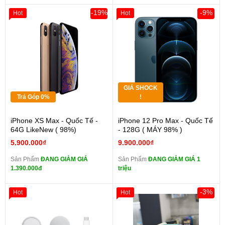
-19%
-9%
Hot
Hot
GIÁ SHOCK
Trả Góp 0%
!
iPhone XS Max - Quốc Tế -
iPhone 12 Pro Max - Quốc Tế
64G LikeNew ( 98%)
- 128G ( MÁY 98% )
5.900.000₫
9.900.000₫
Sản Phẩm
ĐANG GIẢM GIÁ
Sản Phẩm
ĐANG GIẢM GIÁ 1
1.390.000đ
triệu
-3%
Hot
Hot