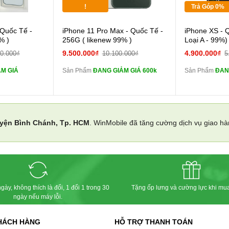
Tặng
Tặng
!
Trả Góp 0%
 lực 10D full
Cường lực 10D full
 Quốc Tế -
iPhone 11 Pro Max - Quốc Tế -
iPhone XS - 
màn
màn
% )
256G ( likenew 99% )
Loại A - 99%)
ghe iPhone 6S
tai nghe iPhone 6S
9.500.000₫
4.900.000₫
00.000₫
10.100.000₫
5
zin
zin
M GIÁ
Sản Phẩm
ĐANG GIẢM GIÁ 600k
Sản Phẩm
ĐAN
ghe iPhone X
tai nghe iPhone X
zin
zin
áp ZIN
Đổi Sạc Cáp ZIN
Đổi 
yện Bình Chánh, Tp. HCM
. WinMobile đã tăng cường dịch vụ giao h
 dự phòng và
Pin dự phòng và
các Phụ Kiện Khác
các Phụ Kiện
gày, không thích là đổi, 1 đổi 1 trong 30
Tặng ốp lưng và cường lực khi mu
ngày nếu máy lỗi.
HÁCH HÀNG
HỖ TRỢ THANH TOÁN