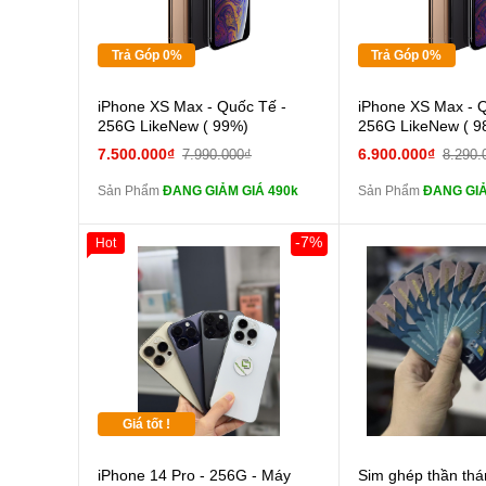
Tặng
Tặng
Trả Góp 0%
Trả Góp 0%
Cường lực 10D full
Cường
iPhone XS Max - Quốc Tế -
iPhone XS Max - 
màn
màn
256G LikeNew ( 99%)
256G LikeNew ( 9
tai nghe iPhone 6S
tai n
7.500.000₫
6.900.000₫
7.990.000₫
8.290.
zin
zin
Sản Phẩm
ĐANG GIẢM GIÁ 490k
Sản Phẩm
ĐANG GIẢ
tai nghe iPhone X
tai n
zin
zin
-7%
Hot
Đổi Sạc Cáp ZIN
Đổi Sạc C
Pin dự phòng và
Pin
các Phụ Kiện Khác
các Phụ Kiện Khác
Giá tốt !
iPhone 14 Pro - 256G - Máy
Sim ghép thần thá