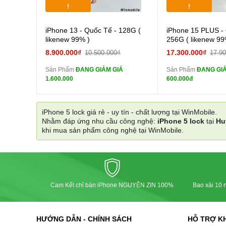
Tặng
Tặng
!
!
Cường lực 10D full
Cường
iPhone 13 - Quốc Tế - 128G (
iPhone 15 PLUS -
màn
màn
likenew 99% )
256G ( likenew 99
tai nghe iPhone 6S
tai n
8.900.000₫
17.300.000₫
10.500.000₫
17.9
zin
zin
Sản Phẩm
ĐANG GIẢM GIÁ
Sản Phẩm
ĐANG GIẢ
tai nghe iPhone X
tai n
1.600.000
600.000đ
zin
zin
Đổi Sạc Cáp ZIN
Đổi Sạc C
iPhone 5 lock giá rẻ - uy tín - chất lượng tại WinMobile.
Nhằm đáp ứng nhu cầu công nghệ:
iPhone 5 lock
tại
Hu
Pin dự phòng và
Pin
khi mua sản phẩm công nghệ tại WinMobile.
các Phụ Kiện Khác
các Phụ Kiện Khác
Cam Kết chỉ bán iPhone NGUYÊN ZIN 100%
Bao xài 10 n
HƯỚNG DẪN - CHÍNH SÁCH
HỖ TRỢ K