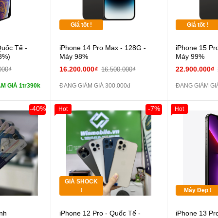
Giá tốt !
Giá tốt !
 lực 10D full
Quốc Tế -
iPhone 14 Pro Max - 128G -
iPhone 15 Pr
8%)
Máy 98%
Máy 99%
ghe iPhone 6S
16.200.000₫
22.900.000₫
000₫
16.500.000₫
M GIÁ 1tr390k
ĐANG GIẢM GIÁ 300.000đ
ĐANG GIẢM GIÁ
ghe iPhone X
-40%
-7%
Hot
Hot
áp ZIN
Giảm 100.000đ
Khách Hàng
Thân Thiết
 dự phòng và
Tặng
Tặng
GIÁ SHOCK
Tặng
!
Máy Đẹp !
Cường lực 10D full
nh
iPhone 12 Pro - Quốc Tế -
iPhone 13 Pr