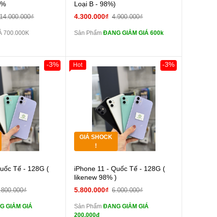
màn
9%
Loại B - 98%)
tai nghe iPhone 6S
4.300.000₫
14.000.000₫
4.900.000₫
zin
Á 700.000K
Sản Phẩm
ĐANG GIẢM GIÁ 600k
tai nghe iPhone X
zin
Đổi Sạc Cáp ZIN
-3%
-3%
Hot
0đ
Khách Hàng
Giảm 100.000đ
Khách Hàng
Thân Thiết
Pin dự phòng và
Tặng
các Phụ Kiện Khác
Tặng
GIÁ SHOCK
Tặng
!
Cường lực 10D full
Cường lực 10D full
Quốc Tế - 128G (
iPhone 11 - Quốc Tế - 128G (
màn
)
likenew 98% )
tai nghe iPhone 6S
tai nghe iPhone 6S
5.800.000₫
.800.000₫
6.000.000₫
zin
G GIẢM GIÁ
Sản Phẩm
ĐANG GIẢM GIÁ
tai nghe iPhone X
tai nghe iPhone X
200.000đ