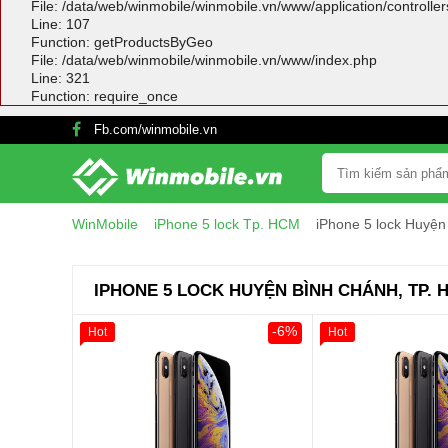
File: /data/web/winmobile/winmobile.vn/www/application/controlle
Line: 107
Function: getProductsByGeo
File: /data/web/winmobile/winmobile.vn/www/index.php
Line: 321
Function: require_once
Fb.com/winmobile.vn
WinMobile
iPhone 5 lock Tp. HCM
iPhone 5 lock Huyệ
IPHONE 5 LOCK HUYỆN BÌNH CHÁNH, TP. 
-6%
Hot
Hot
Giảm 100.000đ
Khách Hàng
Giảm 100.000đ
Thân Thiết
Thân Thiết
Tặng
Tặng
Tặng
Tặng