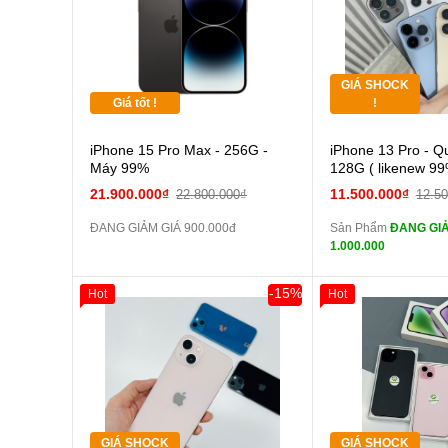
các Phụ Kiện Khác
Tặng
GIÁ SHOCK
Tặng
Giá tốt !
!
Cường
iPhone 15 Pro Max - 256G -
iPhone 13 Pro - Q
màn
Máy 99%
128G ( likenew 99
tai n
21.900.000₫
11.500.000₫
22.800.000₫
12.5
zin
ĐANG GIẢM GIÁ 900.000đ
Sản Phẩm
ĐANG GIẢ
tai n
1.000.000
zin
Đổi Sạc C
-15%
Hot
Hot
Giảm 100.000đ
Khách Hàng
Giảm 100.000đ
Thân Thiết
Thân Thiết
Pin
Tặng
Tặng
các Phụ Kiện Khác
Tặng
Tặng
GIÁ SHOCK
GIÁ SHOCK