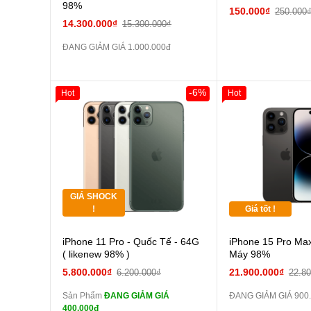
98%
150.000₫
250.000
14.300.000₫
15.300.000₫
ĐANG GIẢM GIÁ 1.000.000đ
-6%
Hot
Hot
Giảm 100.000đ
Khách Hàng
Thân Thiết
Tặng
Tặng
GIÁ SHOCK
Tặng
!
Giá tốt !
Cường lực 10D full
iPhone 11 Pro - Quốc Tế - 64G
iPhone 15 Pro Max
màn
( likenew 98% )
Máy 98%
tai nghe iPhone 6S
5.800.000₫
21.900.000₫
6.200.000₫
22.8
zin
Sản Phẩm
ĐANG GIẢM GIÁ
ĐANG GIẢM GIÁ 900
tai nghe iPhone X
400.000đ