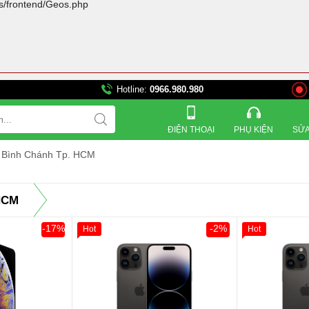
rs/frontend/Geos.php
Hotline:
0966.980.980
821 Đường 3 tháng 2, Phườn
ĐIỆN THOẠI
PHỤ KIỆN
SỬA
n Bình Chánh Tp. HCM
HCM
-17%
-2%
Hot
Hot
Khách Hàng