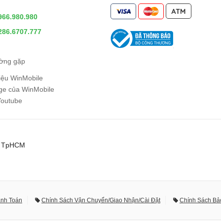
966.980.980
286.6707.777
ường gặp
hiệu WinMobile
e của WinMobile
Youtube
0, TpHCM
anh Toán
Chính Sách Vận Chuyển/Giao Nhận/Cài Đặt
Chính Sách Bả