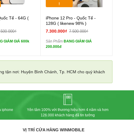
Tặng
!
Cường lực 10D full
Cường lực 10D full
Quốc Tế - 64G (
iPhone 12 Pro - Quốc Tế -
màn
128G ( likenew 98% )
tai nghe iPhone 6S
tai nghe iPhone 6S
7.300.000₫
.500.000₫
7.500.000₫
zin
G GIẢM GIÁ 600k
Sản Phẩm
ĐANG GIẢM GIÁ
tai nghe iPhone X
tai nghe iPhone X
200.000đ
zin
Sạc Cáp ZIN
Đổi Sạc Cáp ZIN
àng tận nơi: Huyện Bình Chánh, Tp. HCM cho quý khách
Pin dự phòng và
Pin dự phòng và
 Khác
các Phụ Kiện Khác
a iphone
Yên tâm 100% với thương hiệu hơn 4 năm và hơn
126.000 khách hàng đã tin tưởng
VỊ TRÍ CỬA HÀNG WINMOBILE