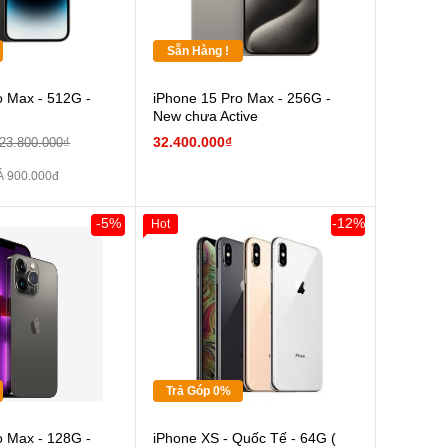
Sẵn Hàng !
o Max - 512G -
iPhone 15 Pro Max - 256G -
New chưa Active
32.400.000₫
23.800.000₫
 900.000đ
-5%
-12%
Hot
Giảm 100.000đ
Khách Hàng
Thân Thiết
Tặng
Tặng
Tặng
Trả Góp 0%
Cường lực 10D full
o Max - 128G -
iPhone XS - Quốc Tế - 64G (