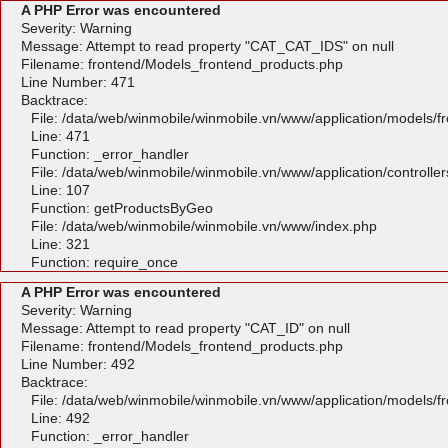
A PHP Error was encountered
Severity: Warning
Message: Attempt to read property "CAT_CAT_IDS" on null
Filename: frontend/Models_frontend_products.php
Line Number: 471
Backtrace:
File: /data/web/winmobile/winmobile.vn/www/application/models/
Line: 471
Function: _error_handler
File: /data/web/winmobile/winmobile.vn/www/application/controlle
Line: 107
Function: getProductsByGeo
File: /data/web/winmobile/winmobile.vn/www/index.php
Line: 321
Function: require_once
A PHP Error was encountered
Severity: Warning
Message: Attempt to read property "CAT_ID" on null
Filename: frontend/Models_frontend_products.php
Line Number: 492
Backtrace:
File: /data/web/winmobile/winmobile.vn/www/application/models/
Line: 492
Function: _error_handler