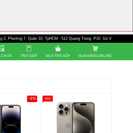
g 7, Quận 10, TpHCM - 512 Quang Trung. P10. Gò Vấp - 528A Trường Chinh
 CHỮA
TRỢ GIÚP
MUA TRẢ GÓP
MUA HÀNG ONLINE
-4%
Hot