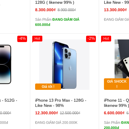
màn
128G ( likenew 99% )
Like New - 9
₫
tai nghe iPhone 6S
8.300.000₫
13.300.000₫
8.900.000₫
zin
Sản Phẩm
ĐANG GIẢM GIÁ
ĐANG GIẢM GI
tai nghe iPhone X
600.000đ
zin
Đổi Sạc Cáp ZIN
-4%
-2%
Hot
Hot
Giảm 100.00
Thân Thiết
Pin dự phòng và
Tặng
các Phụ Kiện Khác
Tặng
GIÁ SHOCK
Tặng
Giá tốt !
!
 - 512G -
iPhone 13 Pro Max - 128G -
iPhone 11 - 
màn
Like New - 98%
likenew 99% 
12.300.000₫
6.600.000₫
00.000₫
12.500.000₫
6
zin
.000đ
ĐANG GIẢM GIÁ 200.000K
Sản Phẩm
ĐAN
200.000đ