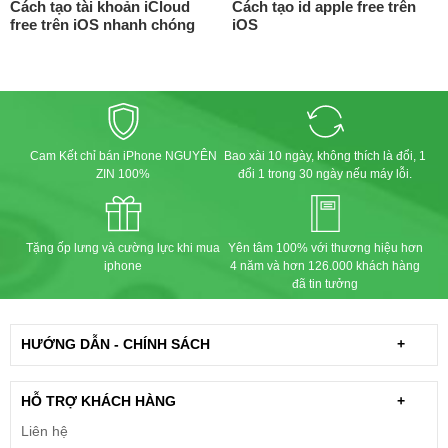
Cách tạo tài khoản iCloud
Cách tạo id apple free trên
free trên iOS nhanh chóng
iOS
Cam Kết chỉ bán iPhone NGUYÊN
Bao xài 10 ngày, không thích là đổi, 1
ZIN 100%
đổi 1 trong 30 ngày nếu máy lỗi.
Tặng ốp lưng và cường lực khi mua
Yên tâm 100% với thương hiệu hơn
iphone
4 năm và hơn 126.000 khách hàng
đã tin tưởng
HƯỚNG DẪN - CHÍNH SÁCH
+
HỖ TRỢ KHÁCH HÀNG
+
Liên hệ