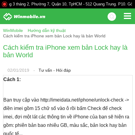
g 3 tháng 2, Phường 7, Quận 10, TpHCM - 512 Quang Trung. P10. Gò Vấp -
WinMobile
Hướng dẫn kỹ thuật
Cách kiểm tra iPhone xem bản Lock hay là bản World
Cách kiểm tra iPhone xem bản Lock hay là
bản World
02/01/2019
-
Tư vấn - Hỏi đáp
Cách 1:
Bạn truy cập vào http://imeidata.net/iphone/unlock-check ->
điền imei gồm 15 chữ số vào ô rồi bấm Check để check
imei, đợi một lát các thông tin về iPhone của bạn sẽ hiện ra
gồm: phiên bản bao nhiêu GB, màu sắc, bản lock hay bản
quốc tế...