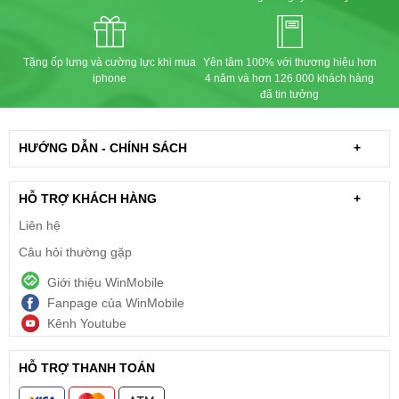
Tặng ốp lưng và cường lực khi mua
Yên tâm 100% với thương hiệu hơn
iphone
4 năm và hơn 126.000 khách hàng
đã tin tưởng
HƯỚNG DẪN - CHÍNH SÁCH
+
HỖ TRỢ KHÁCH HÀNG
+
Liên hệ
Câu hỏi thường gặp
Giới thiệu WinMobile
Fanpage của WinMobile
Kênh Youtube
HỖ TRỢ THANH TOÁN