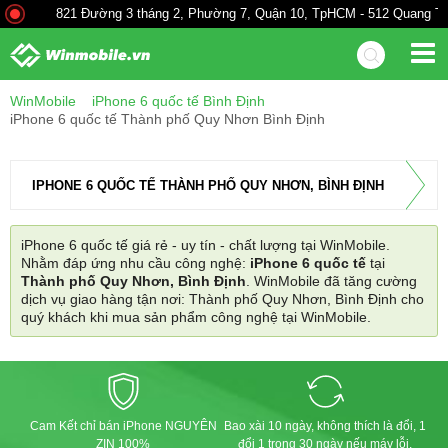
821 Đường 3 tháng 2, Phường 7, Quận 10, TpHCM - 512 Quang Trun
WinMobile
iPhone 6 quốc tế Bình Định
iPhone 6 quốc tế Thành phố Quy Nhơn Bình Định
IPHONE 6 QUỐC TẾ THÀNH PHỐ QUY NHƠN, BÌNH ĐỊNH
iPhone 6 quốc tế giá rẻ - uy tín - chất lượng tại WinMobile.
Nhằm đáp ứng nhu cầu công nghệ:
iPhone 6 quốc tế
tại
Thành phố Quy Nhơn, Bình Định
. WinMobile đã tăng cường
dịch vụ giao hàng tận nơi: Thành phố Quy Nhơn, Bình Định cho
quý khách khi mua sản phẩm công nghệ tại WinMobile.
Cam Kết chỉ bán iPhone NGUYÊN
Bao xài 10 ngày, không thích là đổi, 1
ZIN 100%
đổi 1 trong 30 ngày nếu máy lỗi.