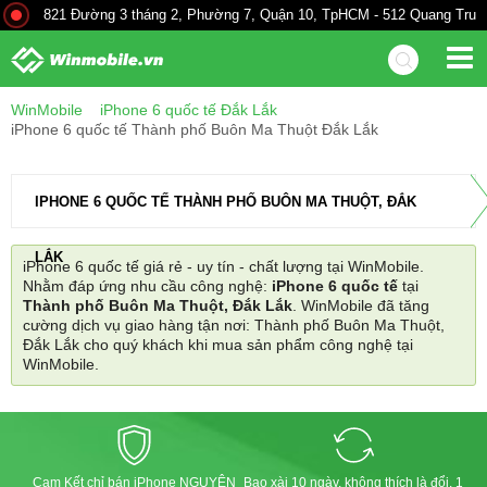
821 Đường 3 tháng 2, Phường 7, Quận 10, TpHCM - 512 Quang Trung.
WinMobile
iPhone 6 quốc tế Đắk Lắk
iPhone 6 quốc tế Thành phố Buôn Ma Thuột Đắk Lắk
IPHONE 6 QUỐC TẾ THÀNH PHỐ BUÔN MA THUỘT, ĐẮK
LẮK
iPhone 6 quốc tế giá rẻ - uy tín - chất lượng tại WinMobile.
Nhằm đáp ứng nhu cầu công nghệ:
iPhone 6 quốc tế
tại
Thành phố Buôn Ma Thuột, Đắk Lắk
. WinMobile đã tăng
cường dịch vụ giao hàng tận nơi: Thành phố Buôn Ma Thuột,
Đắk Lắk cho quý khách khi mua sản phẩm công nghệ tại
WinMobile.
Cam Kết chỉ bán iPhone NGUYÊN
Bao xài 10 ngày, không thích là đổi, 1