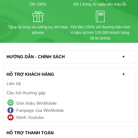
ZIN 100%
đổi 1 trong 30 ngày nếu máy lỗi.
Tặng ốp lưng và cường lực khi mua
Yên tâm 100% với thương hiệu hơn
iphone
4 năm và hơn 126.000 khách hàng
đã tin tưởng
HƯỚNG DẪN - CHÍNH SÁCH
+
HỖ TRỢ KHÁCH HÀNG
+
Liên hệ
Câu hỏi thường gặp
Giới thiệu WinMobile
Fanpage của WinMobile
Kênh Youtube
HỖ TRỢ THANH TOÁN