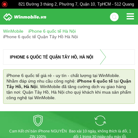
821 Đường 3 tháng 2, Phường 7, Quận 10, TpHCM - 512 Quang Tru
WinMobile
iPhone 6 quốc tế Hà Nội
iPhone 6 quốc tế Quận Tây Hồ Hà Nội
IPHONE 6 QUỐC TẾ QUẬN TÂY HỒ, HÀ NỘI
iPhone 6 quốc tế giá rẻ - uy tín - chất lượng tại WinMobile.
Nhằm đáp ứng nhu cầu công nghệ:
iPhone 6 quốc tế
tại
Quận
Tây Hồ, Hà Nội
. WinMobile đã tăng cường dịch vụ giao hàng
tận nơi: Quận Tây Hồ, Hà Nội cho quý khách khi mua sản phẩm
công nghệ tại WinMobile.
Cam Kết chỉ bán iPhone NGUYÊN
Bao xài 10 ngày, không thích là đổi, 1
ZIN 100%
đổi 1 trong 30 ngày nếu máy lỗi.