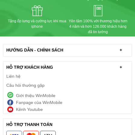
Tặng ốp lưng và cường lực khi mua
Yên tâm 100% với thương hiệu hơn
iphone
4 năm và hơn 126.000 khách hàng
đã tin tưởng
HƯỚNG DẪN - CHÍNH SÁCH
+
HỖ TRỢ KHÁCH HÀNG
+
Liên hệ
Câu hỏi thường gặp
Giới thiệu WinMobile
Fanpage của WinMobile
Kênh Youtube
HỖ TRỢ THANH TOÁN