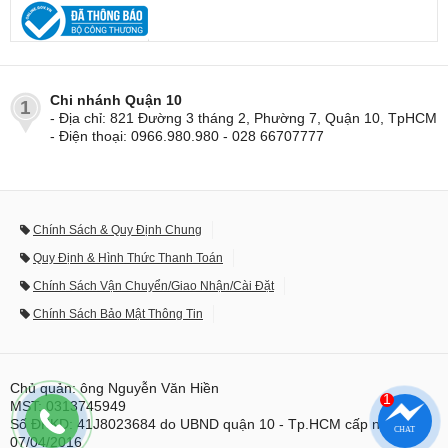
Chi nhánh Quận 10
1
- Địa chỉ: 821 Đường 3 tháng 2, Phường 7, Quận 10, TpHCM
- Điện thoại: 0966.980.980 - 028 66707777
Chính Sách & Quy Định Chung
Quy Định & Hình Thức Thanh Toán
Chính Sách Vận Chuyển/Giao Nhận/Cài Đặt
Chính Sách Bảo Mật Thông Tin
Chủ quản: ông Nguyễn Văn Hiền
1
MST: 0313745949
Số ĐKKD: 41J8023684 do UBND quận 10 - Tp.HCM cấp ngày
07/04/2016