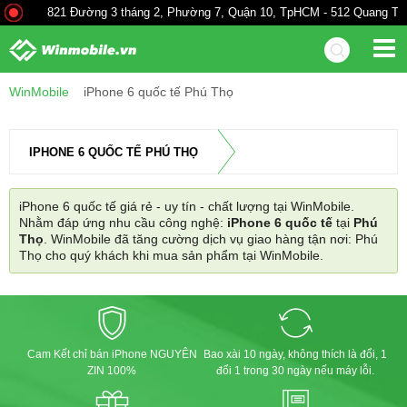
821 Đường 3 tháng 2, Phường 7, Quận 10, TpHCM - 512 Quang Trun
WinMobile
iPhone 6 quốc tế Phú Thọ
IPHONE 6 QUỐC TẾ PHÚ THỌ
iPhone 6 quốc tế giá rẻ - uy tín - chất lượng tại WinMobile.
Nhằm đáp ứng nhu cầu công nghệ:
iPhone 6 quốc tế
tại
Phú
Thọ
. WinMobile đã tăng cường dịch vụ giao hàng tận nơi: Phú
Thọ cho quý khách khi mua sản phẩm tại WinMobile.
Cam Kết chỉ bán iPhone NGUYÊN
Bao xài 10 ngày, không thích là đổi, 1
ZIN 100%
đổi 1 trong 30 ngày nếu máy lỗi.