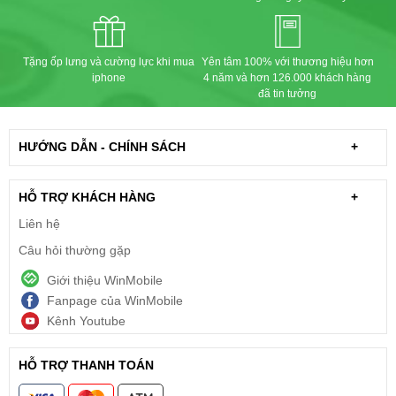
Tặng ốp lưng và cường lực khi mua
Yên tâm 100% với thương hiệu hơn
iphone
4 năm và hơn 126.000 khách hàng
đã tin tưởng
HƯỚNG DẪN - CHÍNH SÁCH
+
HỖ TRỢ KHÁCH HÀNG
+
Liên hệ
Câu hỏi thường gặp
Giới thiệu WinMobile
Fanpage của WinMobile
Kênh Youtube
HỖ TRỢ THANH TOÁN