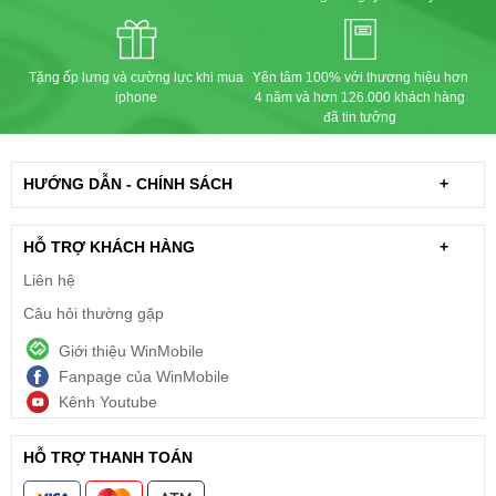
Tặng ốp lưng và cường lực khi mua
Yên tâm 100% với thương hiệu hơn
iphone
4 năm và hơn 126.000 khách hàng
đã tin tưởng
HƯỚNG DẪN - CHÍNH SÁCH
+
HỖ TRỢ KHÁCH HÀNG
+
Liên hệ
Câu hỏi thường gặp
Giới thiệu WinMobile
Fanpage của WinMobile
Kênh Youtube
HỖ TRỢ THANH TOÁN