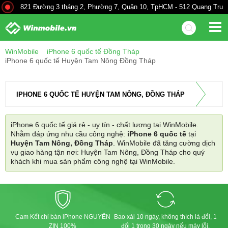
821 Đường 3 tháng 2, Phường 7, Quận 10, TpHCM - 512 Quang Trung.
WinMobile
iPhone 6 quốc tế Đồng Tháp
iPhone 6 quốc tế Huyện Tam Nông Đồng Tháp
IPHONE 6 QUỐC TẾ HUYỆN TAM NÔNG, ĐỒNG THÁP
iPhone 6 quốc tế giá rẻ - uy tín - chất lượng tại WinMobile.
Nhằm đáp ứng nhu cầu công nghệ:
iPhone 6 quốc tế
tại
Huyện Tam Nông, Đồng Tháp
. WinMobile đã tăng cường dịch
vụ giao hàng tận nơi: Huyện Tam Nông, Đồng Tháp cho quý
khách khi mua sản phẩm công nghệ tại WinMobile.
Cam Kết chỉ bán iPhone NGUYÊN
Bao xài 10 ngày, không thích là đổi, 1
ZIN 100%
đổi 1 trong 30 ngày nếu máy lỗi.