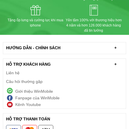
Tặng ốp lưng và cường lực khi mua
Yên tâm 100% với thương hiệu hơn
iphone
4 năm và hơn 126.000 khách hàng
đã tin tưởng
HƯỚNG DẪN - CHÍNH SÁCH
+
HỖ TRỢ KHÁCH HÀNG
+
Liên hệ
Câu hỏi thường gặp
Giới thiệu WinMobile
Fanpage của WinMobile
Kênh Youtube
HỖ TRỢ THANH TOÁN