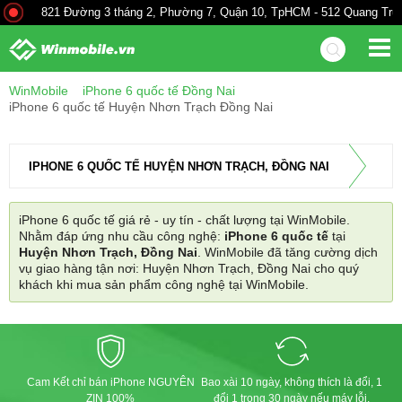
821 Đường 3 tháng 2, Phường 7, Quận 10, TpHCM - 512 Quang Trung
WinMobile
iPhone 6 quốc tế Đồng Nai
iPhone 6 quốc tế Huyện Nhơn Trạch Đồng Nai
IPHONE 6 QUỐC TẾ HUYỆN NHƠN TRẠCH, ĐỒNG NAI
iPhone 6 quốc tế giá rẻ - uy tín - chất lượng tại WinMobile.
Nhằm đáp ứng nhu cầu công nghệ:
iPhone 6 quốc tế
tại
Huyện Nhơn Trạch, Đồng Nai
. WinMobile đã tăng cường dịch
vụ giao hàng tận nơi: Huyện Nhơn Trạch, Đồng Nai cho quý
khách khi mua sản phẩm công nghệ tại WinMobile.
Cam Kết chỉ bán iPhone NGUYÊN
Bao xài 10 ngày, không thích là đổi, 1
ZIN 100%
đổi 1 trong 30 ngày nếu máy lỗi.