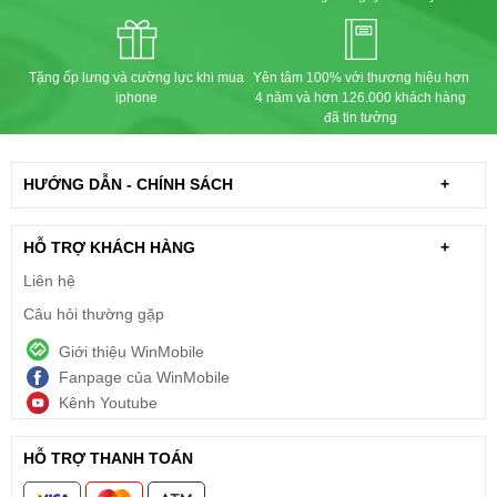
Tặng ốp lưng và cường lực khi mua
Yên tâm 100% với thương hiệu hơn
iphone
4 năm và hơn 126.000 khách hàng
đã tin tưởng
HƯỚNG DẪN - CHÍNH SÁCH
+
HỖ TRỢ KHÁCH HÀNG
+
Liên hệ
Câu hỏi thường gặp
Giới thiệu WinMobile
Fanpage của WinMobile
Kênh Youtube
HỖ TRỢ THANH TOÁN