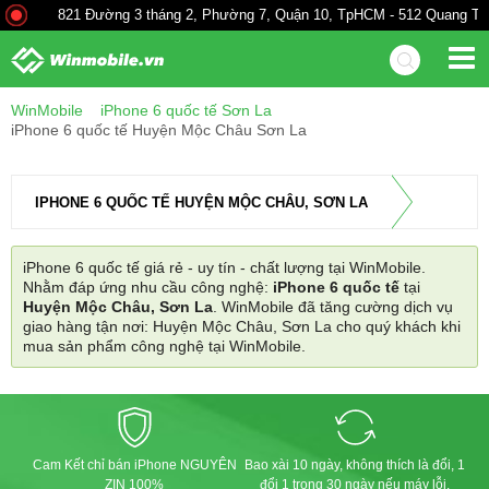
821 Đường 3 tháng 2, Phường 7, Quận 10, TpHCM - 512 Quang Trun
WinMobile
iPhone 6 quốc tế Sơn La
iPhone 6 quốc tế Huyện Mộc Châu Sơn La
IPHONE 6 QUỐC TẾ HUYỆN MỘC CHÂU, SƠN LA
iPhone 6 quốc tế giá rẻ - uy tín - chất lượng tại WinMobile.
Nhằm đáp ứng nhu cầu công nghệ:
iPhone 6 quốc tế
tại
Huyện Mộc Châu, Sơn La
. WinMobile đã tăng cường dịch vụ
giao hàng tận nơi: Huyện Mộc Châu, Sơn La cho quý khách khi
mua sản phẩm công nghệ tại WinMobile.
Cam Kết chỉ bán iPhone NGUYÊN
Bao xài 10 ngày, không thích là đổi, 1
ZIN 100%
đổi 1 trong 30 ngày nếu máy lỗi.