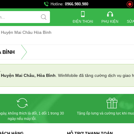
Hotline:
0966.980.980
821 
ĐIỆN THOẠI
PHỤ KIỆN
SỬA
ế Huyện Mai Châu Hòa Bình
 BÌNH
.
i
Huyện Mai Châu, Hòa Bình
. WinMobile đã tăng cường dịch vụ giao
gày, không thích là đổi, 1 đổi 1 trong 30
Tặng ốp lưng và cường lực khi mu
ngày nếu máy lỗi.
HÁCH HÀNG
HỖ TRỢ THANH TOÁN