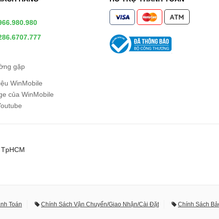
966.980.980
286.6707.777
ường gặp
hiệu WinMobile
e của WinMobile
Youtube
0, TpHCM
anh Toán
Chính Sách Vận Chuyển/Giao Nhận/Cài Đặt
Chính Sách Bả