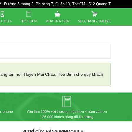
Đường 3 tháng 2, Phường 7, Quận 10, TpHCM - 512 Quang Trung. P10. Gò 
 CHỮA
TRỢ GIÚP
MUA TRẢ GÓP
MUA HÀNG ONLINE
 hàng tận nơi: Huyện Mai Châu, Hòa Bình cho quý khách
a iphone
Yên tâm 100% với thương hiệu hơn 4 năm và hơn
126.000 khách hàng đã tin tưởng
VỊ TRÍ CỬA HÀNG WINMOBILE