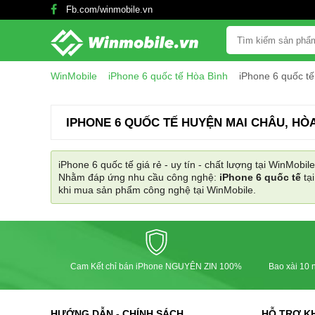
Fb.com/winmobile.vn
WinMobile
iPhone 6 quốc tế Hòa Bình
iPhone 6 quốc t
IPHONE 6 QUỐC TẾ HUYỆN MAI CHÂU, HÒA
iPhone 6 quốc tế giá rẻ - uy tín - chất lượng tại WinMobile
Nhằm đáp ứng nhu cầu công nghệ:
iPhone 6 quốc tế
tạ
khi mua sản phẩm công nghệ tại WinMobile.
Cam Kết chỉ bán iPhone NGUYÊN ZIN 100%
Bao xài 10 n
HƯỚNG DẪN - CHÍNH SÁCH
HỖ TRỢ K