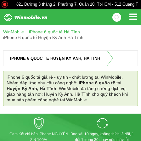
821 Đường 3 tháng 2, Phường 7, Quận 10, TpHCM - 512 Quang Trun
WinMobile
iPhone 6 quốc tế Hà Tĩnh
iPhone 6 quốc tế Huyện Kỳ Anh Hà Tĩnh
IPHONE 6 QUỐC TẾ HUYỆN KỲ ANH, HÀ TĨNH
iPhone 6 quốc tế giá rẻ - uy tín - chất lượng tại WinMobile.
Nhằm đáp ứng nhu cầu công nghệ:
iPhone 6 quốc tế
tại
Huyện Kỳ Anh, Hà Tĩnh
. WinMobile đã tăng cường dịch vụ
giao hàng tận nơi: Huyện Kỳ Anh, Hà Tĩnh cho quý khách khi
mua sản phẩm công nghệ tại WinMobile.
Cam Kết chỉ bán iPhone NGUYÊN
Bao xài 10 ngày, không thích là đổi, 1
ZIN 100%
đổi 1 trong 30 ngày nếu máy lỗi.