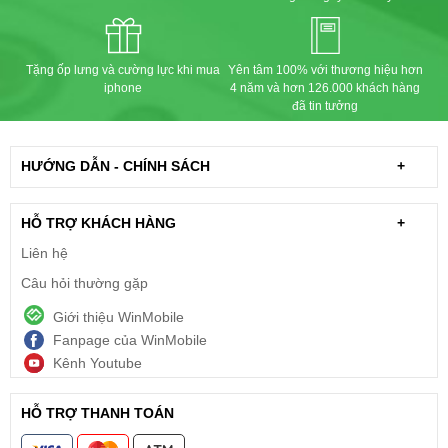
Tặng ốp lưng và cường lực khi mua
Yên tâm 100% với thương hiệu hơn
iphone
4 năm và hơn 126.000 khách hàng
đã tin tưởng
HƯỚNG DẪN - CHÍNH SÁCH
+
HỖ TRỢ KHÁCH HÀNG
+
Liên hệ
Câu hỏi thường gặp
Giới thiệu WinMobile
Fanpage của WinMobile
Kênh Youtube
HỖ TRỢ THANH TOÁN