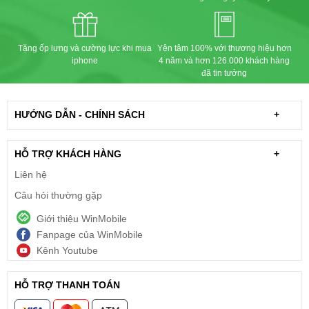
Tặng ốp lưng và cường lực khi mua
Yên tâm 100% với thương hiệu hơn
iphone
4 năm và hơn 126.000 khách hàng
đã tin tưởng
HƯỚNG DẪN - CHÍNH SÁCH
+
HỖ TRỢ KHÁCH HÀNG
+
Liên hệ
Câu hỏi thường gặp
Giới thiệu WinMobile
Fanpage của WinMobile
Kênh Youtube
HỖ TRỢ THANH TOÁN