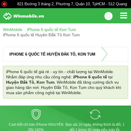
821 Đường 3 tháng 2, Phường 7, Quận 10, TpHCM - 512 Quang Tru
WinMobile
iPhone 6 quốc tế Kon Tum
iPhone 6 quốc tế Huyện Đắk Tô Kon Tum
IPHONE 6 QUỐC TẾ HUYỆN ĐẮK TÔ, KON TUM
iPhone 6 quốc tế giá rẻ - uy tín - chất lượng tại WinMobile.
Nhằm đáp ứng nhu cầu công nghệ:
iPhone 6 quốc tế
tại
Huyện Đắk Tô, Kon Tum
. WinMobile đã tăng cường dịch vụ
giao hàng tận nơi: Huyện Đắk Tô, Kon Tum cho quý khách khi
mua sản phẩm công nghệ tại WinMobile.
Cam Kết chỉ bán iPhone NGUYÊN
Bao xài 10 ngày, không thích là đổi, 1
ZIN 100%
đổi 1 trong 30 ngày nếu máy lỗi.