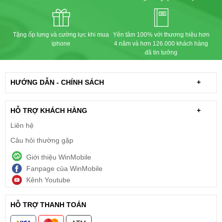
Tặng ốp lưng và cường lực khi mua
Yên tâm 100% với thương hiệu hơn
iphone
4 năm và hơn 126.000 khách hàng
đã tin tưởng
HƯỚNG DẪN - CHÍNH SÁCH
+
HỖ TRỢ KHÁCH HÀNG
+
Liên hệ
Câu hỏi thường gặp
Giới thiệu WinMobile
Fanpage của WinMobile
Kênh Youtube
HỖ TRỢ THANH TOÁN