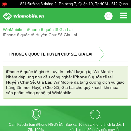
821 Đường 3 tháng 2, Phường 7, Quận 10, TpHCM - 512 Quang Tr
WinMobile
iPhone 6 quốc tế Gia Lai
iPhone 6 quốc tế Huyện Chư Sê Gia Lai
IPHONE 6 QUỐC TẾ HUYỆN CHƯ SÊ, GIA LAI
iPhone 6 quốc tế giá rẻ - uy tín - chất lượng tại WinMobile.
Nhằm đáp ứng nhu cầu công nghệ:
iPhone 6 quốc tế
tại
Huyện Chư Sê, Gia Lai
. WinMobile đã tăng cường dịch vụ giao
hàng tận nơi: Huyện Chư Sê, Gia Lai cho quý khách khi mua
sản phẩm công nghệ tại WinMobile.
Cam Kết chỉ bán iPhone NGUYÊN
Bao xài 10 ngày, không thích là đổi, 1
ZIN 100%
đổi 1 trong 30 ngày nếu máy lỗi.