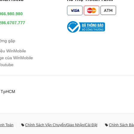
966.980.980
286.6707.777
ường gặp
hiệu WinMobile
e của WinMobile
Youtube
0, TpHCM
anh Toán
Chính Sách Vận Chuyển/Giao Nhận/Cài Đặt
Chính Sách Bả