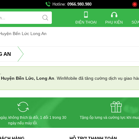
Hotline:
0966.980.980
ĐIỆN THOẠI
PHỤ KIỆN
SỬA
 Huyện Bến Lức Long An
G AN
.
i
Huyện Bến Lức, Long An
. WinMobile đã tăng cường dịch vụ giao hà
gày, không thích là đổi, 1 đổi 1 trong 30
Tặng ốp lưng và cường lực khi mu
ngày nếu máy lỗi.
HÁCH HÀNG
HỖ TRỢ THANH TOÁN