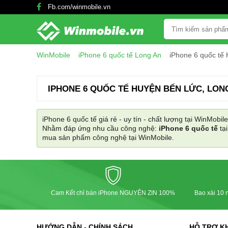
Fb.com/winmobile.vn
WinMobile
iPhone 6 quốc tế Long An
iPhone 6 quốc tế
IPHONE 6 QUỐC TẾ HUYỆN BẾN LỨC, LON
iPhone 6 quốc tế giá rẻ - uy tín - chất lượng tại WinMobile
Nhằm đáp ứng nhu cầu công nghệ:
iPhone 6 quốc tế
tạ
mua sản phẩm công nghệ tại WinMobile.
Cam Kết chỉ bán iPhone NGUYÊN ZIN 100%
Bao xài 10 n
HƯỚNG DẪN - CHÍNH SÁCH
HỖ TRỢ K