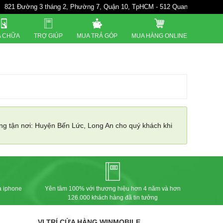
821 Đường 3 tháng 2, Phường 7, Quận 10, TpHCM - 512 Quang Trung. P10. 
 CHỮA
TRỢ GIÚP
MUA TRẢ GÓP
MUA HÀNG ONLINE
ng tận nơi: Huyện Bến Lức, Long An cho quý khách khi
a iphone
Yên tâm 100% với thương hiệu hơn 4 năm và hơn
126.000 khách hàng đã tin tưởng
VỊ TRÍ CỬA HÀNG WINMOBILE