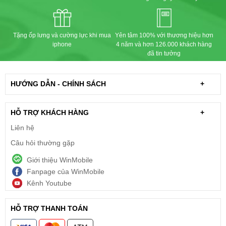
Tặng ốp lưng và cường lực khi mua
Yên tâm 100% với thương hiệu hơn
iphone
4 năm và hơn 126.000 khách hàng
đã tin tưởng
HƯỚNG DẪN - CHÍNH SÁCH
+
HỖ TRỢ KHÁCH HÀNG
+
Liên hệ
Câu hỏi thường gặp
Giới thiệu WinMobile
Fanpage của WinMobile
Kênh Youtube
HỖ TRỢ THANH TOÁN