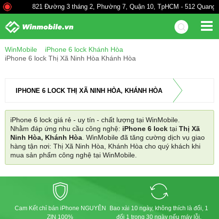
821 Đường 3 tháng 2, Phường 7, Quận 10, TpHCM - 512 Quang Tr
WinMobile
iPhone 6 lock Khánh Hòa
iPhone 6 lock Thị Xã Ninh Hòa Khánh Hòa
IPHONE 6 LOCK THỊ XÃ NINH HÒA, KHÁNH HÒA
iPhone 6 lock giá rẻ - uy tín - chất lượng tại WinMobile.
Nhằm đáp ứng nhu cầu công nghệ:
iPhone 6 lock
tại
Thị Xã
Ninh Hòa, Khánh Hòa
. WinMobile đã tăng cường dịch vụ giao
hàng tận nơi: Thị Xã Ninh Hòa, Khánh Hòa cho quý khách khi
mua sản phẩm công nghệ tại WinMobile.
Cam Kết chỉ bán iPhone NGUYÊN
Bao xài 10 ngày, không thích là đổi, 1
ZIN 100%
đổi 1 trong 30 ngày nếu máy lỗi.