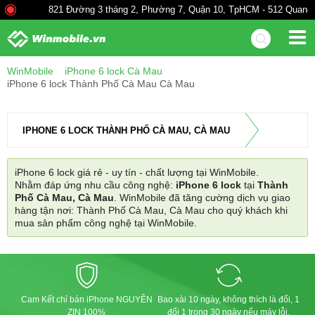
821 Đường 3 tháng 2, Phường 7, Quận 10, TpHCM - 512 Quang Tr
WinMobile
iPhone 6 lock Cà Mau
iPhone 6 lock Thành Phố Cà Mau Cà Mau
IPHONE 6 LOCK THÀNH PHỐ CÀ MAU, CÀ MAU
iPhone 6 lock giá rẻ - uy tín - chất lượng tại WinMobile.
Nhằm đáp ứng nhu cầu công nghệ:
iPhone 6 lock
tại
Thành
Phố Cà Mau, Cà Mau
. WinMobile đã tăng cường dịch vụ giao
hàng tận nơi: Thành Phố Cà Mau, Cà Mau cho quý khách khi
mua sản phẩm công nghệ tại WinMobile.
Cam Kết chỉ bán iPhone NGUYÊN
Bao xài 10 ngày, không thích là đổi, 1
ZIN 100%
đổi 1 trong 30 ngày nếu máy lỗi.