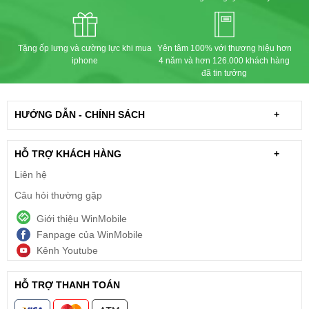
Tặng ốp lưng và cường lực khi mua
Yên tâm 100% với thương hiệu hơn
iphone
4 năm và hơn 126.000 khách hàng
đã tin tưởng
HƯỚNG DẪN - CHÍNH SÁCH
+
HỖ TRỢ KHÁCH HÀNG
+
Liên hệ
Câu hỏi thường gặp
Giới thiệu WinMobile
Fanpage của WinMobile
Kênh Youtube
HỖ TRỢ THANH TOÁN