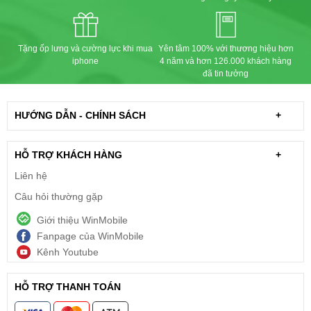
Tặng ốp lưng và cường lực khi mua
Yên tâm 100% với thương hiệu hơn
iphone
4 năm và hơn 126.000 khách hàng
đã tin tưởng
HƯỚNG DẪN - CHÍNH SÁCH
+
HỖ TRỢ KHÁCH HÀNG
+
Liên hệ
Câu hỏi thường gặp
Giới thiệu WinMobile
Fanpage của WinMobile
Kênh Youtube
HỖ TRỢ THANH TOÁN