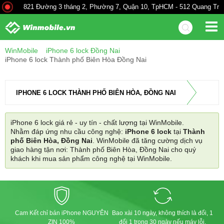
821 Đường 3 tháng 2, Phường 7, Quận 10, TpHCM - 512 Quang Trung
WinMobile
iPhone 6 lock Đồng Nai
iPhone 6 lock Thành phố Biên Hòa Đồng Nai
IPHONE 6 LOCK THÀNH PHỐ BIÊN HÒA, ĐỒNG NAI
iPhone 6 lock giá rẻ - uy tín - chất lượng tại WinMobile.
Nhằm đáp ứng nhu cầu công nghệ:
iPhone 6 lock
tại
Thành
phố Biên Hòa, Đồng Nai
. WinMobile đã tăng cường dịch vụ
giao hàng tận nơi: Thành phố Biên Hòa, Đồng Nai cho quý
khách khi mua sản phẩm công nghệ tại WinMobile.
Cam Kết chỉ bán iPhone NGUYÊN
Bao xài 10 ngày, không thích là đổi, 1
ZIN 100%
đổi 1 trong 30 ngày nếu máy lỗi.