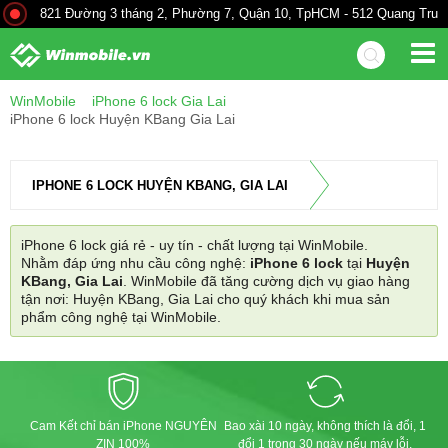
821 Đường 3 tháng 2, Phường 7, Quận 10, TpHCM - 512 Quang Trung.
WinMobile
iPhone 6 lock Gia Lai
iPhone 6 lock Huyện KBang Gia Lai
IPHONE 6 LOCK HUYỆN KBANG, GIA LAI
iPhone 6 lock giá rẻ - uy tín - chất lượng tại WinMobile.
Nhằm đáp ứng nhu cầu công nghệ:
iPhone 6 lock
tại
Huyện
KBang, Gia Lai
. WinMobile đã tăng cường dịch vụ giao hàng
tận nơi: Huyện KBang, Gia Lai cho quý khách khi mua sản
phẩm công nghệ tại WinMobile.
Cam Kết chỉ bán iPhone NGUYÊN
Bao xài 10 ngày, không thích là đổi, 1
ZIN 100%
đổi 1 trong 30 ngày nếu máy lỗi.