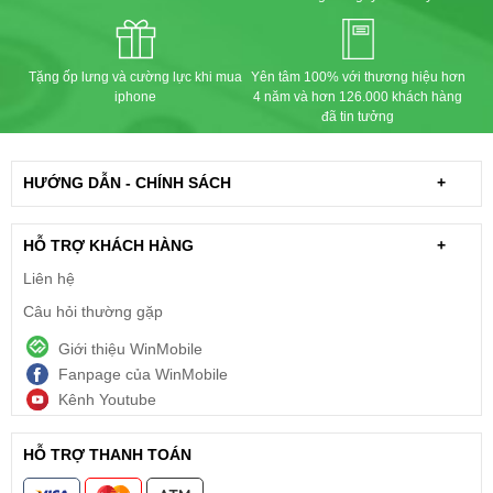
Tặng ốp lưng và cường lực khi mua
Yên tâm 100% với thương hiệu hơn
iphone
4 năm và hơn 126.000 khách hàng
đã tin tưởng
HƯỚNG DẪN - CHÍNH SÁCH
+
HỖ TRỢ KHÁCH HÀNG
+
Liên hệ
Câu hỏi thường gặp
Giới thiệu WinMobile
Fanpage của WinMobile
Kênh Youtube
HỖ TRỢ THANH TOÁN