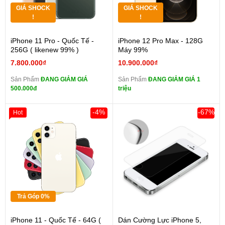
GIÁ SHOCK
GIÁ SHOCK
!
!
iPhone 11 Pro - Quốc Tế -
iPhone 12 Pro Max - 128G
256G ( likenew 99% )
Máy 99%
7.800.000₫
10.900.000₫
Sản Phẩm
ĐANG GIẢM GIÁ
Sản Phẩm
ĐANG GIẢM GIÁ 1
500.000đ
triệu
-4%
-67%
Hot
Trả Góp 0%
iPhone 11 - Quốc Tế - 64G (
Dán Cường Lực iPhone 5,