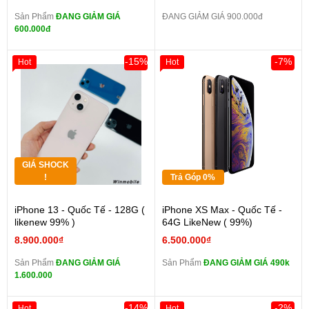
Sản Phẩm
ĐANG GIẢM GIÁ
ĐANG GIẢM GIÁ 900.000đ
600.000đ
-15%
-7%
Hot
Hot
GIÁ SHOCK
!
Trả Góp 0%
iPhone 13 - Quốc Tế - 128G (
iPhone XS Max - Quốc Tế -
likenew 99% )
64G LikeNew ( 99%)
8.900.000₫
6.500.000₫
Sản Phẩm
ĐANG GIẢM GIÁ
Sản Phẩm
ĐANG GIẢM GIÁ 490k
1.600.000
-14%
-2%
Hot
Hot