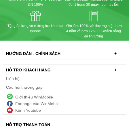
ZIN 100%
đổi 1 trong 30 ngày nếu máy lỗi.
Tặng ốp lưng và cường lực khi mua
Yên tâm 100% với thương hiệu hơn
iphone
4 năm và hơn 126.000 khách hàng
đã tin tưởng
HƯỚNG DẪN - CHÍNH SÁCH
+
HỖ TRỢ KHÁCH HÀNG
+
Liên hệ
Câu hỏi thường gặp
Giới thiệu WinMobile
Fanpage của WinMobile
Kênh Youtube
HỖ TRỢ THANH TOÁN