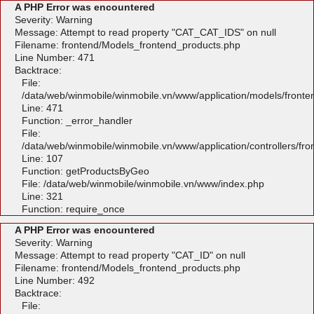
A PHP Error was encountered
Severity: Warning
Message: Attempt to read property "CAT_CAT_IDS" on null
Filename: frontend/Models_frontend_products.php
Line Number: 471
Backtrace:
File:
/data/web/winmobile/winmobile.vn/www/application/models/front
Line: 471
Function: _error_handler
File:
/data/web/winmobile/winmobile.vn/www/application/controllers/fr
Line: 107
Function: getProductsByGeo
File: /data/web/winmobile/winmobile.vn/www/index.php
Line: 321
Function: require_once
A PHP Error was encountered
Severity: Warning
Message: Attempt to read property "CAT_ID" on null
Filename: frontend/Models_frontend_products.php
Line Number: 492
Backtrace:
File: