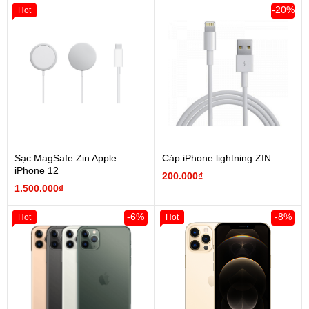
-20%
Hot
Sạc MagSafe Zin Apple
Cáp iPhone lightning ZIN
iPhone 12
200.000₫
1.500.000₫
-6%
-8%
Hot
Hot