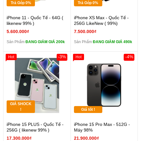
Trả Góp 0%
Trả Góp 0%
iPhone 11 - Quốc Tế - 64G (
iPhone XS Max - Quốc Tế -
likenew 99% )
256G LikeNew ( 99%)
5.600.000₫
7.500.000₫
Sản Phẩm
ĐANG GIẢM GIÁ 200k
Sản Phẩm
ĐANG GIẢM GIÁ 490k
-3%
-4%
Hot
Hot
GIÁ SHOCK
!
Giá tốt !
iPhone 15 PLUS - Quốc Tế -
iPhone 15 Pro Max - 512G -
256G ( likenew 99% )
Máy 98%
17.300.000₫
21.900.000₫