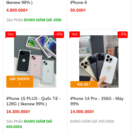
likenew 98% )
iPhone 6
4.800.000₫
50.000₫
Sản Phẩm
ĐANG GIẢM GIÁ 200k
-4%
-3%
Hot
Hot
GIÁ SHOCK
!
Giá tốt !
iPhone 15 PLUS - Quốc Tế -
iPhone 14 Pro - 256G - Máy
128G ( likenew 99% )
99%
16.300.000₫
14.900.000₫
Sản Phẩm
ĐANG GIẢM GIÁ
ĐANG GIẢM GIÁ 400.000đ
600.000đ