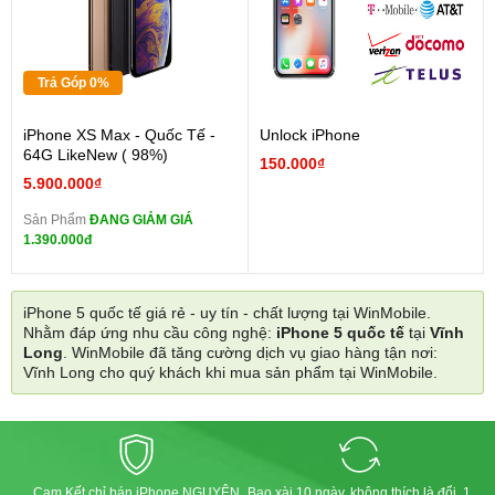
Trả Góp 0%
iPhone XS Max - Quốc Tế -
Unlock iPhone
64G LikeNew ( 98%)
150.000₫
5.900.000₫
Sản Phẩm
ĐANG GIẢM GIÁ
1.390.000đ
iPhone 5 quốc tế giá rẻ - uy tín - chất lượng tại WinMobile.
Nhằm đáp ứng nhu cầu công nghệ:
iPhone 5 quốc tế
tại
Vĩnh
Long
. WinMobile đã tăng cường dịch vụ giao hàng tận nơi:
Vĩnh Long cho quý khách khi mua sản phẩm tại WinMobile.
Cam Kết chỉ bán iPhone NGUYÊN
Bao xài 10 ngày, không thích là đổi, 1