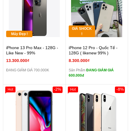
GIÁ SHOCK
Máy Đẹp !
!
iPhone 13 Pro Max - 128G -
iPhone 12 Pro - Quốc Tế -
Like New - 99%
128G ( likenew 99% )
13.300.000₫
8.300.000₫
ĐANG GIẢM GIÁ 700.000K
Sản Phẩm
ĐANG GIẢM GIÁ
600.000đ
-2%
-8%
Hot
Hot