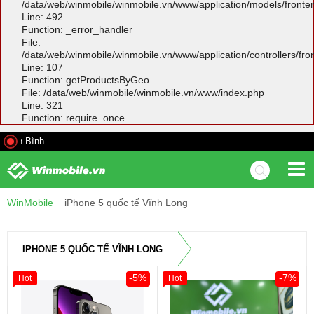
/data/web/winmobile/winmobile.vn/www/application/models/front
Line: 492
Function: _error_handler
File:
/data/web/winmobile/winmobile.vn/www/application/controllers/fr
Line: 107
Function: getProductsByGeo
File: /data/web/winmobile/winmobile.vn/www/index.php
Line: 321
Function: require_once
821 Đư
WinMobile
iPhone 5 quốc tế Vĩnh Long
IPHONE 5 QUỐC TẾ VĨNH LONG
-5%
-7%
Hot
Hot