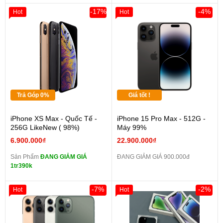
-17%
-4%
Hot
Hot
Trả Góp 0%
Giá tốt !
iPhone XS Max - Quốc Tế -
iPhone 15 Pro Max - 512G -
256G LikeNew ( 98%)
Máy 99%
6.900.000₫
22.900.000₫
Sản Phẩm
ĐANG GIẢM GIÁ
ĐANG GIẢM GIÁ 900.000đ
1tr390k
-7%
-2%
Hot
Hot