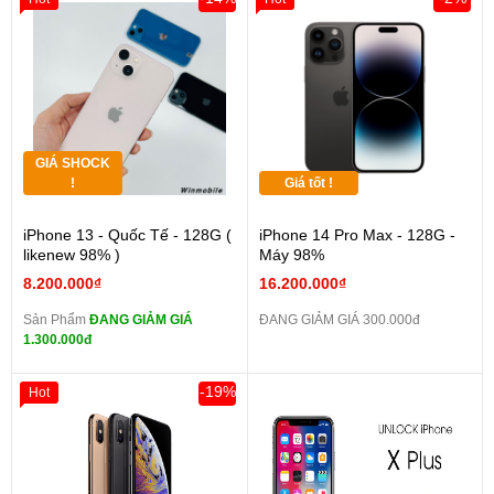
GIÁ SHOCK
!
Giá tốt !
iPhone 13 - Quốc Tế - 128G (
iPhone 14 Pro Max - 128G -
likenew 98% )
Máy 98%
8.200.000₫
16.200.000₫
Sản Phẩm
ĐANG GIẢM GIÁ
ĐANG GIẢM GIÁ 300.000đ
1.300.000đ
-19%
Hot