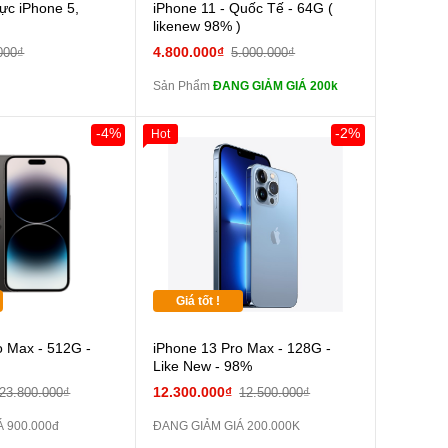
Cường lực 10D full
c iPhone 5,
iPhone 11 - Quốc Tế - 64G (
màn
likenew 98% )
tai nghe iPhone 6S
4.800.000₫
000₫
5.000.000₫
zin
Sản Phẩm
ĐANG GIẢM GIÁ 200k
tai nghe iPhone X
zin
-4%
-2%
Hot
Đổi Sạc Cáp ZIN
Pin dự phòng và
các Phụ Kiện Khác
Giá tốt !
o Max - 512G -
iPhone 13 Pro Max - 128G -
Like New - 98%
12.300.000₫
23.800.000₫
12.500.000₫
 900.000đ
ĐANG GIẢM GIÁ 200.000K