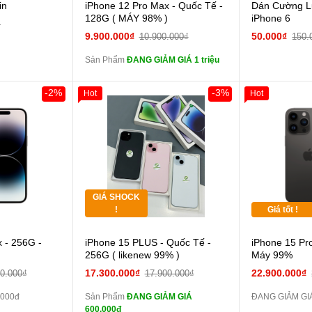
Cường lực 10D full
in
iPhone 12 Pro Max - Quốc Tế -
Dán Cường Lự
màn
128G ( MÁY 98% )
iPhone 6
₫
tai nghe iPhone 6S
9.900.000₫
50.000₫
10.900.000₫
150.
zin
Sản Phẩm
ĐANG GIẢM GIÁ 1 triệu
tai nghe iPhone X
zin
-2%
-3%
Hot
Hot
Đổi Sạc Cáp ZIN
Giảm 100.000đ
Khách Hàng
Thân Thiết
Pin dự phòng và
Tặng
các Phụ Kiện Khác
Tặng
GIÁ SHOCK
Tặng
!
Giá tốt !
Cường lực 10D full
 - 256G -
iPhone 15 PLUS - Quốc Tế -
iPhone 15 Pr
màn
256G ( likenew 99% )
Máy 99%
tai nghe iPhone 6S
17.300.000₫
22.900.000₫
00.000₫
17.900.000₫
zin
.000đ
Sản Phẩm
ĐANG GIẢM GIÁ
ĐANG GIẢM GIÁ
tai nghe iPhone X
600.000đ