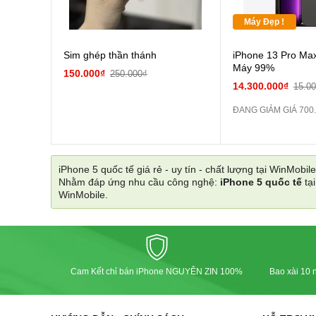
Máy Đẹp !
Sim ghép thần thánh
iPhone 13 Pro Max
Máy 99%
150.000₫
250.000₫
14.300.000₫
15.0
ĐANG GIẢM GIÁ 700
iPhone 5 quốc tế giá rẻ - uy tín - chất lượng tại WinMobile
Nhằm đáp ứng nhu cầu công nghệ:
iPhone 5 quốc tế
tạ
WinMobile.
Cam Kết chỉ bán iPhone NGUYÊN ZIN 100%
Bao xài 10 n