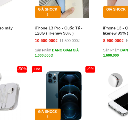
GIÁ SHOCK
GIÁ SHOCK
Tặng
Tặng
!
!
Cường lực 10D full
heo máy
iPhone 13 Pro - Quốc Tế -
iPhone 13 - 
màn
màn
128G ( likenew 98% )
likenew 99% 
₫
tai nghe iPhone 6S
10.500.000₫
8.900.000₫
11.500.000₫
1
zin
zin
Sản Phẩm
ĐANG GIẢM GIÁ
Sản Phẩm
ĐAN
tai nghe iPhone X
1.000.000đ
1.600.000
zin
zin
Đổi Sạc Cáp ZIN
Đổi 
-50%
-9%
Hot
Giảm 100.000đ
Khách Hàng
Thân Thiết
Pin dự phòng và
Tặng
các Phụ Kiện Khác
các Phụ Kiện
Tặng
GIÁ SHOCK
Tặng
!