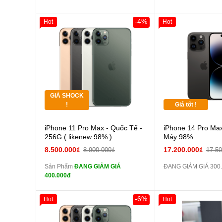
zin
Đổi Sạc Cáp ZIN
-4%
Hot
Hot
Giảm 100.000đ
Khách Hàng
Thân Thiết
Pin dự phòng và
Tặng
các Phụ Kiện Khác
Tặng
GIÁ SHOCK
Tặng
!
Giá tốt !
Cường lực 10D full
iPhone 11 Pro Max - Quốc Tế -
iPhone 14 Pro Max
màn
256G ( likenew 98% )
Máy 98%
tai nghe iPhone 6S
8.500.000₫
17.200.000₫
8.900.000₫
17.5
zin
Sản Phẩm
ĐANG GIẢM GIÁ
ĐANG GIẢM GIÁ 300
tai nghe iPhone X
400.000đ
zin
Đổi Sạc Cáp ZIN
-6%
Hot
Hot
Giảm 100.000đ
Khách Hàng
Thân Thiết
Pin dự phòng và