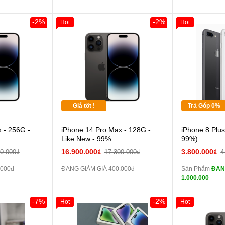
zin
Đổi Sạc Cáp ZIN
-2%
-2%
Hot
Hot
Giảm 100.00
Thân Thiết
Pin dự phòng và
Tặng
các Phụ Kiện Khác
Tặng
Tặng
Giá tốt !
Trả Góp 0%
 - 256G -
iPhone 14 Pro Max - 128G -
iPhone 8 Plu
màn
Like New - 99%
99%)
16.900.000₫
3.800.000₫
00.000₫
17.300.000₫
4
zin
.000đ
ĐANG GIẢM GIÁ 400.000đ
Sản Phẩm
ĐAN
1.000.000
zin
Đổi 
-7%
-2%
Hot
Hot
Giảm 100.000đ
Khách Hàng
Thân Thiết