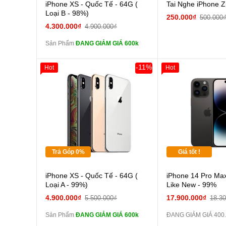
Cường lực 10D full
iPhone XS - Quốc Tế - 64G (
Tai Nghe iPhone Z
màn
Loại B - 98%)
250.000₫
500.000
tai nghe iPhone 6S
4.300.000₫
4.900.000₫
zin
Sản Phẩm
ĐANG GIẢM GIÁ 600k
tai nghe iPhone X
zin
-11%
Hot
Hot
Đổi Sạc Cáp ZIN
Giảm 100.000đ
Khách Hàng
Thân Thiết
Pin dự phòng và
Tặng
các Phụ Kiện Khác
Tặng
Tặng
Trả Góp 0%
Giá tốt !
Cường lực 10D full
iPhone XS - Quốc Tế - 64G (
iPhone 14 Pro Max
màn
Loại A - 99%)
Like New - 99%
tai nghe iPhone 6S
4.900.000₫
17.900.000₫
5.500.000₫
18.3
zin
Sản Phẩm
ĐANG GIẢM GIÁ 600k
ĐANG GIẢM GIÁ 400
tai nghe iPhone X