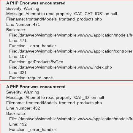
A PHP Error was encountered
Severity: Warning
Message: Attempt to read property "CAT_CAT_IDS" on null
Filename: frontend/Models_frontend_products.php
Line Number: 471
Backtrace:
File: /data/web/winmobile/winmobile.vn/www/application/models/
Line: 471
Function: _error_handler
File: /data/web/winmobile/winmobile.vn/www/application/controlle
Line: 107
Function: getProductsByGeo
File: /data/web/winmobile/winmobile.vn/www/index.php
Line: 321
Function: require_once
A PHP Error was encountered
Severity: Warning
Message: Attempt to read property "CAT_ID" on null
Filename: frontend/Models_frontend_products.php
Line Number: 492
Backtrace:
File: /data/web/winmobile/winmobile.vn/www/application/models/
Line: 492
Function: _error_handler