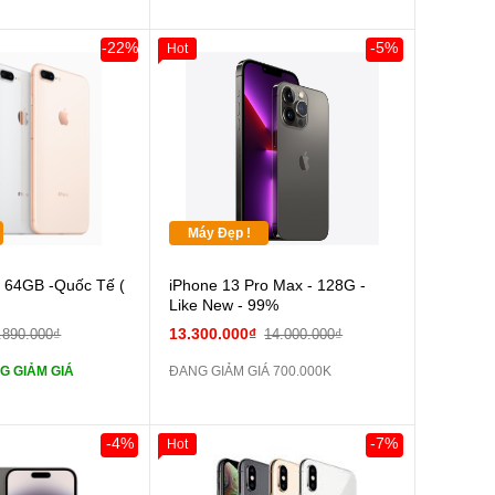
-22%
-5%
Hot
0đ
Khách Hàng
Máy Đẹp !
Cường lực 10D full
s 64GB -Quốc Tế (
iPhone 13 Pro Max - 128G -
Like New - 99%
tai nghe iPhone 6S
13.300.000₫
.890.000₫
14.000.000₫
G GIẢM GIÁ
ĐANG GIẢM GIÁ 700.000K
tai nghe iPhone X
Sạc Cáp ZIN
-4%
-7%
Hot
Giảm 100.000đ
Khách Hàng
Thân Thiết
Pin dự phòng và