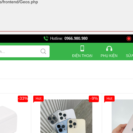
rs/frontend/Geos.php
Hotline:
0966.980.980
821 Đường 3 tháng 2, Ph
ĐIỆN THOẠI
PHỤ KIỆN
SỬA
-33%
-9%
Hot
Hot
Giảm 100.000đ
Khách Hàng
Giảm 100.00
Thân Thiết
Thân Thiết
Tặng
Tặng
Tặng
Tặng