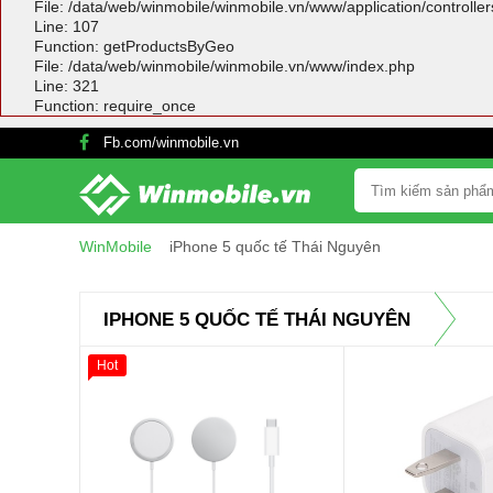
File: /data/web/winmobile/winmobile.vn/www/application/controlle
Line: 107
Function: getProductsByGeo
File: /data/web/winmobile/winmobile.vn/www/index.php
Line: 321
Function: require_once
Fb.com/winmobile.vn
WinMobile
iPhone 5 quốc tế Thái Nguyên
IPHONE 5 QUỐC TẾ THÁI NGUYÊN
Hot