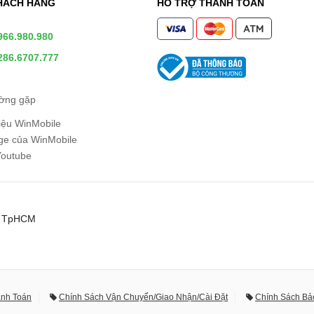
HÁCH HÀNG
HỖ TRỢ THANH TOÁN
966.980.980
286.6707.777
ường gặp
hiệu WinMobile
e của WinMobile
Youtube
0, TpHCM
anh Toán
Chính Sách Vận Chuyển/Giao Nhận/Cài Đặt
Chính Sách Bả