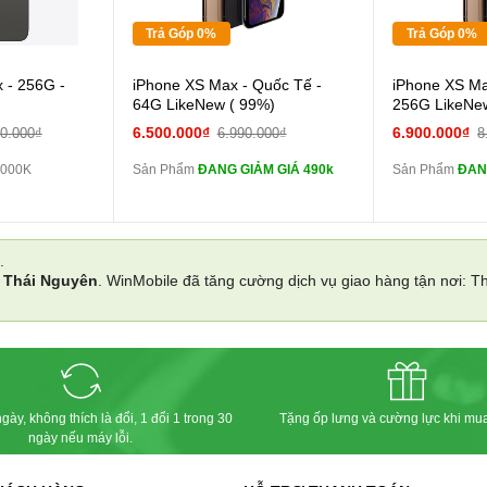
Tặng
Tặng
Trả Góp 0%
Trả Góp 0%
Cường lực 10D full
 - 256G -
iPhone XS Max - Quốc Tế -
iPhone XS Ma
màn
màn
64G LikeNew ( 99%)
256G LikeNe
tai nghe iPhone 6S
6.500.000₫
6.900.000₫
00.000₫
6.990.000₫
8
zin
zin
.000K
Sản Phẩm
ĐANG GIẢM GIÁ 490k
Sản Phẩm
ĐAN
tai nghe iPhone X
zin
zin
Đổi Sạc Cáp ZIN
Đổi 
.
i
Thái Nguyên
. WinMobile đã tăng cường dịch vụ giao hàng tận nơi: 
Pin dự phòng và
các Phụ Kiện Khác
các Phụ Kiện
gày, không thích là đổi, 1 đổi 1 trong 30
Tặng ốp lưng và cường lực khi mu
ngày nếu máy lỗi.