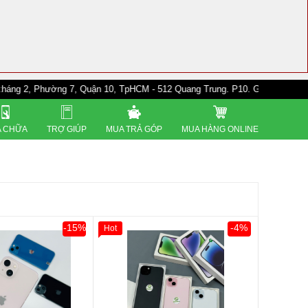
ường 7, Quận 10, TpHCM - 512 Quang Trung. P10. Gò Vấp - 528A Trường Ch
 CHỮA
TRỢ GIÚP
MUA TRẢ GÓP
MUA HÀNG ONLINE
-15%
-4%
Hot
0đ
Khách Hàng
Giảm 100.000đ
Khách Hàng
Thân Thiết
Tặng
Tặng