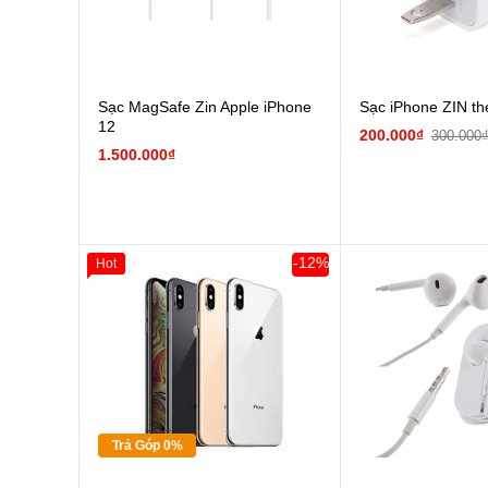
Sạc MagSafe Zin Apple iPhone
Sạc iPhone ZIN t
12
200.000₫
300.000
1.500.000₫
-12%
Hot
Giảm 100.000đ
Khách Hàng
Thân Thiết
Tặng
Tặng
Tặng
Trả Góp 0%