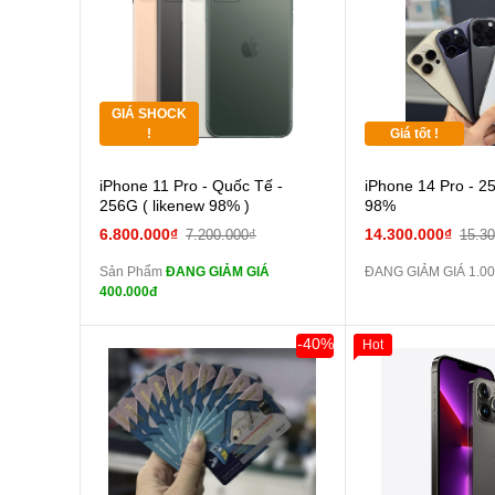
Tặng
các Phụ Kiện Khác
Tặng
GIÁ SHOCK
Tặng
!
Giá tốt !
Cường lực 10D full
iPhone 11 Pro - Quốc Tế -
iPhone 14 Pro - 2
màn
256G ( likenew 98% )
98%
tai nghe iPhone 6S
6.800.000₫
14.300.000₫
7.200.000₫
15.3
zin
Sản Phẩm
ĐANG GIẢM GIÁ
ĐANG GIẢM GIÁ 1.00
tai nghe iPhone X
400.000đ
zin
Đổi Sạc Cáp ZIN
-40%
Hot
Pin dự phòng và
các Phụ Kiện Khác