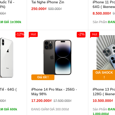
 lực 10D full
Quốc Tế -
Tai Nghe iPhone Zin
iPhone 11 Pr
màn
8%)
64G ( likene
250.000₫
500.000₫
ghe iPhone 6S
8.500.000₫
000₫
9
zin
M GIÁ 1tr390k
Sản Phẩm
ĐAN
ghe iPhone X
zin
-12%
-2%
Hot
Hot
áp ZIN
Đổi 
Khách Hàng
Giảm 100.00
Thân Thiết
 dự phòng và
Tặng
các Phụ Kiện
Tặng
GIÁ SHOCK
Tặng
Giá tốt !
!
 lực 10D full
Tế - 64G (
iPhone 14 Pro Max - 256G -
iPhone 13 Pr
màn
Máy 98%
128G ( liken
ghe iPhone 6S
17.200.000₫
10.500.000₫
000₫
17.500.000₫
zin
M GIÁ 600k
ĐANG GIẢM GIÁ 300.000đ
Sản Phẩm
ĐAN
ghe iPhone X
1.000.000đ