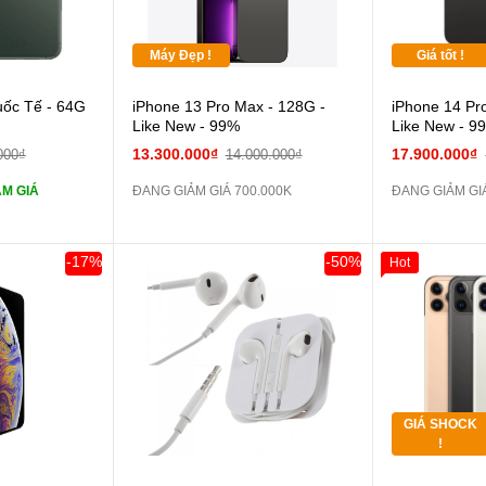
Máy Đẹp !
Giá tốt !
 lực 10D full
uốc Tế - 64G
iPhone 13 Pro Max - 128G -
iPhone 14 Pr
Like New - 99%
Like New - 9
ghe iPhone 6S
13.300.000₫
17.900.000₫
000₫
14.000.000₫
M GIÁ
ĐANG GIẢM GIÁ 700.000K
ĐANG GIẢM GIÁ
ghe iPhone X
áp ZIN
-17%
-50%
Hot
Khách Hàng
Giảm 100.00
Thân Thiết
 dự phòng và
Tặng
Tặng
GIÁ SHOCK
Tặng
!