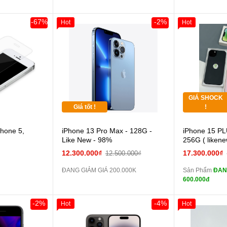
zin
áp ZIN
Đổi 
-67%
-2%
Hot
Hot
Giảm 100.00
Thân Thiết
 dự phòng và
Tặng
các Phụ Kiện
Tặng
GIÁ SHOCK
Tặng
Giá tốt !
!
hone 5,
iPhone 13 Pro Max - 128G -
iPhone 15 PL
màn
Like New - 98%
256G ( liken
12.300.000₫
17.300.000₫
12.500.000₫
zin
ĐANG GIẢM GIÁ 200.000K
Sản Phẩm
ĐAN
600.000đ
zin
Đổi 
-2%
-4%
Hot
Hot
Khách Hàng
Giảm 100.00
Thân Thiết