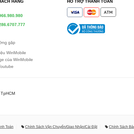
HÁCH HÀNG
HỖ TRỢ THANH TOÁN
966.980.980
286.6707.777
ường gặp
hiệu WinMobile
e của WinMobile
Youtube
0, TpHCM
anh Toán
Chính Sách Vận Chuyển/Giao Nhận/Cài Đặt
Chính Sách Bả