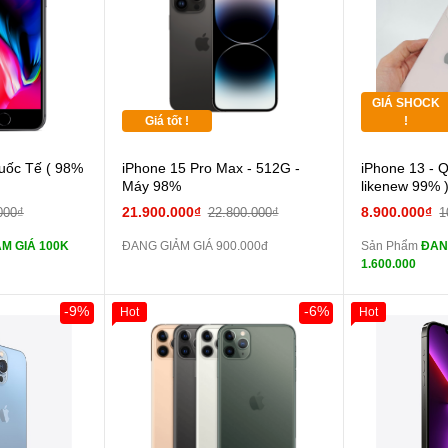
Tặng
các Phụ Kiện
Tặng
GIÁ SHOCK
Tặng
Giá tốt !
!
 lực 10D full
uốc Tế ( 98%
iPhone 15 Pro Max - 512G -
iPhone 13 - 
màn
Máy 98%
likenew 99% 
ghe iPhone 6S
21.900.000₫
8.900.000₫
000₫
22.800.000₫
1
zin
M GIÁ 100K
ĐANG GIẢM GIÁ 900.000đ
Sản Phẩm
ĐAN
ghe iPhone X
1.600.000
zin
áp ZIN
Đổi 
-9%
-6%
Hot
Hot
Giảm 100.000đ
Khách Hàng
Thân Thiết
 dự phòng và
Tặng
các Phụ Kiện
Tặng