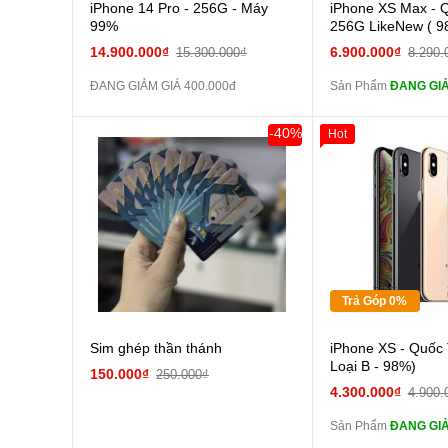
Cường
iPhone 14 Pro - 256G - Máy
iPhone XS Max - 
màn
99%
256G LikeNew ( 9
tai n
14.900.000₫
6.900.000₫
15.300.000₫
8.290.
zin
ĐANG GIẢM GIÁ 400.000đ
Sản Phẩm
ĐANG GIẢ
tai n
zin
-40%
Hot
Đổi Sạc C
Giảm 100.000đ
Thân Thiết
Pin
Tặng
các Phụ Kiện Khác
Tặng
Tặng
Trả Góp 0%
Cường
Sim ghép thần thánh
iPhone XS - Quốc 
màn
Loại B - 98%)
150.000₫
250.000₫
tai n
4.300.000₫
4.900.
zin
Sản Phẩm
ĐANG GIẢ
tai n