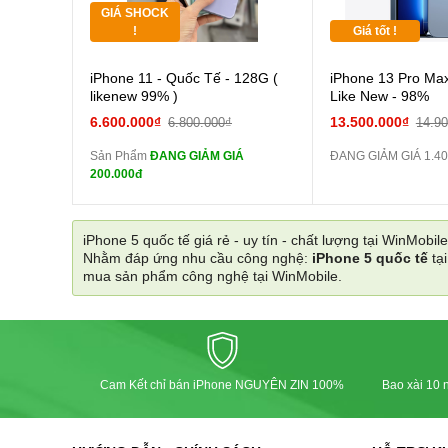
GIÁ SHOCK
Tặng
!
Giá tốt !
Cường lực 10D full
iPhone 11 - Quốc Tế - 128G (
iPhone 13 Pro Max
màn
likenew 99% )
Like New - 98%
tai nghe iPhone 6S
6.600.000₫
13.500.000₫
6.800.000₫
14.9
zin
Sản Phẩm
ĐANG GIẢM GIÁ
ĐANG GIẢM GIÁ 1.40
tai nghe iPhone X
200.000đ
zin
Đổi Sạc Cáp ZIN
iPhone 5 quốc tế giá rẻ - uy tín - chất lượng tại WinMobile
Nhằm đáp ứng nhu cầu công nghệ:
iPhone 5 quốc tế
tạ
Pin dự phòng và
mua sản phẩm công nghệ tại WinMobile.
các Phụ Kiện Khác
Cam Kết chỉ bán iPhone NGUYÊN ZIN 100%
Bao xài 10 n