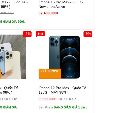
Cường lực 10D full
o Max - Quốc Tế -
iPhone 15 Pro Max - 256G -
w 99% )
New chưa Active
tai nghe iPhone 6S
32.400.000₫
.100.000₫
G GIẢM GIÁ 600k
tai nghe iPhone X
-9%
-9%
Hot
Sạc Cáp ZIN
0đ
Khách Hàng
Giảm 100.000đ
Khách Hàng
Thân Thiết
Pin dự phòng và
Tặng
 Khác
Tặng
GIÁ SHOCK
Tặng
!
Cường lực 10D full
Cường lực 10D full
o - Quốc Tế -
iPhone 12 Pro Max - Quốc Tế -
màn
ew 98% )
128G ( MÁY 98% )
tai nghe iPhone 6S
tai nghe iPhone 6S
9.900.000₫
11.500.000₫
10.900.000₫
zin
G GIẢM GIÁ
Sản Phẩm
ĐANG GIẢM GIÁ 1 triệu
tai nghe iPhone X
tai nghe iPhone X