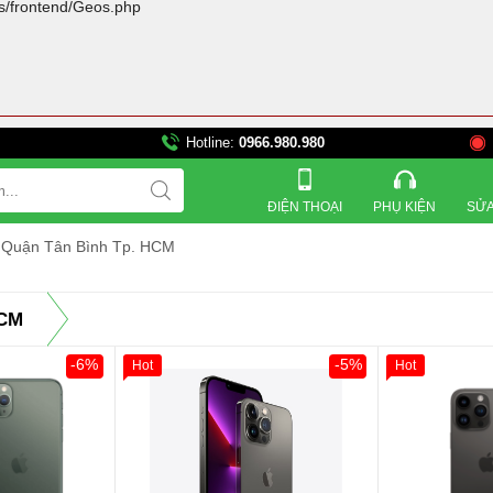
rs/frontend/Geos.php
Hotline:
0966.980.980
821 Đường 3 tháng 2, P
ĐIỆN THOẠI
PHỤ KIỆN
SỬA
ế Quận Tân Bình Tp. HCM
HCM
-6%
-5%
Hot
Hot
Khách Hàng