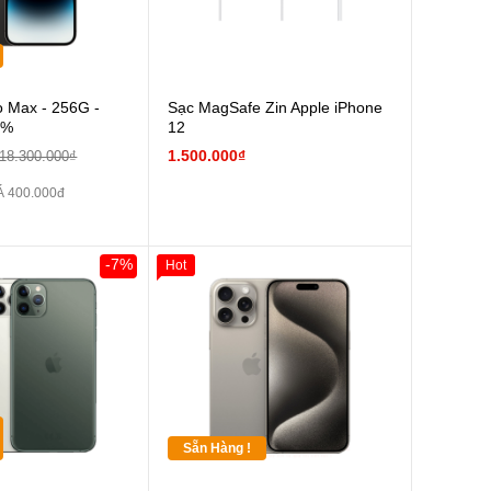
o Max - 256G -
Sạc MagSafe Zin Apple iPhone
9%
12
1.500.000₫
18.300.000₫
 400.000đ
-7%
Hot
0đ
Khách Hàng
Sẵn Hàng !