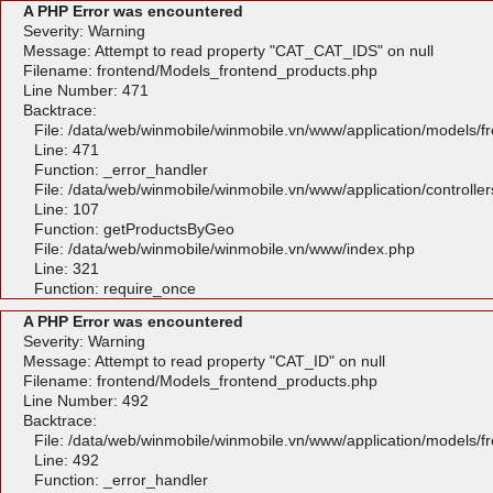
A PHP Error was encountered
Severity: Warning
Message: Attempt to read property "CAT_CAT_IDS" on null
Filename: frontend/Models_frontend_products.php
Line Number: 471
Backtrace:
File: /data/web/winmobile/winmobile.vn/www/application/models/
Line: 471
Function: _error_handler
File: /data/web/winmobile/winmobile.vn/www/application/controlle
Line: 107
Function: getProductsByGeo
File: /data/web/winmobile/winmobile.vn/www/index.php
Line: 321
Function: require_once
A PHP Error was encountered
Severity: Warning
Message: Attempt to read property "CAT_ID" on null
Filename: frontend/Models_frontend_products.php
Line Number: 492
Backtrace:
File: /data/web/winmobile/winmobile.vn/www/application/models/
Line: 492
Function: _error_handler