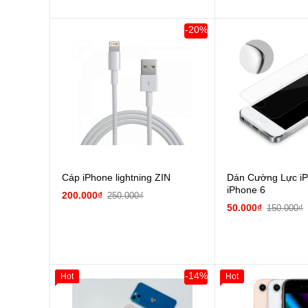
zin
Đổi Sạc C
-20%
Pin
các Phụ Kiện Khác
Cáp iPhone lightning ZIN
Dán Cường Lực iP
iPhone 6
200.000₫
250.000₫
50.000₫
150.000₫
-14%
Hot
Hot
Giảm 100.000đ
Khách Hàng
Giảm 100.000đ
Thân Thiết
Thân Thiết