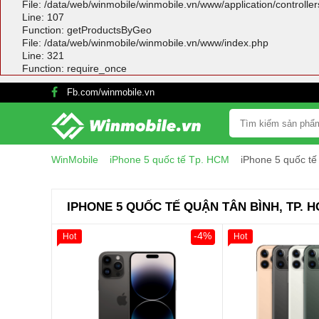
File: /data/web/winmobile/winmobile.vn/www/application/controlle
Line: 107
Function: getProductsByGeo
File: /data/web/winmobile/winmobile.vn/www/index.php
Line: 321
Function: require_once
Fb.com/winmobile.vn
WinMobile
iPhone 5 quốc tế Tp. HCM
iPhone 5 quốc t
IPHONE 5 QUỐC TẾ QUẬN TÂN BÌNH, TP. 
-4%
Hot
Hot
Giảm 100.000đ
Thân Thiết
Tặng
Tặng