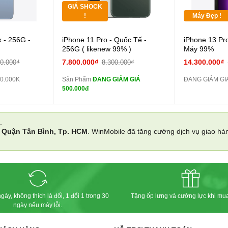
GIÁ SHOCK
Tặng
!
Máy Đẹp !
Cường lực 10D full
 - 256G -
iPhone 11 Pro - Quốc Tế -
iPhone 13 Pr
màn
256G ( likenew 99% )
Máy 99%
tai nghe iPhone 6S
7.800.000₫
14.300.000₫
00.000₫
8.300.000₫
zin
0.000K
Sản Phẩm
ĐANG GIẢM GIÁ
ĐANG GIẢM GI
tai nghe iPhone X
500.000đ
zin
Đổi Sạc Cáp ZIN
.
i
Quận Tân Bình, Tp. HCM
. WinMobile đã tăng cường dịch vụ giao hà
Pin dự phòng và
các Phụ Kiện Khác
gày, không thích là đổi, 1 đổi 1 trong 30
Tặng ốp lưng và cường lực khi mu
ngày nếu máy lỗi.