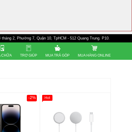
hường 7, Quận 10, TpHCM - 512 Quang Trung. P10. Gò Vấp - 528A Trường 
 CHỮA
TRỢ GIÚP
MUA TRẢ GÓP
MUA HÀNG ONLINE
-2%
Hot