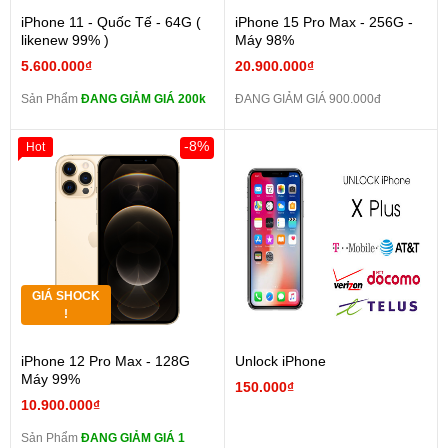
iPhone 11 - Quốc Tế - 64G (
iPhone 15 Pro Max - 256G -
likenew 99% )
Máy 98%
5.600.000₫
20.900.000₫
Sản Phẩm
ĐANG GIẢM GIÁ 200k
ĐANG GIẢM GIÁ 900.000đ
-8%
Hot
GIÁ SHOCK
!
iPhone 12 Pro Max - 128G
Unlock iPhone
Máy 99%
150.000₫
10.900.000₫
Sản Phẩm
ĐANG GIẢM GIÁ 1