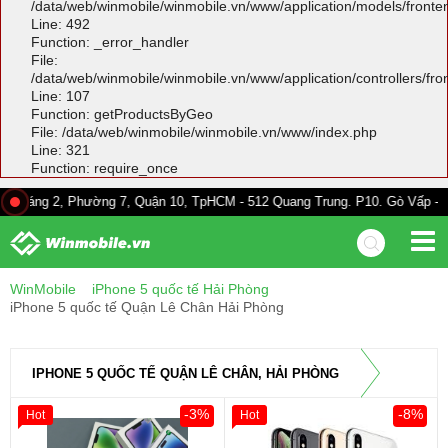
/data/web/winmobile/winmobile.vn/www/application/models/front
Line: 492
Function: _error_handler
File:
/data/web/winmobile/winmobile.vn/www/application/controllers/fr
Line: 107
Function: getProductsByGeo
File: /data/web/winmobile/winmobile.vn/www/index.php
Line: 321
Function: require_once
 Phường 7, Quận 10, TpHCM - 512 Quang Trung. P10. Gò Vấp - 528A Trường
WinMobile
iPhone 5 quốc tế Hải Phòng
iPhone 5 quốc tế Quận Lê Chân Hải Phòng
IPHONE 5 QUỐC TẾ QUẬN LÊ CHÂN, HẢI PHÒNG
-3%
-8%
Hot
Hot