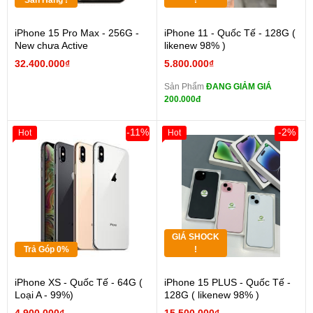
Sẵn Hàng !
!
iPhone 15 Pro Max - 256G -
iPhone 11 - Quốc Tế - 128G (
New chưa Active
likenew 98% )
32.400.000₫
5.800.000₫
Sản Phẩm
ĐANG GIẢM GIÁ
200.000đ
-11%
-2%
Hot
Hot
GIÁ SHOCK
Trả Góp 0%
!
iPhone XS - Quốc Tế - 64G (
iPhone 15 PLUS - Quốc Tế -
Loại A - 99%)
128G ( likenew 98% )