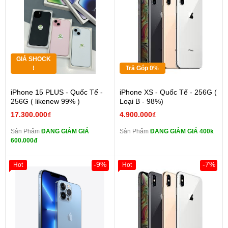
GIÁ SHOCK
!
Trả Góp 0%
iPhone 15 PLUS - Quốc Tế -
iPhone XS - Quốc Tế - 256G (
256G ( likenew 99% )
Loại B - 98%)
17.300.000₫
4.900.000₫
Sản Phẩm
ĐANG GIẢM GIÁ
Sản Phẩm
ĐANG GIẢM GIÁ 400k
600.000đ
-9%
-7%
Hot
Hot