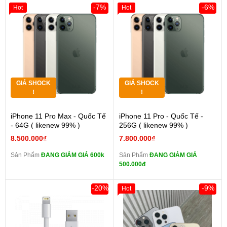
-7%
-6%
Hot
Hot
GIÁ SHOCK
GIÁ SHOCK
!
!
iPhone 11 Pro Max - Quốc Tế
iPhone 11 Pro - Quốc Tế -
- 64G ( likenew 99% )
256G ( likenew 99% )
8.500.000₫
7.800.000₫
Sản Phẩm
ĐANG GIẢM GIÁ 600k
Sản Phẩm
ĐANG GIẢM GIÁ
500.000đ
-20%
-9%
Hot