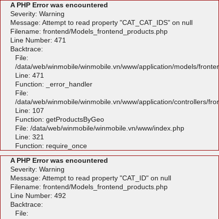
A PHP Error was encountered
Severity: Warning
Message: Attempt to read property "CAT_CAT_IDS" on null
Filename: frontend/Models_frontend_products.php
Line Number: 471
Backtrace:
File:
/data/web/winmobile/winmobile.vn/www/application/models/front
Line: 471
Function: _error_handler
File:
/data/web/winmobile/winmobile.vn/www/application/controllers/fr
Line: 107
Function: getProductsByGeo
File: /data/web/winmobile/winmobile.vn/www/index.php
Line: 321
Function: require_once
A PHP Error was encountered
Severity: Warning
Message: Attempt to read property "CAT_ID" on null
Filename: frontend/Models_frontend_products.php
Line Number: 492
Backtrace:
File: