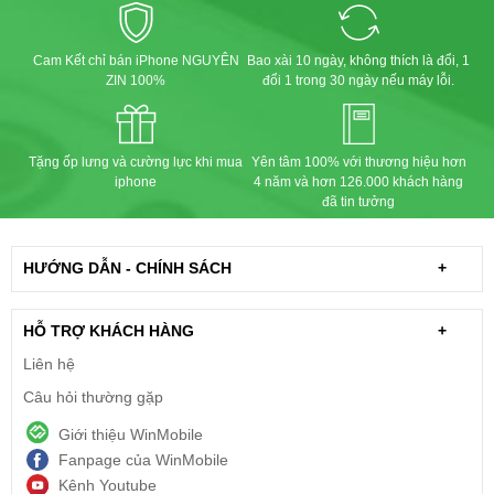
Cam Kết chỉ bán iPhone NGUYÊN
Bao xài 10 ngày, không thích là đổi, 1
ZIN 100%
đổi 1 trong 30 ngày nếu máy lỗi.
Tặng ốp lưng và cường lực khi mua
Yên tâm 100% với thương hiệu hơn
iphone
4 năm và hơn 126.000 khách hàng
đã tin tưởng
HƯỚNG DẪN - CHÍNH SÁCH
+
HỖ TRỢ KHÁCH HÀNG
+
Liên hệ
Câu hỏi thường gặp
Giới thiệu WinMobile
Fanpage của WinMobile
Kênh Youtube