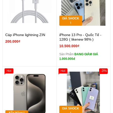
GIÁ SHOCK
!
Cáp iPhone lightning ZIN
iPhone 13 Pro - Quốc Tế -
128G ( likenew 98% )
200.000₫
10.500.000₫
Sản Phẩm
ĐANG GIẢM GIÁ
1.000.000đ
-3%
Hot
Hot
GIÁ SHOCK