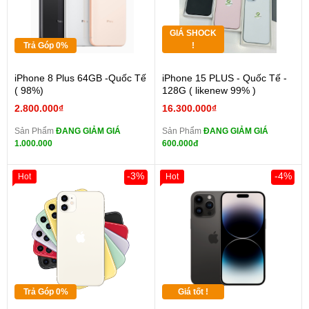
GIÁ SHOCK
Trả Góp 0%
!
iPhone 8 Plus 64GB -Quốc Tế
iPhone 15 PLUS - Quốc Tế -
( 98%)
128G ( likenew 99% )
2.800.000₫
16.300.000₫
Sản Phẩm
ĐANG GIẢM GIÁ
Sản Phẩm
ĐANG GIẢM GIÁ
1.000.000
600.000đ
-3%
-4%
Hot
Hot
Trả Góp 0%
Giá tốt !