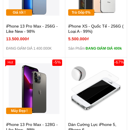
Giá tốt !
Trả Góp 0%
iPhone 13 Pro Max - 256G -
iPhone XS - Quốc Tế - 256G (
Like New - 98%
Loại A - 99%)
13.500.000₫
5.500.000₫
ĐANG GIẢM GIÁ 1.400.000K
Sản Phẩm
ĐANG GIẢM GIÁ 400k
-5%
-67%
Hot
Máy Đẹp !
iPhone 13 Pro Max - 128G -
Dán Cường Lực iPhone 5,
Like New - 99%
iPhone 6