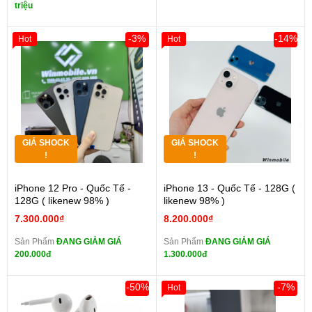
triệu
-3%
-14%
Hot
Hot
GIÁ SHOCK
GIÁ SHOCK
!
!
iPhone 12 Pro - Quốc Tế -
iPhone 13 - Quốc Tế - 128G (
128G ( likenew 98% )
likenew 98% )
7.300.000₫
8.200.000₫
Sản Phẩm
ĐANG GIẢM GIÁ
Sản Phẩm
ĐANG GIẢM GIÁ
200.000đ
1.300.000đ
-50%
-7%
Hot