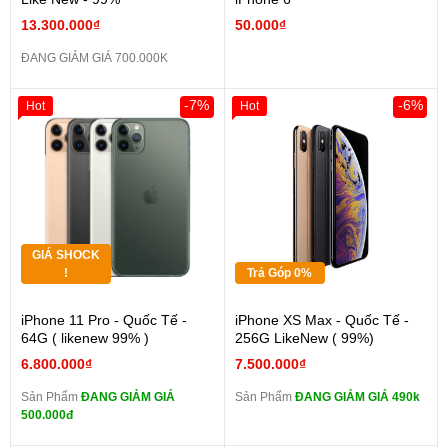
13.300.000₫
50.000₫
ĐANG GIẢM GIÁ 700.000K
-7%
-6%
Hot
Hot
GIÁ SHOCK
!
Trả Góp 0%
iPhone 11 Pro - Quốc Tế -
iPhone XS Max - Quốc Tế -
64G ( likenew 99% )
256G LikeNew ( 99%)
6.800.000₫
7.500.000₫
Sản Phẩm
ĐANG GIẢM GIÁ
Sản Phẩm
ĐANG GIẢM GIÁ 490k
500.000đ