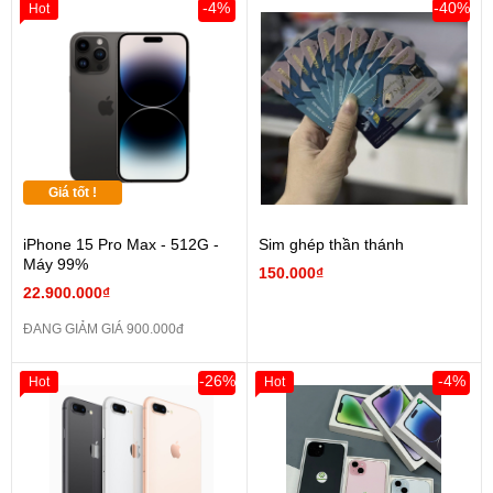
-4%
-40%
Hot
Giá tốt !
iPhone 15 Pro Max - 512G -
Sim ghép thần thánh
Máy 99%
150.000₫
22.900.000₫
ĐANG GIẢM GIÁ 900.000đ
-26%
-4%
Hot
Hot