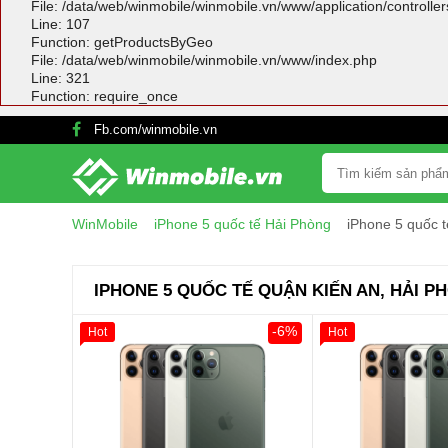
File: /data/web/winmobile/winmobile.vn/www/application/controlle
Line: 107
Function: getProductsByGeo
File: /data/web/winmobile/winmobile.vn/www/index.php
Line: 321
Function: require_once
Fb.com/winmobile.vn
WinMobile
iPhone 5 quốc tế Hải Phòng
iPhone 5 quốc 
IPHONE 5 QUỐC TẾ QUẬN KIẾN AN, HẢI P
-6%
Hot
Hot
Giảm 100.000đ
Khách Hàng
Giảm 100.000đ
Thân Thiết
Thân Thiết
Tặng
Tặng
Tặng
Tặng