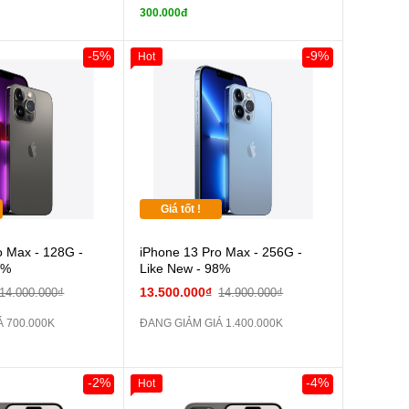
tai nghe iPhone X
tai nghe iPhone X
300.000đ
zin
Sạc Cáp ZIN
Đổi Sạc Cáp ZIN
-5%
-9%
Hot
Pin dự phòng và
Pin dự phòng và
 Khác
các Phụ Kiện Khác
Giá tốt !
o Max - 128G -
iPhone 13 Pro Max - 256G -
9%
Like New - 98%
13.500.000₫
14.000.000₫
14.900.000₫
Á 700.000K
ĐANG GIẢM GIÁ 1.400.000K
-2%
-4%
Hot