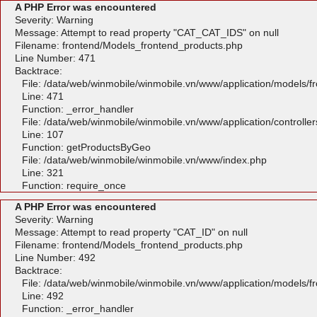
A PHP Error was encountered
Severity: Warning
Message: Attempt to read property "CAT_CAT_IDS" on null
Filename: frontend/Models_frontend_products.php
Line Number: 471
Backtrace:
File: /data/web/winmobile/winmobile.vn/www/application/models/
Line: 471
Function: _error_handler
File: /data/web/winmobile/winmobile.vn/www/application/controlle
Line: 107
Function: getProductsByGeo
File: /data/web/winmobile/winmobile.vn/www/index.php
Line: 321
Function: require_once
A PHP Error was encountered
Severity: Warning
Message: Attempt to read property "CAT_ID" on null
Filename: frontend/Models_frontend_products.php
Line Number: 492
Backtrace:
File: /data/web/winmobile/winmobile.vn/www/application/models/
Line: 492
Function: _error_handler