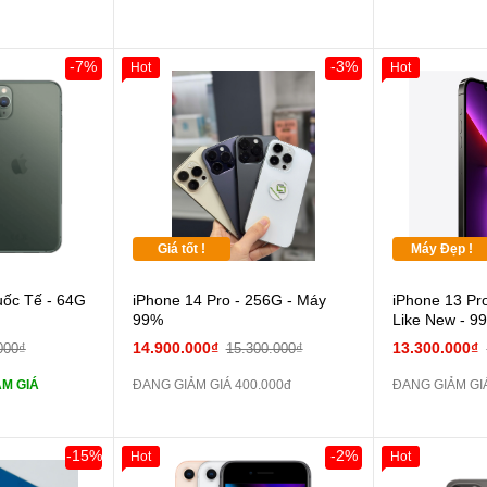
ghe iPhone X
zin
áp ZIN
Đổi 
-7%
-3%
Hot
Hot
Khách Hàng
 dự phòng và
các Phụ Kiện
Giá tốt !
Máy Đẹp !
 lực 10D full
uốc Tế - 64G
iPhone 14 Pro - 256G - Máy
iPhone 13 Pr
99%
Like New - 9
ghe iPhone 6S
14.900.000₫
13.300.000₫
000₫
15.300.000₫
M GIÁ
ĐANG GIẢM GIÁ 400.000đ
ĐANG GIẢM GI
ghe iPhone X
áp ZIN
-15%
-2%
Hot
Hot
Khách Hàng
Giảm 100.000đ
Khách Hàng