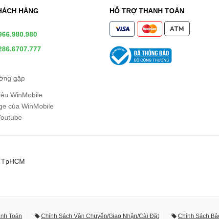
HÁCH HÀNG
HỖ TRỢ THANH TOÁN
966.980.980
286.6707.777
ường gặp
hiệu WinMobile
e của WinMobile
Youtube
0, TpHCM
anh Toán
Chính Sách Vận Chuyển/Giao Nhận/Cài Đặt
Chính Sách Bả