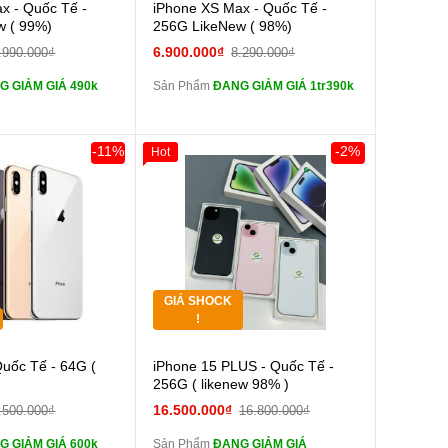
Cường lực 10D full
Cường lực 10D full
x - Quốc Tế -
iPhone XS Max - Quốc Tế -
màn
w ( 99%)
256G LikeNew ( 98%)
tai nghe iPhone 6S
tai nghe iPhone 6S
6.900.000₫
.990.000₫
8.290.000₫
zin
G GIẢM GIÁ 490k
Sản Phẩm
ĐANG GIẢM GIÁ 1tr390k
tai nghe iPhone X
tai nghe iPhone X
zin
Sạc Cáp ZIN
Đổi Sạc Cáp ZIN
-11%
-2%
Hot
0đ
Khách Hàng
Giảm 100.000đ
Khách Hàng
Thân Thiết
Pin dự phòng và
Pin dự phòng và
Tặng
 Khác
các Phụ Kiện Khác
Tặng
GIÁ SHOCK
Tặng
!
Cường lực 10D full
Cường lực 10D full
Quốc Tế - 64G (
iPhone 15 PLUS - Quốc Tế -
màn
256G ( likenew 98% )
tai nghe iPhone 6S
tai nghe iPhone 6S
16.500.000₫
.500.000₫
16.800.000₫
zin
G GIẢM GIÁ 600k
Sản Phẩm
ĐANG GIẢM GIÁ