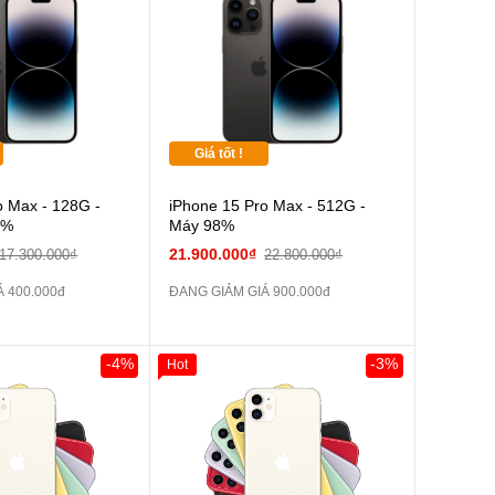
Giá tốt !
o Max - 128G -
iPhone 15 Pro Max - 512G -
9%
Máy 98%
21.900.000₫
17.300.000₫
22.800.000₫
 400.000đ
ĐANG GIẢM GIÁ 900.000đ
-4%
-3%
Hot
0đ
Khách Hàng
Giảm 100.000đ
Khách Hàng
Thân Thiết
Tặng
Tặng