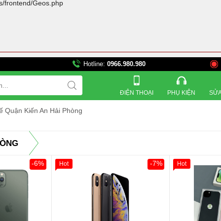
rs/frontend/Geos.php
Hotline:
0966.980.980
821 Đường 3 tháng 2, Ph
ĐIỆN THOẠI
PHỤ KIỆN
SỬA
tế Quận Kiến An Hải Phòng
HÒNG
-6%
-7%
Hot
Hot
Khách Hàng
Giảm 100.000đ
Khách Hàng
Giảm 100.00
Thân Thiết
Thân Thiết
Tặng
Tặng
Tặng
Tặng