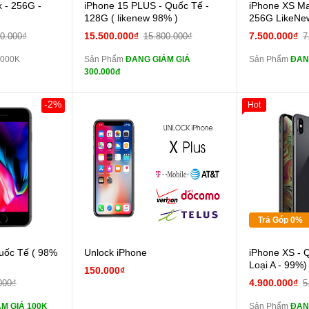
Cường lực 10D full
 - 256G -
iPhone 15 PLUS - Quốc Tế -
iPhone XS Ma
màn
màn
128G ( likenew 98% )
256G LikeNe
tai nghe iPhone 6S
15.500.000₫
7.500.000₫
00.000₫
15.800.000₫
7
zin
zin
.000K
Sản Phẩm
ĐANG GIẢM GIÁ
Sản Phẩm
ĐAN
tai nghe iPhone X
300.000đ
zin
zin
Đổi Sạc Cáp ZIN
Đổi 
-2%
Hot
Khách Hàng
Giảm 100.00
Thân Thiết
Pin dự phòng và
Tặng
các Phụ Kiện Khác
các Phụ Kiện
Tặng
Tặng
Trả Góp 0%
 lực 10D full
uốc Tế ( 98%
Unlock iPhone
iPhone XS - 
màn
Loại A - 99%)
150.000₫
ghe iPhone 6S
4.900.000₫
000₫
5
zin
M GIÁ 100K
Sản Phẩm
ĐAN