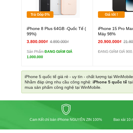
Tặng
Trả Góp 0%
Giá tốt !
Cường lực 10D full
iPhone 8 Plus 64GB -Quốc Tế (
iPhone 15 Pro Max
màn
99%)
Máy 98%
tai nghe iPhone 6S
3.800.000₫
20.900.000₫
4.890.000₫
21.8
zin
Sản Phẩm
ĐANG GIẢM GIÁ
ĐANG GIẢM GIÁ 900
tai nghe iPhone X
1.000.000
zin
Đổi Sạc Cáp ZIN
iPhone 5 quốc tế giá rẻ - uy tín - chất lượng tại WinMobile
Nhằm đáp ứng nhu cầu công nghệ:
iPhone 5 quốc tế
tạ
Pin dự phòng và
mua sản phẩm công nghệ tại WinMobile.
các Phụ Kiện Khác
Cam Kết chỉ bán iPhone NGUYÊN ZIN 100%
Bao xài 10 n