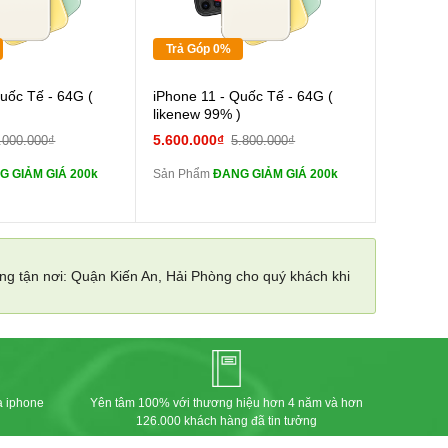
Tặng
Trả Góp 0%
Cường lực 10D full
Cường lực 10D full
Quốc Tế - 64G (
iPhone 11 - Quốc Tế - 64G (
màn
)
likenew 99% )
tai nghe iPhone 6S
tai nghe iPhone 6S
5.600.000₫
.000.000₫
5.800.000₫
zin
G GIẢM GIÁ 200k
Sản Phẩm
ĐANG GIẢM GIÁ 200k
tai nghe iPhone X
tai nghe iPhone X
zin
Sạc Cáp ZIN
Đổi Sạc Cáp ZIN
ng tận nơi: Quận Kiến An, Hải Phòng cho quý khách khi
Pin dự phòng và
Pin dự phòng và
 Khác
các Phụ Kiện Khác
a iphone
Yên tâm 100% với thương hiệu hơn 4 năm và hơn
126.000 khách hàng đã tin tưởng