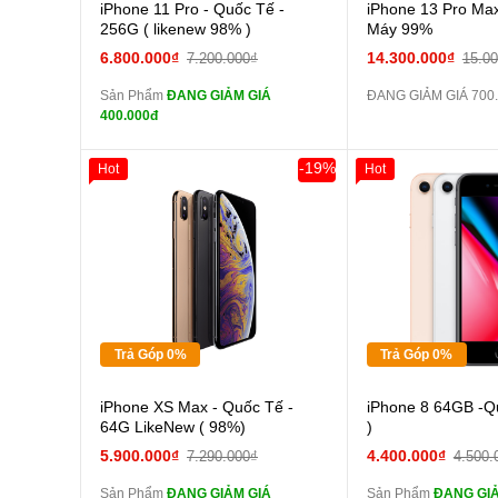
Cường lực 10D full
iPhone 11 Pro - Quốc Tế -
iPhone 13 Pro Max
màn
256G ( likenew 98% )
Máy 99%
tai nghe iPhone 6S
6.800.000₫
14.300.000₫
7.200.000₫
15.0
zin
Sản Phẩm
ĐANG GIẢM GIÁ
ĐANG GIẢM GIÁ 700
tai nghe iPhone X
400.000đ
zin
Đổi Sạc Cáp ZIN
-19%
Hot
Hot
Giảm 100.000đ
Khách Hàng
Giảm 100.000đ
Thân Thiết
Thân Thiết
Pin dự phòng và
Tặng
Tặng
các Phụ Kiện Khác
Tặng
Tặng
Tặng
Tặng
Trả Góp 0%
Trả Góp 0%
Cường lực 10D full
Cường
iPhone XS Max - Quốc Tế -
iPhone 8 64GB -Q
màn
màn
64G LikeNew ( 98%)
)
tai nghe iPhone 6S
tai n
5.900.000₫
4.400.000₫
7.290.000₫
4.500.
zin
zin
Sản Phẩm
ĐANG GIẢM GIÁ
Sản Phẩm
ĐANG GIẢ