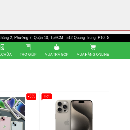
ường 7, Quận 10, TpHCM - 512 Quang Trung. P10. Gò Vấp - 528A Trường Ch
 CHỮA
TRỢ GIÚP
MUA TRẢ GÓP
MUA HÀNG ONLINE
-3%
Hot
0đ
Khách Hàng