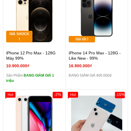
GIÁ SHOCK
!
Giá tốt !
iPhone 12 Pro Max - 128G
iPhone 14 Pro Max - 128G -
Máy 99%
Like New - 99%
10.900.000₫
16.900.000₫
Sản Phẩm
ĐANG GIẢM GIÁ 1
ĐANG GIẢM GIÁ 400.000đ
triệu
-2%
-15%
Hot
Hot