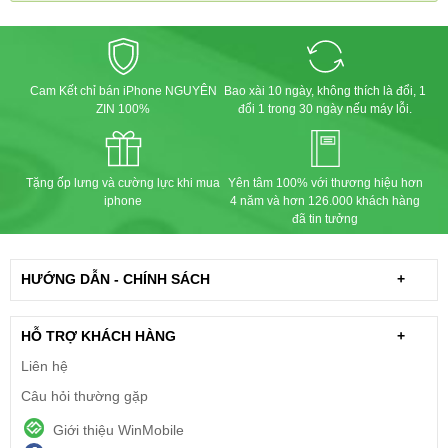
Cam Kết chỉ bán iPhone NGUYÊN
Bao xài 10 ngày, không thích là đổi, 1
ZIN 100%
đổi 1 trong 30 ngày nếu máy lỗi.
Tặng ốp lưng và cường lực khi mua
Yên tâm 100% với thương hiệu hơn
iphone
4 năm và hơn 126.000 khách hàng
đã tin tưởng
HƯỚNG DẪN - CHÍNH SÁCH
+
HỖ TRỢ KHÁCH HÀNG
+
Liên hệ
Câu hỏi thường gặp
Giới thiệu WinMobile