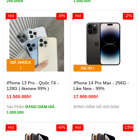
200.000đ
1.000.000
-8%
-2%
Hot
Hot
GIÁ SHOCK
!
Giá tốt !
iPhone 13 Pro - Quốc Tế -
iPhone 14 Pro Max - 256G -
128G ( likenew 99% )
Like New - 99%
11.500.000₫
17.900.000₫
Sản Phẩm
ĐANG GIẢM GIÁ
ĐANG GIẢM GIÁ 400.000đ
1.000.000
-6%
-19%
Hot
Hot