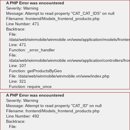
A PHP Error was encountered
Severity: Warning
Message: Attempt to read property "CAT_CAT_IDS" on null
Filename: frontend/Models_frontend_products.php
Line Number: 471
Backtrace:
File:
/data/web/winmobile/winmobile.vn/www/application/models/front
Line: 471
Function: _error_handler
File:
/data/web/winmobile/winmobile.vn/www/application/controllers/fr
Line: 107
Function: getProductsByGeo
File: /data/web/winmobile/winmobile.vn/www/index.php
Line: 321
Function: require_once
A PHP Error was encountered
Severity: Warning
Message: Attempt to read property "CAT_ID" on null
Filename: frontend/Models_frontend_products.php
Line Number: 492
Backtrace:
File: