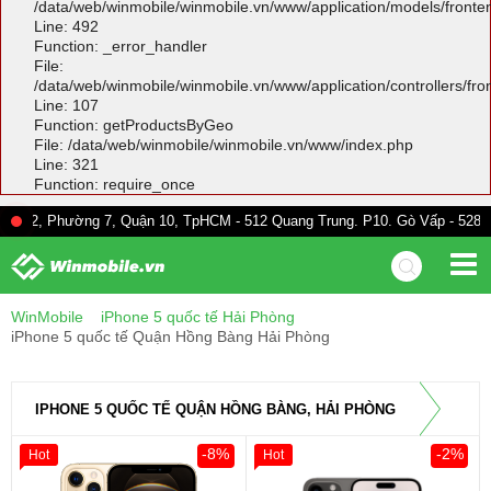
/data/web/winmobile/winmobile.vn/www/application/models/front
Line: 492
Function: _error_handler
File:
/data/web/winmobile/winmobile.vn/www/application/controllers/fr
Line: 107
Function: getProductsByGeo
File: /data/web/winmobile/winmobile.vn/www/index.php
Line: 321
Function: require_once
ờng 7, Quận 10, TpHCM - 512 Quang Trung. P10. Gò Vấp - 528A Trường Ch
WinMobile
iPhone 5 quốc tế Hải Phòng
iPhone 5 quốc tế Quận Hồng Bàng Hải Phòng
IPHONE 5 QUỐC TẾ QUẬN HỒNG BÀNG, HẢI PHÒNG
-8%
-2%
Hot
Hot