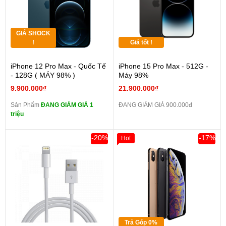
GIÁ SHOCK
!
Giá tốt !
iPhone 12 Pro Max - Quốc Tế
iPhone 15 Pro Max - 512G -
- 128G ( MÁY 98% )
Máy 98%
9.900.000₫
21.900.000₫
Sản Phẩm
ĐANG GIẢM GIÁ 1
ĐANG GIẢM GIÁ 900.000đ
triệu
-20%
-17%
Hot
Trả Góp 0%