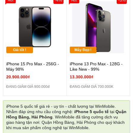
-4%
-5%
Hot
Hot
Giá tốt !
Máy Đẹp !
iPhone 15 Pro Max - 256G -
iPhone 13 Pro Max - 128G -
Máy 98%
Like New - 99%
20.900.000₫
13.300.000₫
ĐANG GIẢM GIÁ 900.000đ
ĐANG GIẢM GIÁ 700.000K
iPhone 5 quốc tế giá rẻ - uy tín - chất lượng tại WinMobile.
Nhằm đáp ứng nhu cầu công nghệ:
iPhone 5 quốc tế
tại
Quận
Hồng Bàng, Hải Phòng
. WinMobile đã tăng cường dịch vụ
giao hàng tận nơi: Quận Hồng Bàng, Hải Phòng cho quý khách
khi mua sản phẩm công nghệ tại WinMobile.