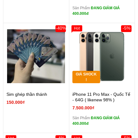
Sản Phẩm
ĐANG GIẢM GIÁ
400.000đ
-40%
-5%
Hot
GIÁ SHOCK
!
Sim ghép thần thánh
iPhone 11 Pro Max - Quốc Tế
- 64G ( likenew 98% )
150.000₫
7.500.000₫
Sản Phẩm
ĐANG GIẢM GIÁ
400.000đ