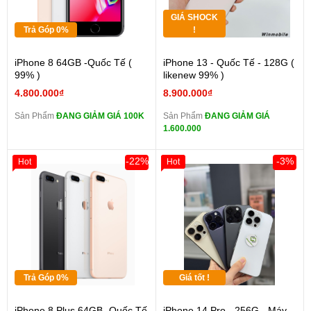
GIÁ SHOCK
Trả Góp 0%
!
iPhone 8 64GB -Quốc Tế (
iPhone 13 - Quốc Tế - 128G (
99% )
likenew 99% )
4.800.000₫
8.900.000₫
Sản Phẩm
ĐANG GIẢM GIÁ 100K
Sản Phẩm
ĐANG GIẢM GIÁ
1.600.000
-22%
-3%
Hot
Hot
Trả Góp 0%
Giá tốt !
iPhone 8 Plus 64GB -Quốc Tế
iPhone 14 Pro - 256G - Máy