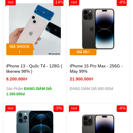
-14%
-4%
Hot
Hot
GIÁ SHOCK
!
Giá tốt !
iPhone 13 - Quốc Tế - 128G (
iPhone 15 Pro Max - 256G -
likenew 98% )
Máy 99%
8.200.000₫
21.900.000₫
Sản Phẩm
ĐANG GIẢM GIÁ
ĐANG GIẢM GIÁ 900.000đ
1.300.000đ
-9%
-4%
Hot
Hot