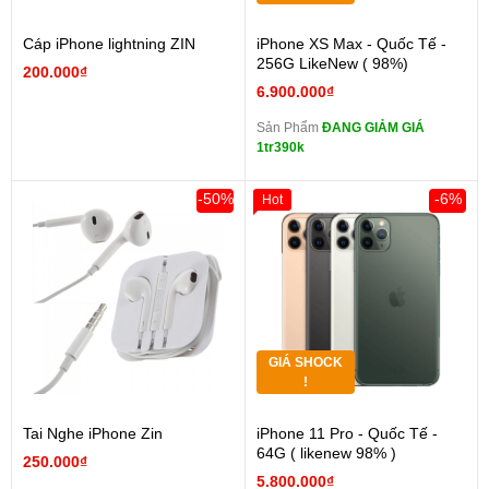
Cáp iPhone lightning ZIN
iPhone XS Max - Quốc Tế -
256G LikeNew ( 98%)
200.000₫
6.900.000₫
Sản Phẩm
ĐANG GIẢM GIÁ
1tr390k
-50%
-6%
Hot
GIÁ SHOCK
!
Tai Nghe iPhone Zin
iPhone 11 Pro - Quốc Tế -
64G ( likenew 98% )
250.000₫
5.800.000₫