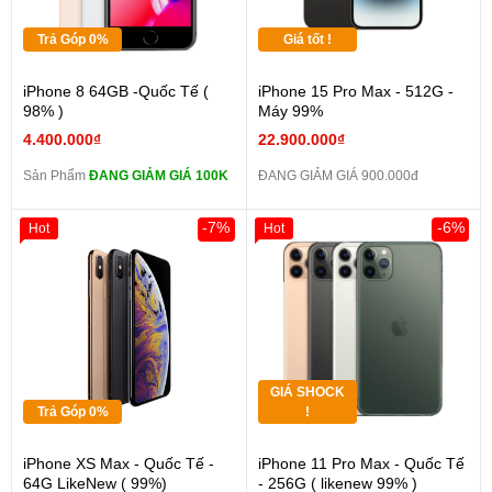
Trả Góp 0%
Giá tốt !
iPhone 8 64GB -Quốc Tế (
iPhone 15 Pro Max - 512G -
98% )
Máy 99%
4.400.000₫
22.900.000₫
Sản Phẩm
ĐANG GIẢM GIÁ 100K
ĐANG GIẢM GIÁ 900.000đ
-7%
-6%
Hot
Hot
GIÁ SHOCK
Trả Góp 0%
!
iPhone XS Max - Quốc Tế -
iPhone 11 Pro Max - Quốc Tế
64G LikeNew ( 99%)
- 256G ( likenew 99% )