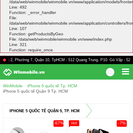
/data/web/winmobile/winmobile.vn/www/application/models/front
Line: 492
Function: _error_handler
File:
/data/web/winmobile/winmobile.vn/www/application/controllers/fr
Line: 107
Function: getProductsByGeo
File: /data/web/winmobile/winmobile.vn/www/index.php
Line: 321
Function: require_once
hường 7, Quận 10, TpHCM - 512 Quang Trung. P10. Gò Vấp - 528A Trường C
WinMobile
iPhone 5 quốc tế Tp. HCM
iPhone 5 quốc tế Quận 9 Tp. HCM
IPHONE 5 QUỐC TẾ QUẬN 9, TP. HCM
-67%
-7%
Hot