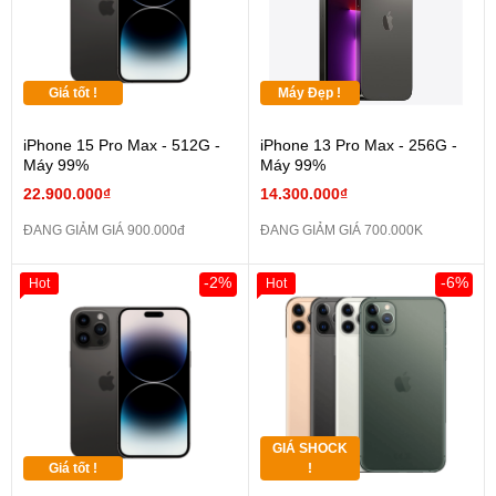
Giá tốt !
Máy Đẹp !
iPhone 15 Pro Max - 512G -
iPhone 13 Pro Max - 256G -
Máy 99%
Máy 99%
22.900.000₫
14.300.000₫
ĐANG GIẢM GIÁ 900.000đ
ĐANG GIẢM GIÁ 700.000K
-2%
-6%
Hot
Hot
GIÁ SHOCK
Giá tốt !
!