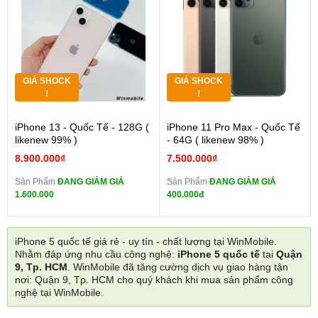
GIÁ SHOCK
GIÁ SHOCK
!
!
iPhone 13 - Quốc Tế - 128G (
iPhone 11 Pro Max - Quốc Tế
likenew 99% )
- 64G ( likenew 98% )
8.900.000₫
7.500.000₫
Sản Phẩm
ĐANG GIẢM GIÁ
Sản Phẩm
ĐANG GIẢM GIÁ
1.600.000
400.000đ
iPhone 5 quốc tế giá rẻ - uy tín - chất lượng tại WinMobile.
Nhằm đáp ứng nhu cầu công nghệ:
iPhone 5 quốc tế
tại
Quận
9, Tp. HCM
. WinMobile đã tăng cường dịch vụ giao hàng tận
nơi: Quận 9, Tp. HCM cho quý khách khi mua sản phẩm công
nghệ tại WinMobile.