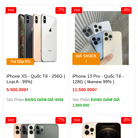
-7%
-8%
Hot
Hot
GIÁ SHOCK
Trả Góp 0%
!
iPhone XS - Quốc Tế - 256G (
iPhone 13 Pro - Quốc Tế -
Loại A - 99%)
128G ( likenew 99% )
5.500.000₫
11.500.000₫
Sản Phẩm
ĐANG GIẢM GIÁ 400k
Sản Phẩm
ĐANG GIẢM GIÁ
1.000.000
-7%
-8%
Hot
Hot