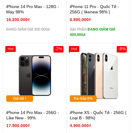
iPhone 14 Pro Max - 128G -
iPhone 11 Pro - Quốc Tế -
Máy 98%
256G ( likenew 98% )
16.200.000₫
6.800.000₫
ĐANG GIẢM GIÁ 300.000đ
Sản Phẩm
ĐANG GIẢM GIÁ
400.000đ
-2%
-8%
Hot
Hot
Giá tốt !
Trả Góp 0%
iPhone 14 Pro Max - 256G -
iPhone XS - Quốc Tế - 256G (
Like New - 99%
Loại B - 98%)
17.900.000₫
4.900.000₫