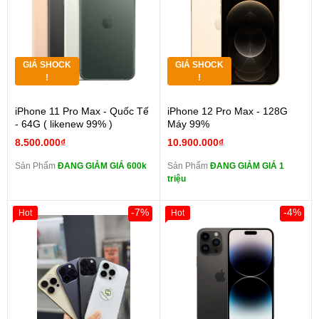
GIÁ SHOCK
GIÁ SHOCK
!
!
iPhone 11 Pro Max - Quốc Tế
iPhone 12 Pro Max - 128G
- 64G ( likenew 99% )
Máy 99%
8.500.000₫
10.900.000₫
Sản Phẩm
ĐANG GIẢM GIÁ 600k
Sản Phẩm
ĐANG GIẢM GIÁ 1
triệu
-7%
-4%
Hot
Hot