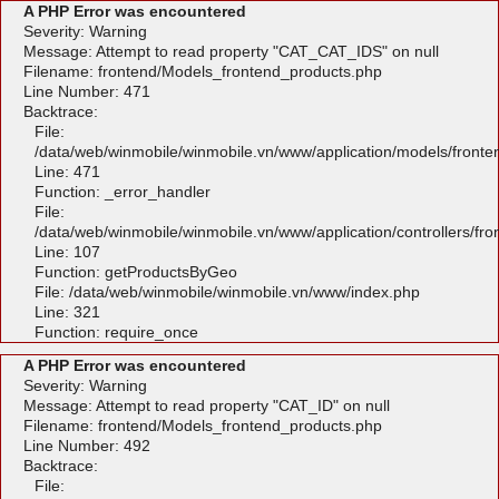
A PHP Error was encountered
Severity: Warning
Message: Attempt to read property "CAT_CAT_IDS" on null
Filename: frontend/Models_frontend_products.php
Line Number: 471
Backtrace:
File:
/data/web/winmobile/winmobile.vn/www/application/models/front
Line: 471
Function: _error_handler
File:
/data/web/winmobile/winmobile.vn/www/application/controllers/fr
Line: 107
Function: getProductsByGeo
File: /data/web/winmobile/winmobile.vn/www/index.php
Line: 321
Function: require_once
A PHP Error was encountered
Severity: Warning
Message: Attempt to read property "CAT_ID" on null
Filename: frontend/Models_frontend_products.php
Line Number: 492
Backtrace:
File: