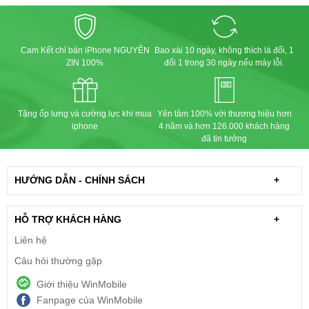
Cam Kết chỉ bán iPhone NGUYÊN
Bao xài 10 ngày, không thích là đổi, 1
ZIN 100%
đổi 1 trong 30 ngày nếu máy lỗi.
Tặng ốp lưng và cường lực khi mua
Yên tâm 100% với thương hiệu hơn
iphone
4 năm và hơn 126.000 khách hàng
đã tin tưởng
HƯỚNG DẪN - CHÍNH SÁCH
+
HỖ TRỢ KHÁCH HÀNG
+
Liên hệ
Câu hỏi thường gặp
Giới thiệu WinMobile
Fanpage của WinMobile