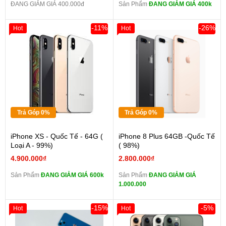
ĐANG GIẢM GIÁ 400.000đ
Sản Phẩm
ĐANG GIẢM GIÁ 400k
-11%
-26%
Hot
Hot
Trả Góp 0%
Trả Góp 0%
iPhone XS - Quốc Tế - 64G (
iPhone 8 Plus 64GB -Quốc Tế
Loại A - 99%)
( 98%)
4.900.000₫
2.800.000₫
Sản Phẩm
ĐANG GIẢM GIÁ 600k
Sản Phẩm
ĐANG GIẢM GIÁ
1.000.000
-15%
-5%
Hot
Hot