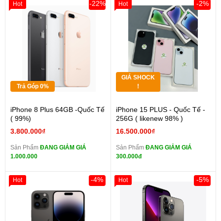
-22%
-2%
Hot
Hot
GIÁ SHOCK
Trả Góp 0%
!
iPhone 8 Plus 64GB -Quốc Tế
iPhone 15 PLUS - Quốc Tế -
( 99%)
256G ( likenew 98% )
3.800.000₫
16.500.000₫
Sản Phẩm
ĐANG GIẢM GIÁ
Sản Phẩm
ĐANG GIẢM GIÁ
1.000.000
300.000đ
-4%
-5%
Hot
Hot