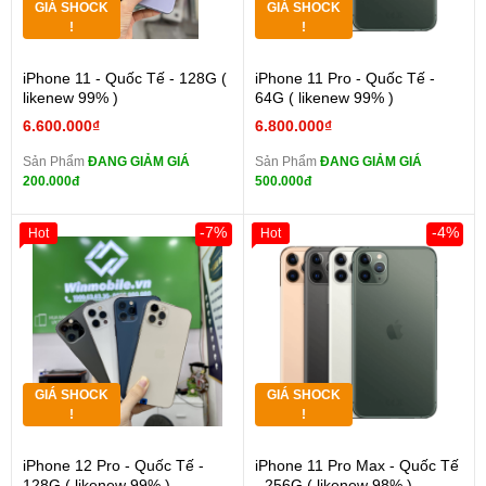
GIÁ SHOCK
GIÁ SHOCK
!
!
iPhone 11 - Quốc Tế - 128G (
iPhone 11 Pro - Quốc Tế -
likenew 99% )
64G ( likenew 99% )
6.600.000₫
6.800.000₫
Sản Phẩm
ĐANG GIẢM GIÁ
Sản Phẩm
ĐANG GIẢM GIÁ
200.000đ
500.000đ
-7%
-4%
Hot
Hot
GIÁ SHOCK
GIÁ SHOCK
!
!
iPhone 12 Pro - Quốc Tế -
iPhone 11 Pro Max - Quốc Tế
128G ( likenew 99% )
- 256G ( likenew 98% )