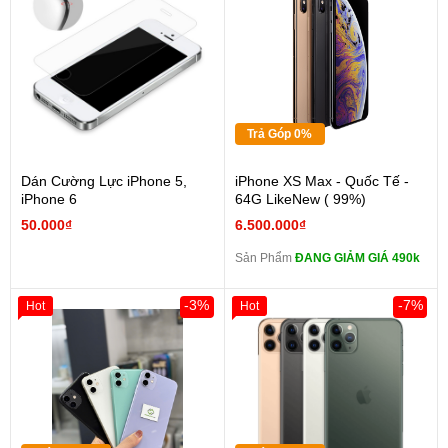
Trả Góp 0%
Dán Cường Lực iPhone 5,
iPhone XS Max - Quốc Tế -
iPhone 6
64G LikeNew ( 99%)
50.000₫
6.500.000₫
Sản Phẩm
ĐANG GIẢM GIÁ 490k
-3%
-7%
Hot
Hot